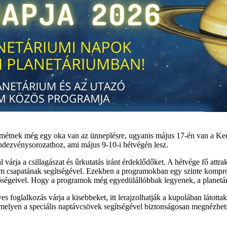
emétnek még egy oka van az ünneplésre, ugyanis május 17-én van a Kecs
ndezvénysorozathoz, ami május 9-10-i hétvégén lesz.
a a csillagászat és űrkutatás iránt érdeklődőket. A hétvége fő attra
ium csapatának segítségével. Ezekben a programokban egy szinte kompro
ehetőségeivel. Hogy a programok még egyedülállóbbak legyenek, a planetár
oglalkozás várja a kisebbeket, itt lerajzolhatják a kupolában látottaka
lyen a speciális naptávcsövek segítségével biztonságosan megnézhetik 