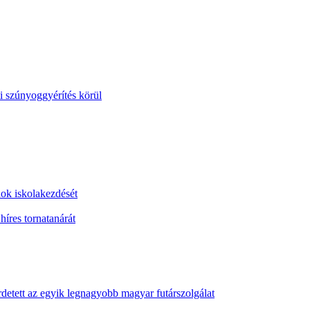
i szúnyoggyérítés körül
ok iskolakezdését
íres tornatanárát
etett az egyik legnagyobb magyar futárszolgálat