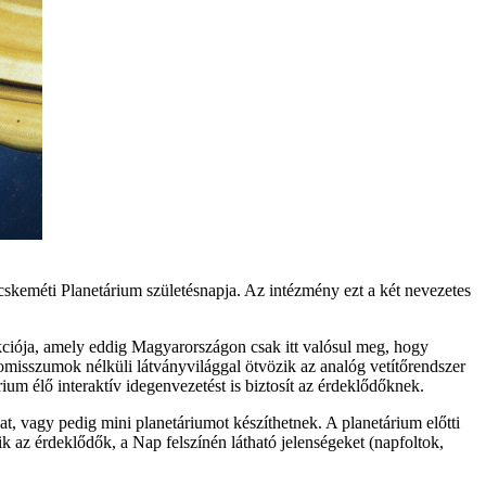
keméti Planetárium születésnapja. Az intézmény ezt a két nevezetes
kciója, amely eddig Magyarországon csak itt valósul meg, hogy
misszumok nélküli látványvilággal ötvözik az analóg vetítőrendszer
ium élő interaktív idegenvezetést is biztosít az érdeklődőknek.
t, vagy pedig mini planetáriumot készíthetnek. A planetárium előtti
az érdeklődők, a Nap felszínén látható jelenségeket (napfoltok,