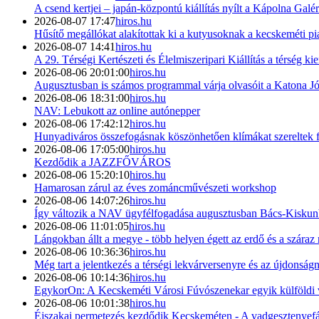
A csend kertjei – japán-központú kiállítás nyílt a Kápolna Galé
2026-08-07 17:47
hiros.hu
Hűsítő megállókat alakítottak ki a kutyusoknak a kecskeméti p
2026-08-07 14:41
hiros.hu
A 29. Térségi Kertészeti és Élelmiszeripari Kiállítás a térség ki
2026-08-06 20:01:00
hiros.hu
Augusztusban is számos programmal várja olvasóit a Katona J
2026-08-06 18:31:00
hiros.hu
NAV: Lebukott az online autónepper
2026-08-06 17:42:12
hiros.hu
Hunyadiváros összefogásnak köszönhetően klímákat szereltek 
2026-08-06 17:05:00
hiros.hu
Kezdődik a JAZZFŐVÁROS
2026-08-06 15:20:10
hiros.hu
Hamarosan zárul az éves zománcművészeti workshop
2026-08-06 14:07:26
hiros.hu
Így változik a NAV ügyfélfogadása augusztusban Bács-Kisku
2026-08-06 11:01:05
hiros.hu
Lángokban állt a megye - több helyen égett az erdő és a száraz
2026-08-06 10:36:36
hiros.hu
Még tart a jelentkezés a térségi lekvárversenyre és az újdonság
2026-08-06 10:14:36
hiros.hu
EgykorOn: A Kecskeméti Városi Fúvószenekar egyik külföldi 
2026-08-06 10:01:38
hiros.hu
Éjszakai permetezés kezdődik Kecskeméten - A vadgesztenyefák