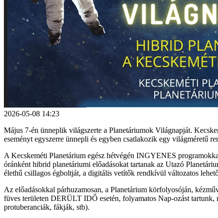
2026-05-08 14:23
Május 7-én ünneplik világszerte a Planetáriumok Világnapját. Kecsk
eseményt egyszerre ünnepli és egyben csatlakozik egy világméretű re
A Kecskeméti Planetárium egész hétvégén INGYENES programokkal várj
óránként hibrid planetáriumi előadásokat tartanak az Utazó Planetár
élethű csillagos égboltját, a digitális vetítők rendkívül változatos l
Az előadásokkal párhuzamosan, a Planetárium körfolyosóján, kézműves f
füves területen DERÜLT IDŐ esetén, folyamatos Nap-ozást tartunk, me
protuberanciák, fákják, stb).