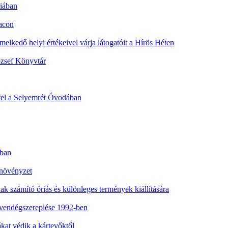
riában
iacon
emelkedő helyi értékeivel várja látogatóit a Hírös Héten
ózsef Könyvtár
fel a Selyemrét Óvodában
nban
 növényzet
nak számító óriás és különleges termények kiállítására
vendégszereplése 1992-ben
at védik a kártevőktől