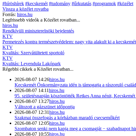
#híröshírek
#kecskemét
#tudomány
#űrkutatás
#programok
#közélet
Vissza a
közélet
rovatba
Forrás:
hiros.hu
Legfrissebb videók a
Közélet
rovatban...
hiros.hu
Rendkívüli miniszterelnöki bejelentés
KTV
Permetezés kontra természetvédelem: nagy vita alakult ki a kecskemét
KTV
Kvalitás: Szervátültetett sportoló
KTV
Kvalitás: Levendula Lakópark
Régebbi cikkek a
Közélet
rovatban...
2026-08-07 14:26
hiros.hu
Kecskemét Önkormányzata idén is támogatja a rászoruló család
2026-08-07 14:11
hiros.hu
95. születésnapján köszöntötték Retkes Anna nénit, Kecskemét h
2026-08-07 13:27
hiros.hu
Változott a gázszünet időpontja
2026-08-07 12:31
hiros.hu
Szakmai összefogás a kórházban maradó csecsemőkért
2026-08-07 12:05
hiros.hu
Szombaton senki nem kapja meg a csomagját − szabadnapot hird
2026-08-07 10:55
hiros.hu