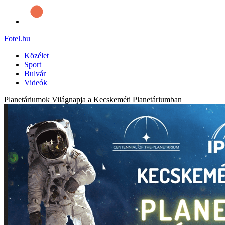
Fotel
.hu
Közélet
Sport
Bulvár
Videók
Planetáriumok Világnapja a Kecskeméti Planetáriumban