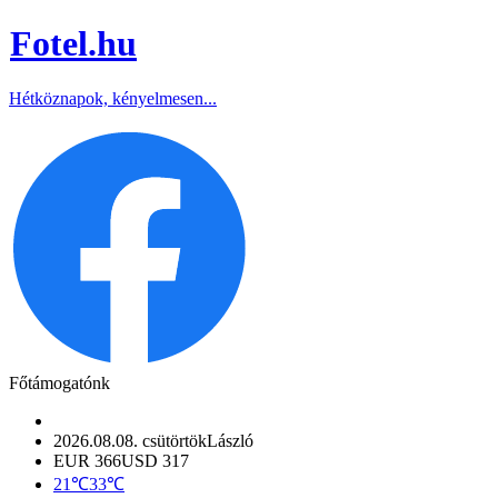
Fotel
.hu
Hétköznapok, kényelmesen...
Főtámogatónk
2026.08.08. csütörtök
László
EUR 366
USD 317
21℃
33℃