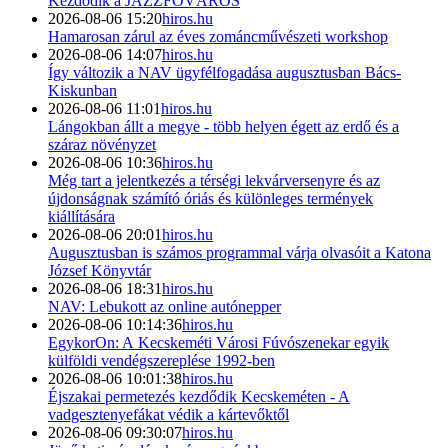
Kezdődik a JAZZFŐVÁROS
2026-08-06 15:20
hiros.hu
Hamarosan zárul az éves zománcművészeti workshop
2026-08-06 14:07
hiros.hu
Így változik a NAV ügyfélfogadása augusztusban Bács-
Kiskunban
2026-08-06 11:01
hiros.hu
Lángokban állt a megye - több helyen égett az erdő és a
száraz növényzet
2026-08-06 10:36
hiros.hu
Még tart a jelentkezés a térségi lekvárversenyre és az
újdonságnak számító óriás és különleges termények
kiállítására
2026-08-06 20:01
hiros.hu
Augusztusban is számos programmal várja olvasóit a Katona
József Könyvtár
2026-08-06 18:31
hiros.hu
NAV: Lebukott az online autónepper
2026-08-06 10:14:36
hiros.hu
EgykorOn: A Kecskeméti Városi Fúvószenekar egyik
külföldi vendégszereplése 1992-ben
2026-08-06 10:01:38
hiros.hu
Éjszakai permetezés kezdődik Kecskeméten - A
vadgesztenyefákat védik a kártevőktől
2026-08-06 09:30:07
hiros.hu