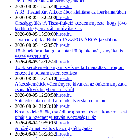
Jövő heti véradások vármegyénkben
2026-08-05 18:35:48
hiros.hu
A 33. Tiszaalpári Alkotótábor kiállítása az Iparkamarában
2026-08-05 18:02:00
hiros.hu
Országgyűlés: A Tisza-frakció kezdeményezte, hogy jövő
kedden legyen az államfőválasztás
2026-08-05 15:30:09
hiros.hu
Javában zajlik a Bohém JAZZFŐVÁROS jazztábora
2026-08-05 14:28:57
hiros.hu
Több hektáron lángol a határ Fülöpjakabnál, tanyákat is
veszélyeztet a tűz
2026-08-05 14:12:44
hiros.hu
Több kecskeméti tanyán is víz nélkül maradtak – rögtön
érkezett a polgármesteri segítség
2026-08-05 13:45:10
hiros.hu
A kecskemétiek véleményére kíváncsi az önkormányzat a
csapadékvíz helyben tartásáról
2026-08-05 12:20:58
hiros.hu
Sötétedés után indul a munka Kecskemét útjain
2026-08-04 21:03:10
hiros.hu
Kreatív délelőttök, családi programok és esti koncert – ezt
kínálja a Széchenyi István Közösségi Ház
2026-08-04 19:59:15
hiros.hu
A hőség miatt változik az ügyfélfogadás
2026-08-04 18:28:32
hiros.hu