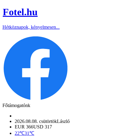
Fotel
.hu
Hétköznapok, kényelmesen...
Főtámogatónk
2026.08.08. csütörtök
László
EUR 366
USD 317
22℃
31℃