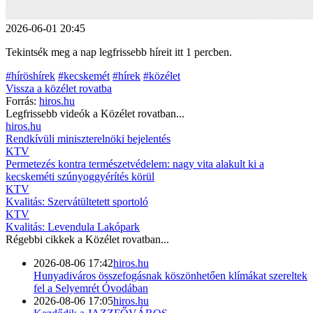
2026-06-01 20:45
Tekintsék meg a nap legfrissebb híreit itt 1 percben.
#híröshírek
#kecskemét
#hírek
#közélet
Vissza a
közélet
rovatba
Forrás:
hiros.hu
Legfrissebb videók a
Közélet
rovatban...
hiros.hu
Rendkívüli miniszterelnöki bejelentés
KTV
Permetezés kontra természetvédelem: nagy vita alakult ki a
kecskeméti szúnyoggyérítés körül
KTV
Kvalitás: Szervátültetett sportoló
KTV
Kvalitás: Levendula Lakópark
Régebbi cikkek a
Közélet
rovatban...
2026-08-06 17:42
hiros.hu
Hunyadiváros összefogásnak köszönhetően klímákat szereltek
fel a Selyemrét Óvodában
2026-08-06 17:05
hiros.hu