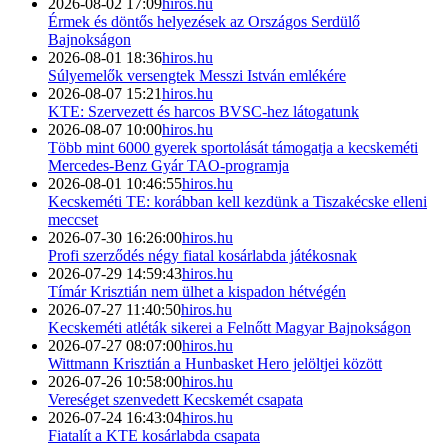
2026-08-02 17:09
hiros.hu
Érmek és döntős helyezések az Országos Serdülő
Bajnokságon
2026-08-01 18:36
hiros.hu
Súlyemelők versengtek Messzi István emlékére
2026-08-07 15:21
hiros.hu
KTE: Szervezett és harcos BVSC-hez látogatunk
2026-08-07 10:00
hiros.hu
Több mint 6000 gyerek sportolását támogatja a kecskeméti
Mercedes-Benz Gyár TAO-programja
2026-08-01 10:46:55
hiros.hu
Kecskeméti TE: korábban kell kezdünk a Tiszakécske elleni
meccset
2026-07-30 16:26:00
hiros.hu
Profi szerződés négy fiatal kosárlabda játékosnak
2026-07-29 14:59:43
hiros.hu
Tímár Krisztián nem ülhet a kispadon hétvégén
2026-07-27 11:40:50
hiros.hu
Kecskeméti atléták sikerei a Felnőtt Magyar Bajnokságon
2026-07-27 08:07:00
hiros.hu
Wittmann Krisztián a Hunbasket Hero jelöltjei között
2026-07-26 10:58:00
hiros.hu
Vereséget szenvedett Kecskemét csapata
2026-07-24 16:43:04
hiros.hu
Fiatalít a KTE kosárlabda csapata