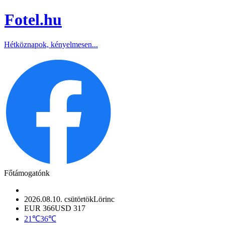
Fotel
.hu
Hétköznapok, kényelmesen...
Főtámogatónk
2026.08.10. csütörtök
Lörinc
EUR 366
USD 317
21℃
36℃