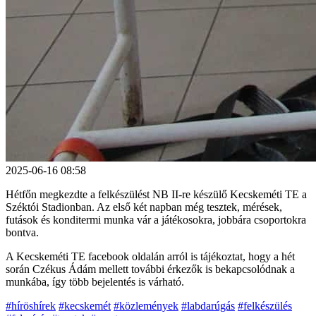
2025-06-16 08:58
Hétfőn megkezdte a felkészülést NB II-re készülő Kecskeméti TE a
Széktói Stadionban. Az első két napban még tesztek, mérések,
futások és konditermi munka vár a játékosokra, jobbára csoportokra
bontva.
A Kecskeméti TE facebook oldalán arról is tájékoztat, hogy a hét
során Czékus Ádám mellett további érkezők is bekapcsolódnak a
munkába, így több bejelentés is várható.
#híröshírek
#kecskemét
#közlemények
#labdarúgás
#felkészülés