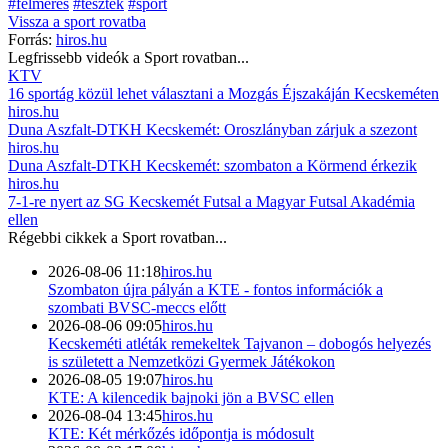
#felmérés
#tesztek
#sport
Vissza a
sport
rovatba
Forrás:
hiros.hu
Legfrissebb videók a
Sport
rovatban...
KTV
16 sportág közül lehet választani a Mozgás Éjszakáján Kecskeméten
hiros.hu
Duna Aszfalt-DTKH Kecskemét: Oroszlányban zárjuk a szezont
hiros.hu
Duna Aszfalt-DTKH Kecskemét: szombaton a Körmend érkezik
hiros.hu
7-1-re nyert az SG Kecskemét Futsal a Magyar Futsal Akadémia
ellen
Régebbi cikkek a
Sport
rovatban...
2026-08-06 11:18
hiros.hu
Szombaton újra pályán a KTE - fontos információk a
szombati BVSC-meccs előtt
2026-08-06 09:05
hiros.hu
Kecskeméti atléták remekeltek Tajvanon – dobogós helyezés
is született a Nemzetközi Gyermek Játékokon
2026-08-05 19:07
hiros.hu
KTE: A kilencedik bajnoki jön a BVSC ellen
2026-08-04 13:45
hiros.hu
KTE: Két mérkőzés időpontja is módosult