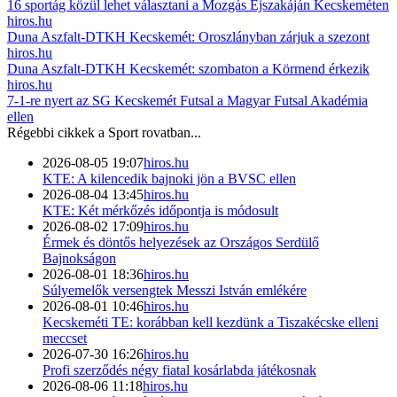
16 sportág közül lehet választani a Mozgás Éjszakáján Kecskeméten
hiros.hu
Duna Aszfalt-DTKH Kecskemét: Oroszlányban zárjuk a szezont
hiros.hu
Duna Aszfalt-DTKH Kecskemét: szombaton a Körmend érkezik
hiros.hu
7-1-re nyert az SG Kecskemét Futsal a Magyar Futsal Akadémia
ellen
Régebbi cikkek a
Sport
rovatban...
2026-08-05 19:07
hiros.hu
KTE: A kilencedik bajnoki jön a BVSC ellen
2026-08-04 13:45
hiros.hu
KTE: Két mérkőzés időpontja is módosult
2026-08-02 17:09
hiros.hu
Érmek és döntős helyezések az Országos Serdülő
Bajnokságon
2026-08-01 18:36
hiros.hu
Súlyemelők versengtek Messzi István emlékére
2026-08-01 10:46
hiros.hu
Kecskeméti TE: korábban kell kezdünk a Tiszakécske elleni
meccset
2026-07-30 16:26
hiros.hu
Profi szerződés négy fiatal kosárlabda játékosnak
2026-08-06 11:18
hiros.hu