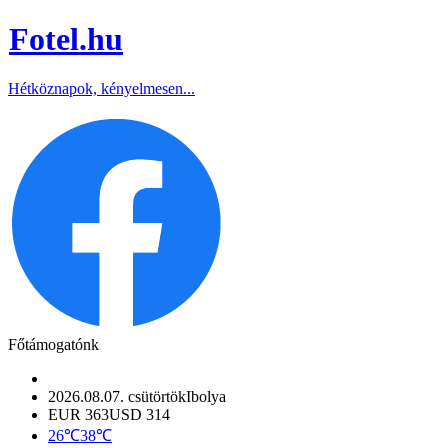
Fotel
.hu
Hétköznapok, kényelmesen...
Főtámogatónk
2026.08.07. csütörtök
Ibolya
EUR 363
USD 314
26℃
38℃