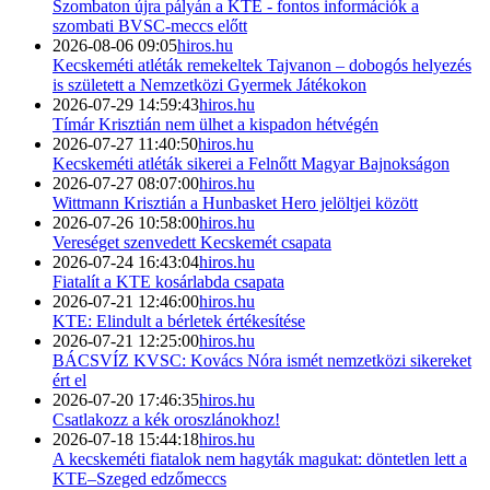
Szombaton újra pályán a KTE - fontos információk a
szombati BVSC-meccs előtt
2026-08-06 09:05
hiros.hu
Kecskeméti atléták remekeltek Tajvanon – dobogós helyezés
is született a Nemzetközi Gyermek Játékokon
2026-07-29 14:59:43
hiros.hu
Tímár Krisztián nem ülhet a kispadon hétvégén
2026-07-27 11:40:50
hiros.hu
Kecskeméti atléták sikerei a Felnőtt Magyar Bajnokságon
2026-07-27 08:07:00
hiros.hu
Wittmann Krisztián a Hunbasket Hero jelöltjei között
2026-07-26 10:58:00
hiros.hu
Vereséget szenvedett Kecskemét csapata
2026-07-24 16:43:04
hiros.hu
Fiatalít a KTE kosárlabda csapata
2026-07-21 12:46:00
hiros.hu
KTE: Elindult a bérletek értékesítése
2026-07-21 12:25:00
hiros.hu
BÁCSVÍZ KVSC: Kovács Nóra ismét nemzetközi sikereket
ért el
2026-07-20 17:46:35
hiros.hu
Csatlakozz a kék oroszlánokhoz!
2026-07-18 15:44:18
hiros.hu
A kecskeméti fiatalok nem hagyták magukat: döntetlen lett a
KTE–Szeged edzőmeccs