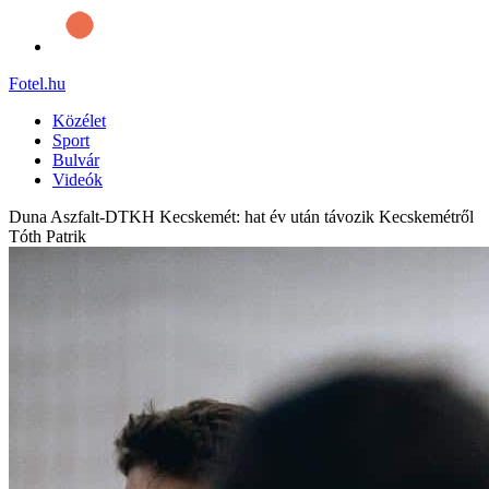
Fotel
.hu
Közélet
Sport
Bulvár
Videók
Duna Aszfalt-DTKH Kecskemét: hat év után távozik Kecskemétről
Tóth Patrik