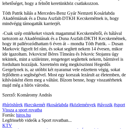
lehetőséget, hogy a felnőtt keretünkhöz csatlakozzon.
Tóth Patrik hálás a Mercedes-Benz Gyár Nemzeti Kosárlabda
Akadémiának és a Duna Aszfalt-DTKH Kecskemétnek is, hogy
mindvégig támogatták karrierjét.
-Csak szép emlékeket viszek magammal Kecskemétről, és hálával
tartozom az Akadémiának és a Duna Aszfalt-DKTH Kecskemétnek,
hogy itt pallérozódhattam 6 éven át – mondta Tóth Patrik. – Dusan
Markovic figyelt fel rám, és sokat segített nekem 14 évesen, mikor
ide igazoltam. Ivkovicné Béres Tímeára és Ivkovic Stojanra úgy
tekintek, mint a szüleimre, rengeteget segítettek nekem, bármivel is
fordultam hozzájuk. Szeretném még megköszönni Hegedűs
Gergelynek is, az utóbbi két nyaramat vele edzettem végig, sokat
fejlődtem a segítségével. Most egy korszak lezárult az életemben, de
kihívásként élem meg a váltást. Bízom benne, hogy visszatérhetek
majd még a hírös városba.
Szerző: Komáromy András
#híröshírek
#kecskemét
#kosárlabda
#közlemények
#távozik
#sport
Vissza a
sport
rovatba
Forrás:
hiros.hu
Legfrissebb videók a
Sport
rovatban...
KTV