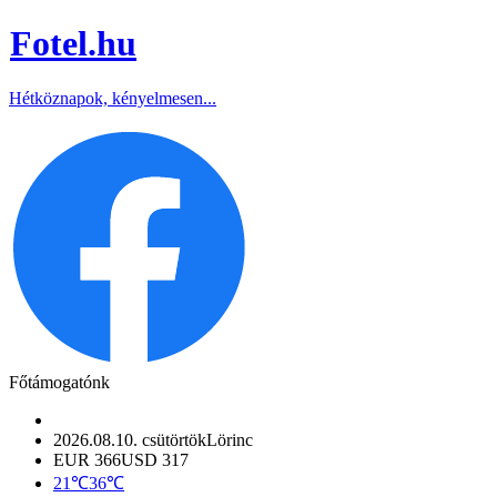
Fotel
.hu
Hétköznapok, kényelmesen...
Főtámogatónk
2026.08.10. csütörtök
Lörinc
EUR 366
USD 317
21℃
36℃