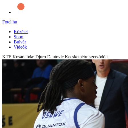
Fotel
.hu
Közélet
Sport
Bulvár
Videók
KTE Kosárlabda: Djuro Dautovic Kecskemétre szerződött