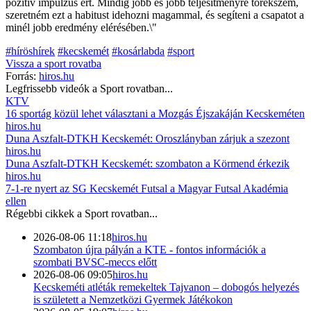
pozitív impulzus ért. Mindig jobb és jobb teljesítményre törekszem,
szeretném ezt a habitust idehozni magammal, és segíteni a csapatot a
minél jobb eredmény elérésében.\"
#híröshírek
#kecskemét
#kosárlabda
#sport
Vissza a
sport
rovatba
Forrás:
hiros.hu
Legfrissebb videók a
Sport
rovatban...
KTV
16 sportág közül lehet választani a Mozgás Éjszakáján Kecskeméten
hiros.hu
Duna Aszfalt-DTKH Kecskemét: Oroszlányban zárjuk a szezont
hiros.hu
Duna Aszfalt-DTKH Kecskemét: szombaton a Körmend érkezik
hiros.hu
7-1-re nyert az SG Kecskemét Futsal a Magyar Futsal Akadémia
ellen
Régebbi cikkek a
Sport
rovatban...
2026-08-06 11:18
hiros.hu
Szombaton újra pályán a KTE - fontos információk a
szombati BVSC-meccs előtt
2026-08-06 09:05
hiros.hu
Kecskeméti atléták remekeltek Tajvanon – dobogós helyezés
is született a Nemzetközi Gyermek Játékokon