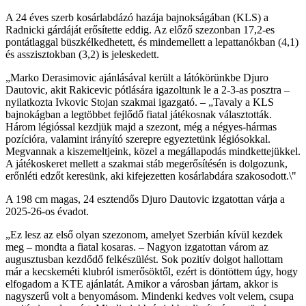
A 24 éves szerb kosárlabdázó hazája bajnokságában (KLS) a
Radnicki gárdáját erősítette eddig. Az előző szezonban 17,2-es
pontátlaggal büszkélkedhetett, és mindemellett a lepattanókban (4,1)
és asszisztokban (3,2) is jeleskedett.
„Marko Derasimovic ajánlásával került a látókörünkbe Djuro
Dautovic, akit Rakicevic pótlására igazoltunk le a 2-3-as posztra –
nyilatkozta Ivkovic Stojan szakmai igazgató. – „Tavaly a KLS
bajnokágban a legtöbbet fejlődő fiatal játékosnak választották.
Három légióssal kezdjük majd a szezont, még a négyes-hármas
pozícióra, valamint irányító szerepre egyeztetünk légiósokkal.
Megvannak a kiszemeltjeink, közel a megállapodás mindkettejükkel.
A játékoskeret mellett a szakmai stáb megerősítésén is dolgozunk,
erőnléti edzőt keresünk, aki kifejezetten kosárlabdára szakosodott.\"
A 198 cm magas, 24 esztendős Djuro Dautovic izgatottan várja a
2025-26-os évadot.
„Ez lesz az első olyan szezonom, amelyet Szerbián kívül kezdek
meg – mondta a fiatal kosaras. – Nagyon izgatottan várom az
augusztusban kezdődő felkészülést. Sok pozitív dolgot hallottam
már a kecskeméti klubról ismerősöktől, ezért is döntöttem úgy, hogy
elfogadom a KTE ajánlatát. Amikor a városban jártam, akkor is
nagyszerű volt a benyomásom. Mindenki kedves volt velem, csupa