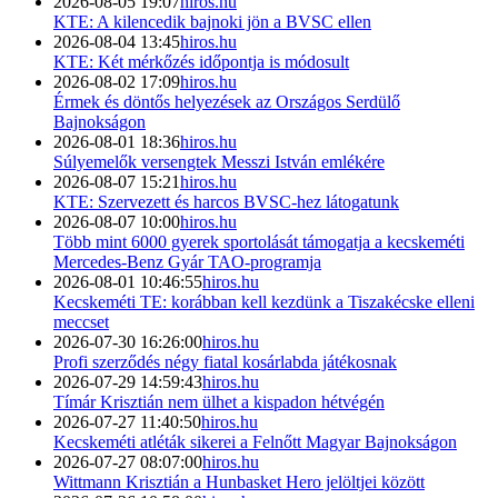
2026-08-05 19:07
hiros.hu
KTE: A kilencedik bajnoki jön a BVSC ellen
2026-08-04 13:45
hiros.hu
KTE: Két mérkőzés időpontja is módosult
2026-08-02 17:09
hiros.hu
Érmek és döntős helyezések az Országos Serdülő
Bajnokságon
2026-08-01 18:36
hiros.hu
Súlyemelők versengtek Messzi István emlékére
2026-08-07 15:21
hiros.hu
KTE: Szervezett és harcos BVSC-hez látogatunk
2026-08-07 10:00
hiros.hu
Több mint 6000 gyerek sportolását támogatja a kecskeméti
Mercedes-Benz Gyár TAO-programja
2026-08-01 10:46:55
hiros.hu
Kecskeméti TE: korábban kell kezdünk a Tiszakécske elleni
meccset
2026-07-30 16:26:00
hiros.hu
Profi szerződés négy fiatal kosárlabda játékosnak
2026-07-29 14:59:43
hiros.hu
Tímár Krisztián nem ülhet a kispadon hétvégén
2026-07-27 11:40:50
hiros.hu
Kecskeméti atléták sikerei a Felnőtt Magyar Bajnokságon
2026-07-27 08:07:00
hiros.hu
Wittmann Krisztián a Hunbasket Hero jelöltjei között