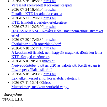
2026-07-26 10:58:00
hiros.hu
Vereséget szenvedett Kecskemét csapata
2026-07-24 16:43:04
hiros.hu
Fiatalít a KTE kosárlabda csapata
2026-07-21 12:46:00
hiros.hu
KTE: Elindult a bérletek értékesítése
2026-07-21 12:25:00
hiros.hu
BÁCSVÍZ KVSC: Kovács Nóra ismét nemzetközi sikereket
ért el
2026-07-20 17:46:35
hiros.hu
Csatlakozz a kék oroszlánokhoz!
2026-07-18 15:44:18
hiros.hu
A kecskeméti fiatalok nem hagyták magukat: döntetlen lett a
KTE–Szeged edzőmeccs
2026-07-16 20:51:11
hiros.hu
Negyeddöntőbe jutott az U20-as válogatott, Kertli Ádám is
főszerepet vállalt a sikerből
2026-07-16 14:03:39
hiros.hu
Lakitelken készül a női kosárlabda válogatott
2026-07-11 16:01:00
hiros.hu
Mutasd meg, mekkora szurkoló vagy!
Támogatóink
©
FOTEL.HU