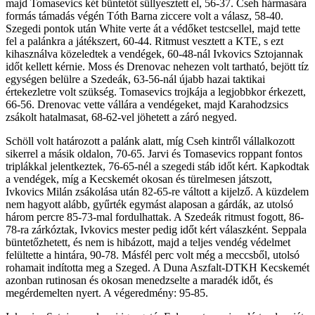
majd Tomasevics két büntetőt süllyesztett el, 56-37. Cseh hármasára
formás támadás végén Tóth Barna ziccere volt a válasz, 58-40.
Szegedi pontok után White verte át a védőket testcsellel, majd tette
fel a palánkra a játékszert, 60-44. Ritmust vesztett a KTE, s ezt
kihasználva közeledtek a vendégek, 60-48-nál Ivkovics Sztojannak
időt kellett kérnie. Moss és Drenovac nehezen volt tartható, bejött tíz
egységen belülre a Szedeák, 63-56-nál újabb hazai taktikai
értekezletre volt szükség. Tomasevics trojkája a legjobbkor érkezett,
66-56. Drenovac vette vállára a vendégeket, majd Karahodzsics
zsákolt hatalmasat, 68-62-vel jöhetett a záró negyed.
Schöll volt határozott a palánk alatt, míg Cseh kintről vállalkozott
sikerrel a másik oldalon, 70-65. Jarvi és Tomasevics roppant fontos
triplákkal jelentkeztek, 76-65-nél a szegedi stáb időt kért. Kapkodtak
a vendégek, míg a Kecskemét okosan és türelmesen játszott,
Ivkovics Milán zsákolása után 82-65-re váltott a kijelző. A küzdelem
nem hagyott alább, gyűrték egymást alaposan a gárdák, az utolsó
három percre 85-73-mal fordulhattak. A Szedeák ritmust fogott, 86-
78-ra zárkóztak, Ivkovics mester pedig időt kért válaszként. Seppala
büntetőzhetett, és nem is hibázott, majd a teljes vendég védelmet
felültette a hintára, 90-78. Másfél perc volt még a meccsből, utolsó
rohamait indította meg a Szeged. A Duna Aszfalt-DTKH Kecskemét
azonban rutinosan és okosan menedzselte a maradék időt, és
megérdemelten nyert. A végeredmény: 95-85.