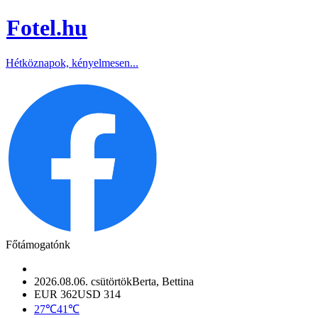
Fotel
.hu
Hétköznapok, kényelmesen...
Főtámogatónk
2026.08.06. csütörtök
Berta, Bettina
EUR 362
USD 314
27℃
41℃