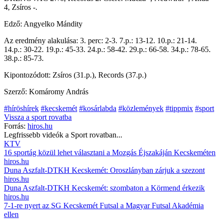
4, Zsíros -.
Edző: Angyelko Mándity
Az eredmény alakulása: 3. perc: 2-3. 7.p.: 13-12. 10.p.: 21-14.
14.p.: 30-22. 19.p.: 45-33. 24.p.: 58-42. 29.p.: 66-58. 34.p.: 78-65.
38.p.: 85-73.
Kipontozódott: Zsíros (31.p.), Records (37.p.)
Szerző: Komáromy András
#híröshírek
#kecskemét
#kosárlabda
#közlemények
#tippmix
#sport
Vissza a
sport
rovatba
Forrás:
hiros.hu
Legfrissebb videók a
Sport
rovatban...
KTV
16 sportág közül lehet választani a Mozgás Éjszakáján Kecskeméten
hiros.hu
Duna Aszfalt-DTKH Kecskemét: Oroszlányban zárjuk a szezont
hiros.hu
Duna Aszfalt-DTKH Kecskemét: szombaton a Körmend érkezik
hiros.hu
7-1-re nyert az SG Kecskemét Futsal a Magyar Futsal Akadémia
ellen