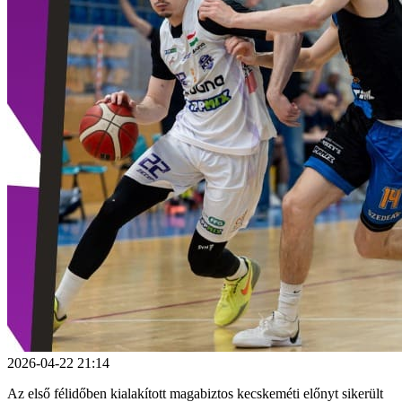
2026-04-22 21:14
Az első félidőben kialakított magabiztos kecskeméti előnyt sikerült