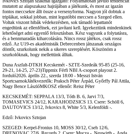
Ivkovics Sztojan szakmai igazgató: Folyamatosan javuló tendenciát
mutatott az alapszakasz hajrájában a játékunk, és most az igazán
fontos meccsekre állt össze a versenyforma. Nagyon jól dobtuk a
triplákat, sokkal jobban, mint legutóbbi meccsen a Szeged ellen.
Voltak viszont hibák védekezésben, sok támadó lepattanót
engedtünk az ellenfélnek, ezt javítani kell. Igyekeztünk mindenkinek
lehetőséget adni egyenlő felosztásban. Kész vagyunk a folytatásra,
és a bennmaradás kiharcolására. Nincs rossz játékos, csak rossz
edző. Az U19-es akadémisták Debrecenben játszanak országos
döntőt, szurkolunk nekik a sikeres szereplésért. Köszönöm a
szurkolóknak, hogy mellettünk álltak.
Duna Aszfalt-DTKH Kecskemét - SZTE-Szedeák 95-85 (25-16,
29-21, 14-25, 27-23)Tippmix Férfi NBI A-csoport playout 2.
forduló2026. április 22., szerda 18:00 - Messzi István
SportcsarnokJátékvezetők: Praksch Péter Árpád, Győrffy Pál Attila,
Nagy Bence LászlóMKOSZ ellenőr: Reisz Péter
KECSKEMÉT: SEPPALA 13/3, Tóth B. 6, Jarvi 7/3,
TOMASEVICS 24/12, KARAHODZSICS 13. Csere: Schöll 6,
DAUTOVICS 13/12, Ivkovics 8, White 5/3, Kelenföldi -.
Edző: Ivkovics Sztojan
SZEGED: Kerpel-Fronius 10, MOSS 30/12, Cseh 12/6,
DRENOVAC 27/6, Records 2. Csere: Mucza -, Neuwirth -, Anda