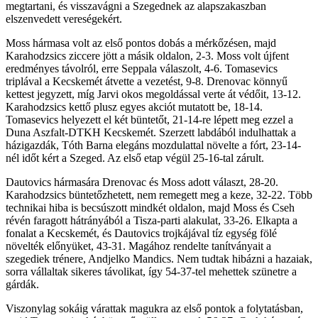
megtartani, és visszavágni a Szegednek az alapszakaszban
elszenvedett vereségekért.
Moss hármasa volt az első pontos dobás a mérkőzésen, majd
Karahodzsics ziccere jött a másik oldalon, 2-3. Moss volt újfent
eredményes távolról, erre Seppala válaszolt, 4-6. Tomasevics
triplával a Kecskemét átvette a vezetést, 9-8. Drenovac könnyű
kettest jegyzett, míg Jarvi okos megoldással verte át védőit, 13-12.
Karahodzsics kettő plusz egyes akciót mutatott be, 18-14.
Tomasevics helyezett el két büntetőt, 21-14-re lépett meg ezzel a
Duna Aszfalt-DTKH Kecskemét. Szerzett labdából indulhattak a
házigazdák, Tóth Barna elegáns mozdulattal növelte a fórt, 23-14-
nél időt kért a Szeged. Az első etap végül 25-16-tal zárult.
Dautovics hármasára Drenovac és Moss adott választ, 28-20.
Karahodzsics büntetőzhetett, nem remegett meg a keze, 32-22. Több
technikai hiba is becsúszott mindkét oldalon, majd Moss és Cseh
révén faragott hátrányából a Tisza-parti alakulat, 33-26. Elkapta a
fonalat a Kecskemét, és Dautovics trojkájával tíz egység fölé
növelték előnyüket, 43-31. Magához rendelte tanítványait a
szegediek trénere, Andjelko Mandics. Nem tudtak hibázni a hazaiak,
sorra vállaltak sikeres távolikat, így 54-37-tel mehettek szünetre a
gárdák.
Viszonylag sokáig várattak magukra az első pontok a folytatásban,