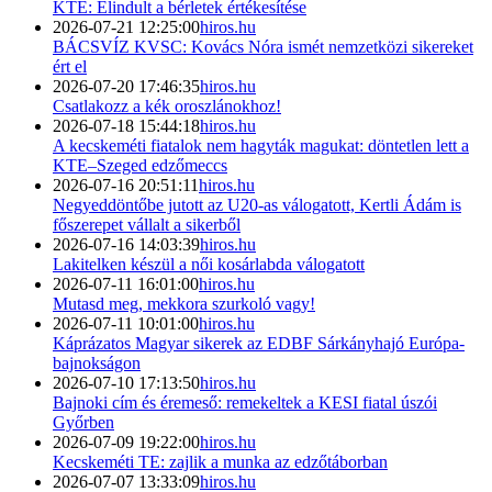
KTE: Elindult a bérletek értékesítése
2026-07-21 12:25:00
hiros.hu
BÁCSVÍZ KVSC: Kovács Nóra ismét nemzetközi sikereket
ért el
2026-07-20 17:46:35
hiros.hu
Csatlakozz a kék oroszlánokhoz!
2026-07-18 15:44:18
hiros.hu
A kecskeméti fiatalok nem hagyták magukat: döntetlen lett a
KTE–Szeged edzőmeccs
2026-07-16 20:51:11
hiros.hu
Negyeddöntőbe jutott az U20-as válogatott, Kertli Ádám is
főszerepet vállalt a sikerből
2026-07-16 14:03:39
hiros.hu
Lakitelken készül a női kosárlabda válogatott
2026-07-11 16:01:00
hiros.hu
Mutasd meg, mekkora szurkoló vagy!
2026-07-11 10:01:00
hiros.hu
Káprázatos Magyar sikerek az EDBF Sárkányhajó Európa-
bajnokságon
2026-07-10 17:13:50
hiros.hu
Bajnoki cím és éremeső: remekeltek a KESI fiatal úszói
Győrben
2026-07-09 19:22:00
hiros.hu
Kecskeméti TE: zajlik a munka az edzőtáborban
2026-07-07 13:33:09
hiros.hu