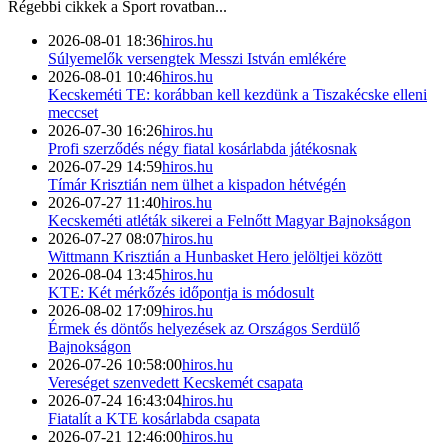
Régebbi cikkek a
Sport
rovatban...
2026-08-01 18:36
hiros.hu
Súlyemelők versengtek Messzi István emlékére
2026-08-01 10:46
hiros.hu
Kecskeméti TE: korábban kell kezdünk a Tiszakécske elleni
meccset
2026-07-30 16:26
hiros.hu
Profi szerződés négy fiatal kosárlabda játékosnak
2026-07-29 14:59
hiros.hu
Tímár Krisztián nem ülhet a kispadon hétvégén
2026-07-27 11:40
hiros.hu
Kecskeméti atléták sikerei a Felnőtt Magyar Bajnokságon
2026-07-27 08:07
hiros.hu
Wittmann Krisztián a Hunbasket Hero jelöltjei között
2026-08-04 13:45
hiros.hu
KTE: Két mérkőzés időpontja is módosult
2026-08-02 17:09
hiros.hu
Érmek és döntős helyezések az Országos Serdülő
Bajnokságon
2026-07-26 10:58:00
hiros.hu
Vereséget szenvedett Kecskemét csapata
2026-07-24 16:43:04
hiros.hu
Fiatalít a KTE kosárlabda csapata
2026-07-21 12:46:00
hiros.hu