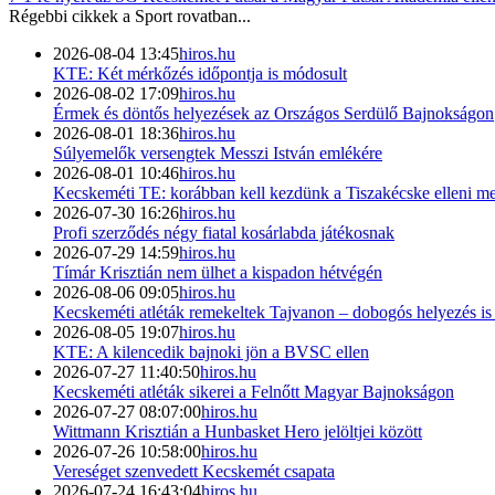
Régebbi cikkek a
Sport
rovatban...
2026-08-04 13:45
hiros.hu
KTE: Két mérkőzés időpontja is módosult
2026-08-02 17:09
hiros.hu
Érmek és döntős helyezések az Országos Serdülő Bajnokságon
2026-08-01 18:36
hiros.hu
Súlyemelők versengtek Messzi István emlékére
2026-08-01 10:46
hiros.hu
Kecskeméti TE: korábban kell kezdünk a Tiszakécske elleni me
2026-07-30 16:26
hiros.hu
Profi szerződés négy fiatal kosárlabda játékosnak
2026-07-29 14:59
hiros.hu
Tímár Krisztián nem ülhet a kispadon hétvégén
2026-08-06 09:05
hiros.hu
Kecskeméti atléták remekeltek Tajvanon – dobogós helyezés i
2026-08-05 19:07
hiros.hu
KTE: A kilencedik bajnoki jön a BVSC ellen
2026-07-27 11:40:50
hiros.hu
Kecskeméti atléták sikerei a Felnőtt Magyar Bajnokságon
2026-07-27 08:07:00
hiros.hu
Wittmann Krisztián a Hunbasket Hero jelöltjei között
2026-07-26 10:58:00
hiros.hu
Vereséget szenvedett Kecskemét csapata
2026-07-24 16:43:04
hiros.hu