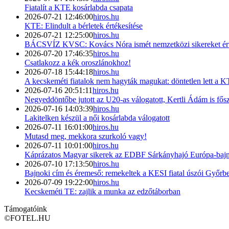
Fiatalít a KTE kosárlabda csapata
2026-07-21 12:46:00
hiros.hu
KTE: Elindult a bérletek értékesítése
2026-07-21 12:25:00
hiros.hu
BÁCSVÍZ KVSC: Kovács Nóra ismét nemzetközi sikereket ért
2026-07-20 17:46:35
hiros.hu
Csatlakozz a kék oroszlánokhoz!
2026-07-18 15:44:18
hiros.hu
A kecskeméti fiatalok nem hagyták magukat: döntetlen lett a
2026-07-16 20:51:11
hiros.hu
Negyeddöntőbe jutott az U20-as válogatott, Kertli Ádám is fősze
2026-07-16 14:03:39
hiros.hu
Lakitelken készül a női kosárlabda válogatott
2026-07-11 16:01:00
hiros.hu
Mutasd meg, mekkora szurkoló vagy!
2026-07-11 10:01:00
hiros.hu
Káprázatos Magyar sikerek az EDBF Sárkányhajó Európa-baj
2026-07-10 17:13:50
hiros.hu
Bajnoki cím és éremeső: remekeltek a KESI fiatal úszói Győrb
2026-07-09 19:22:00
hiros.hu
Kecskeméti TE: zajlik a munka az edzőtáborban
Támogatóink
©
FOTEL.HU