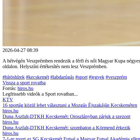
2026-04-27 08:39
A hétvégén Veszprémben rendezik a férfi és női Magyar Kupa négyes d
oldalon. Helyszíni értékesítés nem lesz Veszprémben.
#híröshírek
#kecskemét
#labdarúgás
#sport
#jegyek
#veszprém
Vissza a
sport
rovatba
Forrás:
hiros.hu
Legfrissebb videók a
Sport
rovatban...
KTV
16 sportág közül lehet választani a Mozgás Éjszakáján Kecskeméten
hiros.hu
Duna Aszfalt-DTKH Kecskemét: Oroszlányban zárjuk a szezont
hiros.hu
Duna Aszfalt-DTKH Kecskemét: szombaton a Körmend érkezik
hiros.hu
7-1-re nyert az SG Kecskemét Futsal a Magyar Futsal Akadémia elle