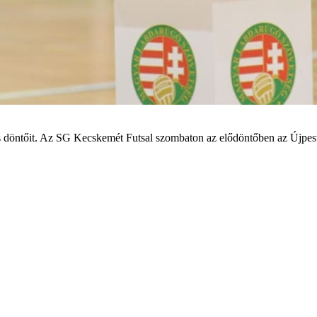
öntőit. Az SG Kecskemét Futsal szombaton az elődöntőben az Újpesttel
n