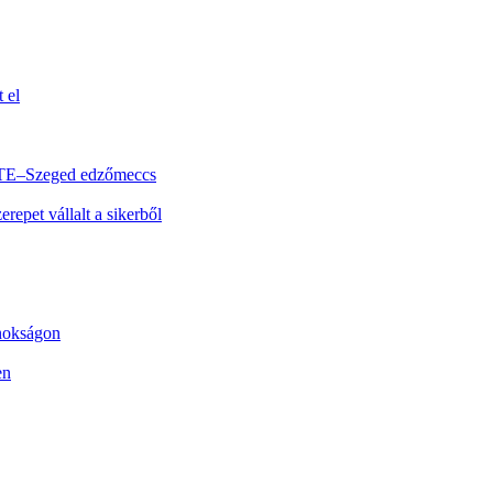
 el
 KTE–Szeged edzőmeccs
repet vállalt a sikerből
nokságon
en