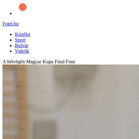
Fotel
.hu
Közélet
Sport
Bulvár
Videók
A hétvégén Magyar Kupa Final Four