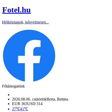
Fotel
.hu
Hétköznapok, kényelmesen...
Főtámogatónk
2026.08.06. csütörtök
Berta, Bettina
EUR 363
USD 314
27℃
41℃