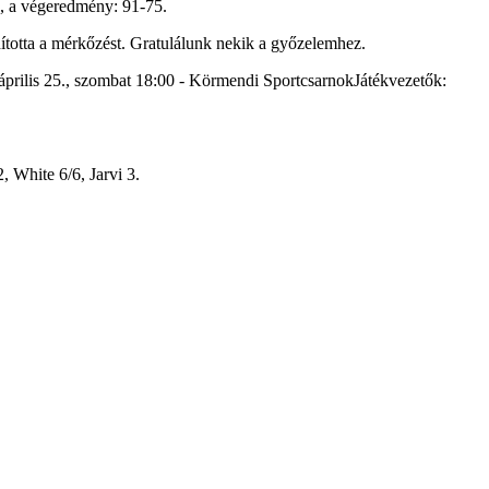
an, a végeredmény: 91-75.
ította a mérkőzést. Gratulálunk nekik a győzelemhez.
rilis 25., szombat 18:00 - Körmendi SportcsarnokJátékvezetők:
, White 6/6, Jarvi 3.