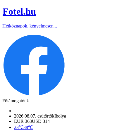
Fotel
.hu
Hétköznapok, kényelmesen...
Főtámogatónk
2026.08.07. csütörtök
Ibolya
EUR 363
USD 314
23℃
38℃