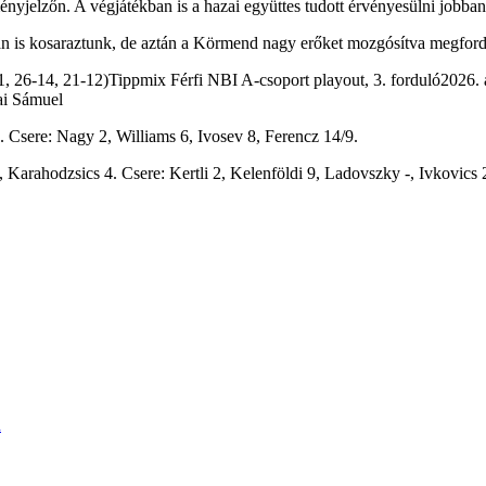
edményjelzőn. A végjátékban is a hazai együttes tudott érvényesülni jobb
an is kosaraztunk, de aztán a Körmend nagy erőket mozgósítva megford
6-14, 21-12)Tippmix Férfi NBI A-csoport playout, 3. forduló2026. áp
ai Sámuel
 Csere: Nagy 2, Williams 6, Ivosev 8, Ferencz 14/9.
Karahodzsics 4. Csere: Kertli 2, Kelenföldi 9, Ladovszky -, Ivkovics 2
n