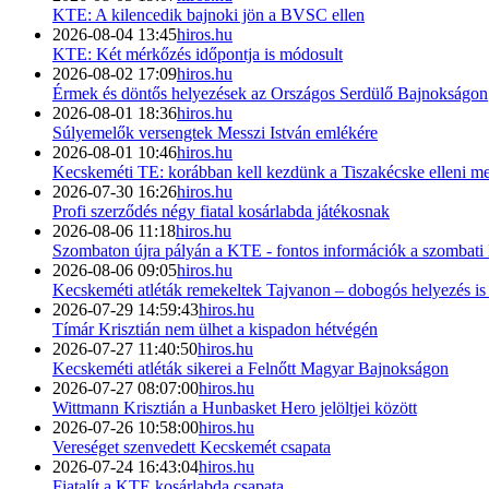
KTE: A kilencedik bajnoki jön a BVSC ellen
2026-08-04 13:45
hiros.hu
KTE: Két mérkőzés időpontja is módosult
2026-08-02 17:09
hiros.hu
Érmek és döntős helyezések az Országos Serdülő Bajnokságon
2026-08-01 18:36
hiros.hu
Súlyemelők versengtek Messzi István emlékére
2026-08-01 10:46
hiros.hu
Kecskeméti TE: korábban kell kezdünk a Tiszakécske elleni me
2026-07-30 16:26
hiros.hu
Profi szerződés négy fiatal kosárlabda játékosnak
2026-08-06 11:18
hiros.hu
Szombaton újra pályán a KTE - fontos információk a szombat
2026-08-06 09:05
hiros.hu
Kecskeméti atléták remekeltek Tajvanon – dobogós helyezés i
2026-07-29 14:59:43
hiros.hu
Tímár Krisztián nem ülhet a kispadon hétvégén
2026-07-27 11:40:50
hiros.hu
Kecskeméti atléták sikerei a Felnőtt Magyar Bajnokságon
2026-07-27 08:07:00
hiros.hu
Wittmann Krisztián a Hunbasket Hero jelöltjei között
2026-07-26 10:58:00
hiros.hu
Vereséget szenvedett Kecskemét csapata
2026-07-24 16:43:04
hiros.hu
Fiatalít a KTE kosárlabda csapata