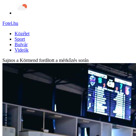
Fotel
.hu
Közélet
Sport
Bulvár
Videók
Sajnos a Körmend fordított a mérkőzés során