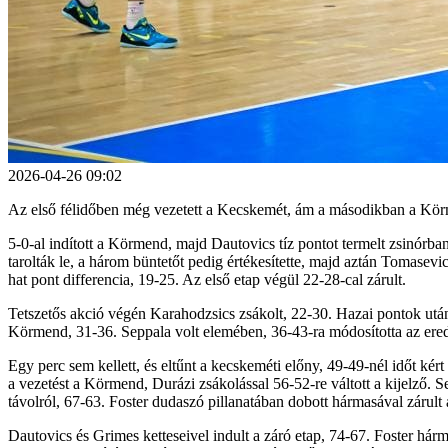
2026-04-26 09:02
Az első félidőben még vezetett a Kecskemét, ám a másodikban a Körm
5-0-al indított a Körmend, majd Dautovics tíz pontot termelt zsinórban
tarolták le, a három büntetőt pedig értékesítette, majd aztán Tomasevic
hat pont differencia, 19-25. Az első etap végül 22-28-cal zárult.
Tetszetős akció végén Karahodzsics zsákolt, 22-30. Hazai pontok után 
Körmend, 31-36. Seppala volt elemében, 36-43-ra módosította az ered
Egy perc sem kellett, és eltűnt a kecskeméti előny, 49-49-nél időt kér
a vezetést a Körmend, Durázi zsákolással 56-52-re váltott a kijelző. S
távolról, 67-63. Foster dudaszó pillanatában dobott hármasával zárult
Dautovics és Grimes ketteseivel indult a záró etap, 74-67. Foster há