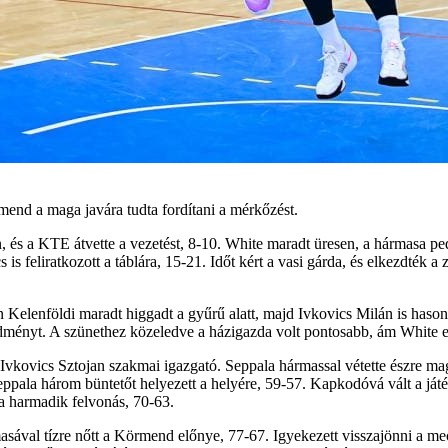
end a maga javára tudta fordítani a mérkőzést.
, és a KTE átvette a vezetést, 8-10. White maradt üresen, a hármasa ped
s is feliratkozott a táblára, 15-21. Időt kért a vasi gárda, és elkezdté
Kelenföldi maradt higgadt a gyűrű alatt, majd Ivkovics Milán is hasonl
ményt. A szünethez közeledve a házigazda volt pontosabb, ám White ex
t Ivkovics Sztojan szakmai igazgató. Seppala hármassal vétette észre mag
eppala három büntetőt helyezett a helyére, 59-57. Kapkodóvá vált a játék
 a harmadik felvonás, 70-63.
rmasával tízre nőtt a Körmend előnye, 77-67. Igyekezett visszajönni a m