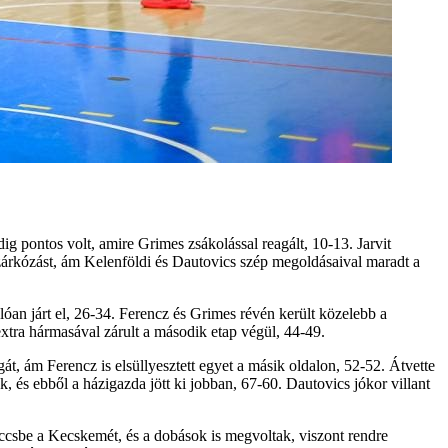
ig pontos volt, amire Grimes zsákolással reagált, 10-13. Jarvit
k a zárkózást, ám Kelenföldi és Dautovics szép megoldásaival maradt a
óan járt el, 26-34. Ferencz és Grimes révén került közelebb a
tra hármasával zárult a második etap végül, 44-49.
át, ám Ferencz is elsüllyesztett egyet a másik oldalon, 52-52. Átvette
, és ebből a házigazda jött ki jobban, 67-60. Dautovics jókor villant
eccsbe a Kecskemét, és a dobások is megvoltak, viszont rendre