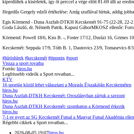
kiperdültek a kísérletek, így öt perccel a vége előtt 81-69 állt az er
Hegedűs Gergely edzői értékelése: Amíg szuflával bírtuk, addig jobb
Egis Körmend - Duna Aszfalt-DTKH Kecskemét 91-75 (22-28, 22-21, 2
Goda László, dr. Németh Patrik, Kapusi GáborMKOSZ ellenőr: Forr
Körmend: Powell 18/6, Kiss B. -, Foster 17/12, Durázi 16, Grimes 10.
Kecskemét: Seppala 17/9, Tóth B. 1, Dautovics 23/9, Tomasevics 8/3, 
#híröshírek
#kecskemét
#tippmix
#sport
Vissza a
sport
rovatba
Forrás:
hiros.hu
Legfrissebb videók a
Sport
rovatban...
KTV
16 sportág közül lehet választani a Mozgás Éjszakáján Kecskeméten
hiros.hu
Duna Aszfalt-DTKH Kecskemét: Oroszlányban zárjuk a szezont
hiros.hu
Duna Aszfalt-DTKH Kecskemét: szombaton a Körmend érkezik
hiros.hu
7-1-re nyert az SG Kecskemét Futsal a Magyar Futsal Akadémia elle
Régebbi cikkek a
Sport
rovatban...
2026-08-05 19:07
hiros.hu