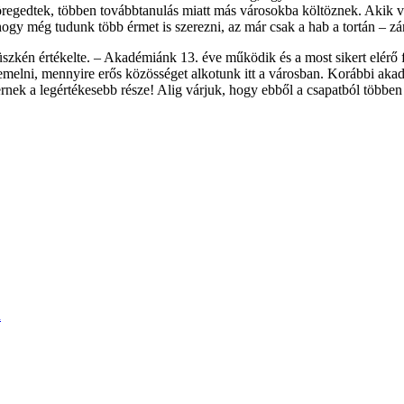
kiöregedtek, többen továbbtanulás miatt más városokba költöznek. Akik
hogy még tudunk több érmet is szerezni, az már csak a hab a tortán – z
szkén értékelte. – Akadémiánk 13. éve működik és a most sikert elérő fi
emelni, mennyire erős közösséget alkotunk itt a városban. Korábbi akadé
ernek a legértékesebb része! Alig várjuk, hogy ebből a csapatból többen
n