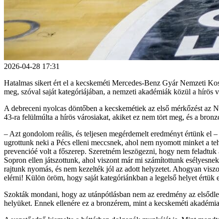
2026-04-28 17:31
Hatalmas sikert ért el a kecskeméti Mercedes-Benz Gyár Nemzeti Kos
meg, szóval saját kategóriájában, a nemzeti akadémiák közül a hírös 
A debreceni nyolcas döntőben a kecskemétiek az első mérkőzést az NK
43-ra felülmúlta a hírös városiakat, akiket ez nem tört meg, és a bron
– Azt gondolom reális, és teljesen megérdemelt eredményt értünk el
ugrottunk neki a Pécs elleni meccsnek, ahol nem nyomott minket a teh
prevencióé volt a főszerep. Szeretném leszögezni, hogy nem feladtuk 
Sopron ellen játszottunk, ahol viszont már mi számítottunk esélyesnek.
rajtunk nyomás, és nem kezelték jól az adott helyzetet. Ahogyan viszo
elérni! Külön öröm, hogy saját kategóriánkban a legelső helyet értük
Szokták mondani, hogy az utánpótlásban nem az eredmény az elsődleges
helyüket. Ennek ellenére ez a bronzérem, mint a kecskeméti akadémia