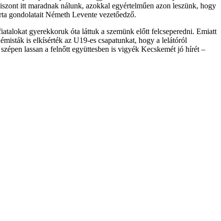
 viszont itt maradnak nálunk, azokkal egyértelműen azon leszünk, hogy
árta gondolatait Németh Levente vezetőedző.
atalokat gyerekkoruk óta láttuk a szemünk előtt felcseperedni. Emiatt
misták is elkísérték az U19-es csapatunkat, hogy a lelátóról
 szépen lassan a felnőtt együttesben is vigyék Kecskemét jó hírét –