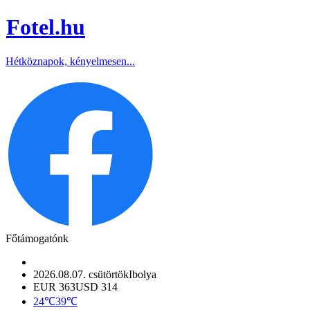
Fotel
.hu
Hétköznapok, kényelmesen...
Főtámogatónk
2026.08.07. csütörtök
Ibolya
EUR 363
USD 314
24℃
39℃