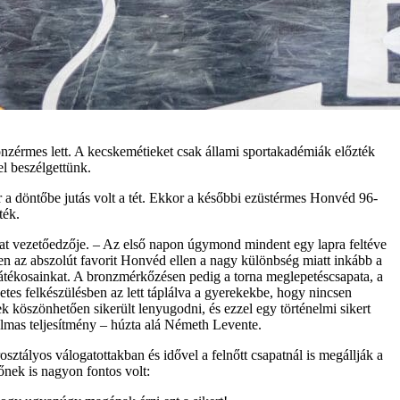
zérmes lett. A kecskemétieket csak állami sportakadémiák előzték
l beszélgettünk.
a döntőbe jutás volt a tét. Ekkor a későbbi ezüstérmes Honvéd 96-
ték.
at vezetőedzője. – Az első napon úgymond mindent egy lapra feltéve
en az abszolút favorit Honvéd ellen a nagy különbség miatt inkább a
játékosainkat. A bronzmérkőzésen pedig a torna meglepetéscsapata, a
etes felkészülésben az lett táplálva a gyerekekbe, hogy nincsen
k köszönhetően sikerült lenyugodni, és ezzel egy történelmi sikert
almas teljesítmény – húzta alá Németh Levente.
tályos válogatottakban és idővel a felnőtt csapatnál is megállják a
nek is nagyon fontos volt: