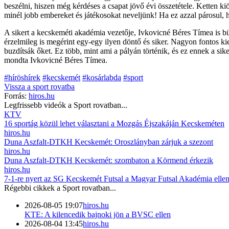
beszélni, hiszen még kérdéses a csapat jövő évi összetétele. Ketten 
minél jobb embereket és játékosokat neveljünk! Ha ez azzal párosul, 
A sikert a kecskeméti akadémia vezetője, Ivkovicné Béres Tímea is bü
érzelmileg is megérint egy-egy ilyen döntő és siker. Nagyon fontos ki
buzdítsák őket. Ez több, mint ami a pályán történik, és ez ennek a sik
mondta Ivkovicné Béres Tímea.
#híröshírek
#kecskemét
#kosárlabda
#sport
Vissza a
sport
rovatba
Forrás:
hiros.hu
Legfrissebb videók a
Sport
rovatban...
KTV
16 sportág közül lehet választani a Mozgás Éjszakáján Kecskeméten
hiros.hu
Duna Aszfalt-DTKH Kecskemét: Oroszlányban zárjuk a szezont
hiros.hu
Duna Aszfalt-DTKH Kecskemét: szombaton a Körmend érkezik
hiros.hu
7-1-re nyert az SG Kecskemét Futsal a Magyar Futsal Akadémia elle
Régebbi cikkek a
Sport
rovatban...
2026-08-05 19:07
hiros.hu
KTE: A kilencedik bajnoki jön a BVSC ellen
2026-08-04 13:45
hiros.hu