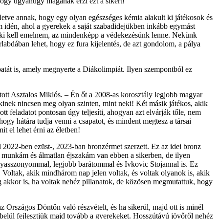
hogy ugyanúgy magának érzi ezt a sikert!
letve annak, hogy egy olyan egészséges kémia alakult ki játékosok és
m idén, ahol a gyerekek a saját szabadidejükben inkább egymást
t ki kell emelnem, az mindenképp a védekezésünk lenne. Nekünk
bdában lehet, hogy ez fura kijelentés, de azt gondolom, a pálya
tát is, amely megnyerte a Diákolimpiát. Ilyen szempontból ez
atott Asztalos Miklós. – Én őt a 2008-as korosztály legjobb magyar
nkinek nincsen meg olyan szinten, mint neki! Két másik játékos, akik
t feladatot pontosan úgy teljesíti, ahogyan azt elvárják tőle, nem
hogy hátára tudja venni a csapatot, és mindent megtesz a társai
 el lehet érni az életben!
 2022-ben ezüst-, 2023-ban bronzérmet szerzett. Ez az idei bronz
k munkám és álmatlan éjszakám van ebben a sikerben, de ilyen
nyasszonyommal, legjobb barátommal és Ivkovic Stojannal is. Ez
Voltak, akik mindhárom nap jelen voltak, és voltak olyanok is, akik
g akkor is, ha voltak nehéz pillanatok, de közösen megmutattuk, hogy
 Országos Döntőn való részvételt, és ha sikerül, majd ott is minél
belül fejlesztjük majd tovább a gyerekeket. Hosszútávú jövőről nehéz