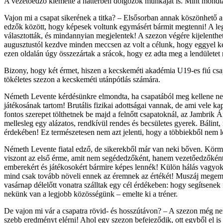
A vezetőedző kiemelte a háttérben dolgozók munkáját is. Mint mondta,
Vajon mi a csapat sikerének a titka? – Elsősorban annak köszönhető a
edzők között, hogy képesek voltunk egymásért bármit megtenni! A legj
választották, és mindannyian megjelentek! A szezon végére kijelen
augusztustól kezdve minden meccsen az volt a célunk, hogy eggyel ke
ezen oldalán úgy összezártak a srácok, hogy ez adta meg a lendületet 
Bizony, hogy két érmet, hiszen a kecskeméti akadémia U19-es fiú cs
tökéletes szezon a kecskeméti utánpótlás számára.
Németh Levente kérdésünkre elmondta, ha csapatából meg kellene nevezn
játékosának tartom! Brutális fizikai adottságai vannak, de ami vele k
fontos szerepet tölthetnek be majd a felnőtt csapatoknál, az Jambrik Á
mellesleg egy alázatos, rendkívül rendes és becsületes gyerek. Bálint
érdekében! Ez természetesen nem azt jelenti, hogy a többiekből nem l
Németh Levente fiatal edző, de sikerekből már van neki bőven. Körmen
viszont az első érme, amit nem segédedzőként, hanem vezetőedzőként 
emberekért és játékosokért bármire képes lennék! Külön hálás vagyo
mind csak tovább növeli ennek az éremnek az értékét! Muszáj megemlít
vasárnap délelőtt vonatra szálltak egy cél érdékeben: hogy segítsene
nekünk van a legjobb közösségünk – emelte ki a tréner.
De vajon mi vár a csapatra rövid- és hosszútávon? – A szezon még nem 
szebb eredményt elérni! Ahol egy szezon befejeződik, ott egyből el i