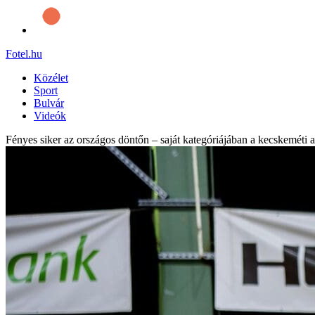
Fotel
.hu
Közélet
Sport
Bulvár
Videók
Fényes siker az országos döntőn – saját kategóriájában a kecskeméti a