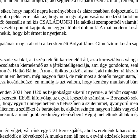
 minden irodai dolgozó, aki segítette a csapatot ezen az úton, reméli, 
 siker, hogy napról napra keményebben és alázatosabban dolgoztunk, il
obb példa erre talán az, hogy nem egy olyan vasárnapi edzést tartotta
thető: összeállt a mi kis CSALÁDUNK! Ha taktikai szempontból valami
vesebb pontot kapjunk, ne eggyel többet dobjunk! A mai modern kosárla
nekik, hogy két érmet is nyerjenek.
apatának magja alkotta a kecskeméti Bolyai János Gimnázium kosárcsapa
ie valakit, aki szép felnőtt karrier előtt áll, az a korosztályos válog
apcsolatban kiemelendő az a játékintelligenciája, ami úgy gondolom, se
ron és Hajkó Bálint. Áron a tipikus „edzők álma”, aki minden rá kiszabot
, mint említettem, még nagyon fiatal, de már most a döntőn megmutatta, 
esz kosárlabdázó, én mindig is azt vallom, hogy kemény munkával bármit
den 2021-ben U20-as bajnokságot sikerült nyernie, a felnőtt csapattal
szerzett. Ebből kifolyólag az egyik legszebb számára. – Borzasztó so
k, hogy együtt ünnepelhettem a helyszínen a szüleimmel, gyönyörű me
enem a szülőket és barátokat is, akikért szintén nagyon hálás vagyok! 
k nekünk a minél jobb eredmény elérésében! Végig mellettünk álltak mé
ért véget, vár ránk egy U21 keresztjáték, ahol szeretnénk kiharcolni az
s kezdődik a következő! A munka nem áll meg, egyéni edzések keretein 