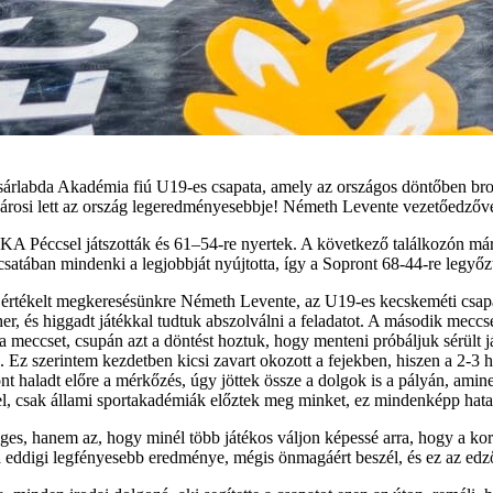
árlabda Akadémia fiú U19-es csapata, amely az országos döntőben bron
városi lett az ország legeredményesebbje! Németh Levente vezetőedzőve
A Péccsel játszották és 61–54-re nyertek. A következő találkozón már 
zcsatában mindenki a legjobbját nyújtotta, így a Sopront 68-44-re legyőz
 – értékelt megkeresésünkre Németh Levente, az U19-es kecskeméti csap
er, és higgadt játékkal tudtuk abszolválni a feladatot. A második meccs
a meccset, csupán azt a döntést hoztuk, hogy menteni próbáljuk sérült 
 Ez szerintem kezdetben kicsi zavart okozott a fejekben, hiszen a 2-3 h
nt haladt előre a mérkőzés, úgy jöttek össze a dolgok is a pályán, amine
 el, csak állami sportakadémiák előztek meg minket, ez mindenképp hat
, hanem az, hogy minél több játékos váljon képessé arra, hogy a korosz
 eddigi legfényesebb eredménye, mégis önmagáért beszél, és ez az edző