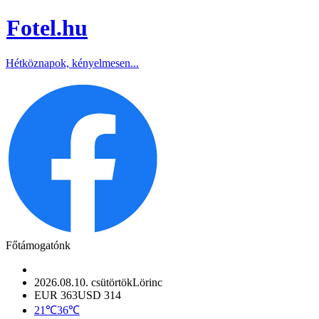
Fotel
.hu
Hétköznapok, kényelmesen...
Főtámogatónk
2026.08.10. csütörtök
Lörinc
EUR 363
USD 314
21℃
36℃