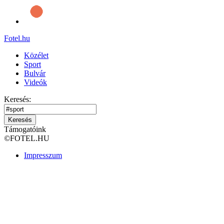
Fotel
.hu
Közélet
Sport
Bulvár
Videók
Keresés:
Keresés
Támogatóink
©
FOTEL.HU
Impresszum