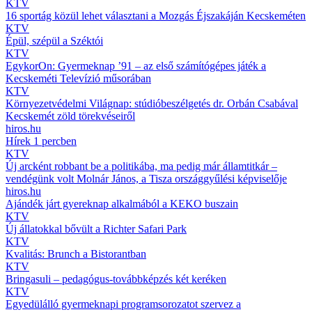
KTV
16 sportág közül lehet választani a Mozgás Éjszakáján Kecskeméten
KTV
Épül, szépül a Széktói
KTV
EgykorOn: Gyermeknap ’91 – az első számítógépes játék a
Kecskeméti Televízió műsorában
KTV
Környezetvédelmi Világnap: stúdióbeszélgetés dr. Orbán Csabával
Kecskemét zöld törekvéseiről
hiros.hu
Hírek 1 percben
KTV
Új arcként robbant be a politikába, ma pedig már államtitkár –
vendégünk volt Molnár János, a Tisza országgyűlési képviselője
hiros.hu
Ajándék járt gyereknap alkalmából a KEKO buszain
KTV
Új állatokkal bővült a Richter Safari Park
KTV
Kvalitás: Brunch a Bistorantban
KTV
Bringasuli – pedagógus-továbbképzés két keréken
KTV
Egyedülálló gyermeknapi programsorozatot szervez a