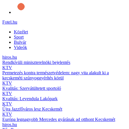
Fotel
.hu
Közélet
Sport
Bulvár
Videók
hiros.hu
Rendkívüli miniszterelnöki bejelentés
KTV
Permetezés kontra természetvédelem: nagy vita alakult ki a
kecskeméti szúnyoggyérítés körül
KTV
Kvalitás: Szervátültetett sportoló
KTV
Kvalitás: Levendula Lakópark
KTV
Újra Jazzfőváros lesz Kecskemét
KTV
Európa legnagyobb Mercedes gyárának ad otthont Kecskemét
hiros.hu