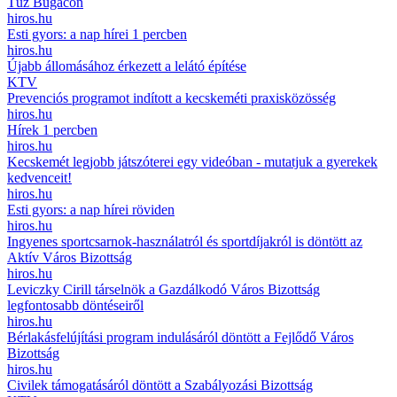
Tűz Bugacon
hiros.hu
Esti gyors: a nap hírei 1 percben
hiros.hu
Újabb állomásához érkezett a lelátó építése
KTV
Prevenciós programot indított a kecskeméti praxisközösség
hiros.hu
Hírek 1 percben
hiros.hu
Kecskemét legjobb játszóterei egy videóban - mutatjuk a gyerekek
kedvenceit!
hiros.hu
Esti gyors: a nap hírei röviden
hiros.hu
Ingyenes sportcsarnok-használatról és sportdíjakról is döntött az
Aktív Város Bizottság
hiros.hu
Leviczky Cirill társelnök a Gazdálkodó Város Bizottság
legfontosabb döntéseiről
hiros.hu
Bérlakásfelújítási program indulásáról döntött a Fejlődő Város
Bizottság
hiros.hu
Civilek támogatásáról döntött a Szabályozási Bizottság