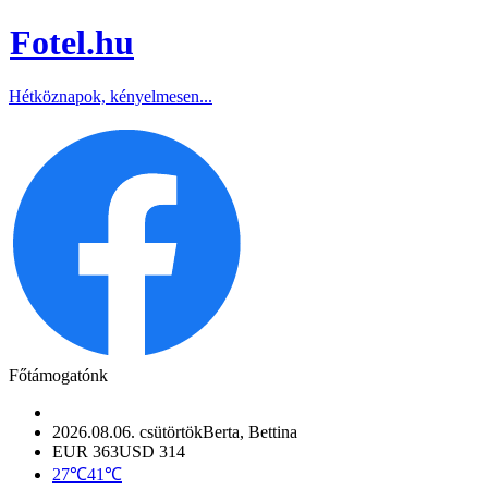
Fotel
.hu
Hétköznapok, kényelmesen...
Főtámogatónk
2026.08.06. csütörtök
Berta, Bettina
EUR 363
USD 314
27℃
41℃