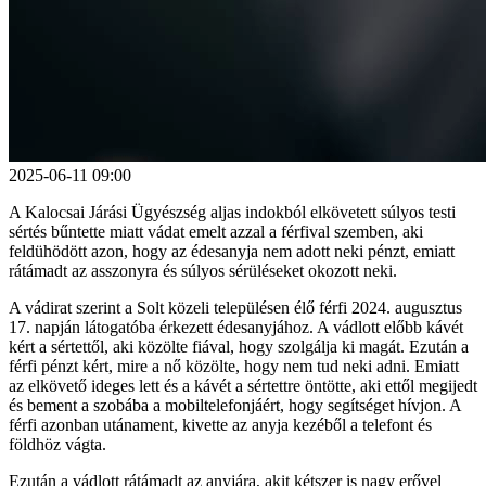
2025-06-11 09:00
A Kalocsai Járási Ügyészség aljas indokból elkövetett súlyos testi
sértés bűntette miatt vádat emelt azzal a férfival szemben, aki
feldühödött azon, hogy az édesanyja nem adott neki pénzt, emiatt
rátámadt az asszonyra és súlyos sérüléseket okozott neki.
A vádirat szerint a Solt közeli településen élő férfi 2024. augusztus
17. napján látogatóba érkezett édesanyjához. A vádlott előbb kávét
kért a sértettől, aki közölte fiával, hogy szolgálja ki magát. Ezután a
férfi pénzt kért, mire a nő közölte, hogy nem tud neki adni. Emiatt
az elkövető ideges lett és a kávét a sértettre öntötte, aki ettől megijedt
és bement a szobába a mobiltelefonjáért, hogy segítséget hívjon. A
férfi azonban utánament, kivette az anyja kezéből a telefont és
földhöz vágta.
Ezután a vádlott rátámadt az anyjára, akit kétszer is nagy erővel