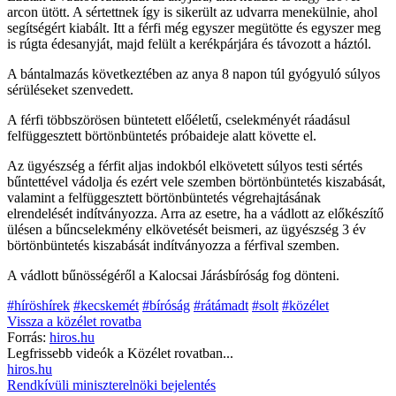
arcon ütött. A sértettnek így is sikerült az udvarra menekülnie, ahol
segítségért kiabált. Itt a férfi még egyszer megütötte és egyszer meg
is rúgta édesanyját, majd felült a kerékpárjára és távozott a háztól.
A bántalmazás következtében az anya 8 napon túl gyógyuló súlyos
sérüléseket szenvedett.
A férfi többszörösen büntetett előéletű, cselekményét ráadásul
felfüggesztett börtönbüntetés próbaideje alatt követte el.
Az ügyészség a férfit aljas indokból elkövetett súlyos testi sértés
bűntettével vádolja és ezért vele szemben börtönbüntetés kiszabását,
valamint a felfüggesztett börtönbüntetés végrehajtásának
elrendelését indítványozza. Arra az esetre, ha a vádlott az előkészítő
ülésen a bűncselekmény elkövetését beismeri, az ügyészség 3 év
börtönbüntetés kiszabását indítványozza a férfival szemben.
A vádlott bűnösségéről a Kalocsai Járásbíróság fog dönteni.
#híröshírek
#kecskemét
#bíróság
#rátámadt
#solt
#közélet
Vissza a
közélet
rovatba
Forrás:
hiros.hu
Legfrissebb videók a
Közélet
rovatban...
hiros.hu
Rendkívüli miniszterelnöki bejelentés