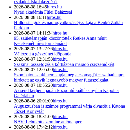
családok iskolakezdését
2026-08-08 16:45
hiros.hu
Nyári akadémia Fülei Balázzsal
2026-08-08 16:11
hiros.hu
Hullócsillagok és napfogyatkozás éjszakája a Benkó Zoltán
Parkban
2026-08-07 14:11:34
hiros.hu
95. születésnapján köszöntötték Retkes Anna nénit,
Kecskemét híres tornatanárát
2026-08-07 13:27:36
hiros.hu
Változott a gázszünet időpontja
2026-08-07 12:31:53
hiros.hu
Szakmai összefogás a kórházban maradó csecsemőkért
2026-08-07 12:05:00
hiros.hu
Szombaton senki nem kapja meg a csomagját − szabadnapot
hirdetett az egyik legnagyobb magyar futárszolgálat
2026-08-07 10:55:20
hiros.hu
A csend kertjei – japán-központú kiállítás nyílt a Kápolna
Galériában
2026-08-06 20:01:00
hiros.hu
Augusztusban is számos programmal várja olvasóit a Katona
József Könyvtár
2026-08-06 18:31:00
hiros.hu
NAV: Lebukott az online autónepper
2026-08-06 17:42:12
hiros.hu