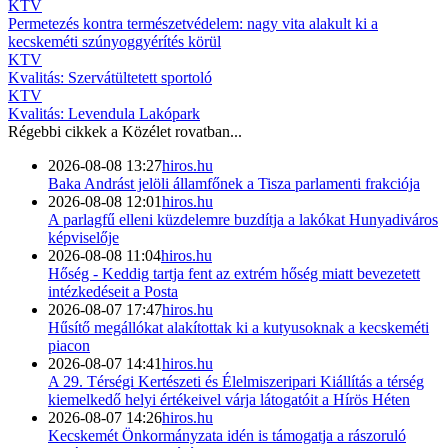
KTV
Permetezés kontra természetvédelem: nagy vita alakult ki a
kecskeméti szúnyoggyérítés körül
KTV
Kvalitás: Szervátültetett sportoló
KTV
Kvalitás: Levendula Lakópark
Régebbi cikkek a
Közélet
rovatban...
2026-08-08 13:27
hiros.hu
Baka Andrást jelöli államfőnek a Tisza parlamenti frakciója
2026-08-08 12:01
hiros.hu
A parlagfű elleni küzdelemre buzdítja a lakókat Hunyadiváros
képviselője
2026-08-08 11:04
hiros.hu
Hőség - Keddig tartja fent az extrém hőség miatt bevezetett
intézkedéseit a Posta
2026-08-07 17:47
hiros.hu
Hűsítő megállókat alakítottak ki a kutyusoknak a kecskeméti
piacon
2026-08-07 14:41
hiros.hu
A 29. Térségi Kertészeti és Élelmiszeripari Kiállítás a térség
kiemelkedő helyi értékeivel várja látogatóit a Hírös Héten
2026-08-07 14:26
hiros.hu
Kecskemét Önkormányzata idén is támogatja a rászoruló