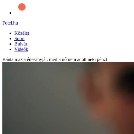
Fotel
.hu
Közélet
Sport
Bulvár
Videók
Bántalmazta édesanyját, mert a nő nem adott neki pénzt