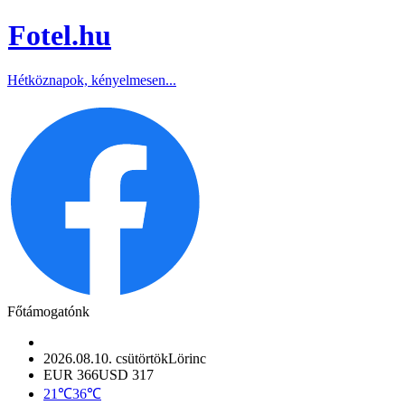
Fotel
.hu
Hétköznapok, kényelmesen...
Főtámogatónk
2026.08.10. csütörtök
Lörinc
EUR 366
USD 317
21℃
36℃