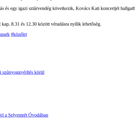
s és egy igazi sztárvendég következik, Kovács Kati koncertjét hallgat
 kap, 8.31 és 12.30 között véradásra nyílik lehetőség.
spark
#közélet
i szúnyoggyérítés körül
fel a Selyemrét Óvodában