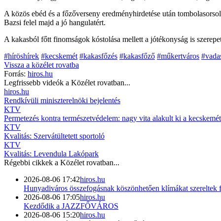
A közös ebéd és a főzőverseny eredményhirdetése után tombolasorsolá
Bazsi felel majd a jó hangulatért.
A kakasból főtt finomságok kóstolása mellett a jótékonyság is szerepet
#híröshírek
#kecskemét
#kakasfőzés
#kakasfőző
#műkertváros
#vada
Vissza a
közélet
rovatba
Forrás:
hiros.hu
Legfrissebb videók a
Közélet
rovatban...
hiros.hu
Rendkívüli miniszterelnöki bejelentés
KTV
Permetezés kontra természetvédelem: nagy vita alakult ki a kecskemét
KTV
Kvalitás: Szervátültetett sportoló
KTV
Kvalitás: Levendula Lakópark
Régebbi cikkek a
Közélet
rovatban...
2026-08-06 17:42
hiros.hu
Hunyadiváros összefogásnak köszönhetően klímákat szereltek 
2026-08-06 17:05
hiros.hu
Kezdődik a JAZZFŐVÁROS
2026-08-06 15:20
hiros.hu