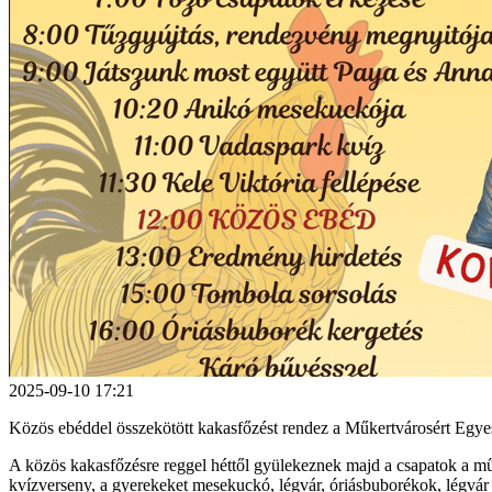
2025-09-10 17:21
Közös ebéddel összekötött kakasfőzést rendez a Műkertvárosért Egye
A közös kakasfőzésre reggel héttől gyülekeznek majd a csapatok a műke
kvízverseny, a gyerekeket mesekuckó, légvár, óriásbuborékok, légvár é