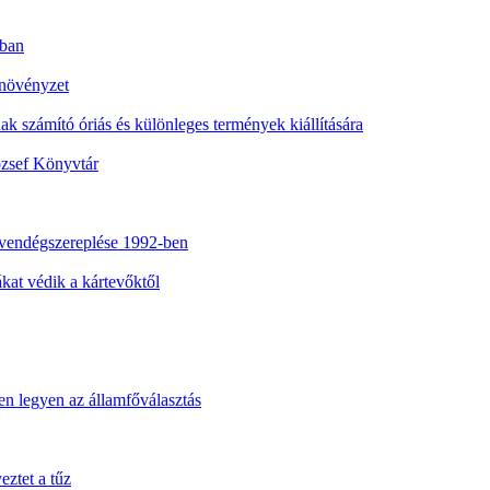
nban
 növényzet
nak számító óriás és különleges termények kiállítására
ózsef Könyvtár
vendégszereplése 1992-ben
at védik a kártevőktől
n legyen az államfőválasztás
eztet a tűz