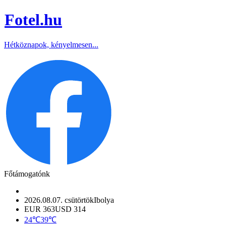
Fotel
.hu
Hétköznapok, kényelmesen...
Főtámogatónk
2026.08.07. csütörtök
Ibolya
EUR 363
USD 314
24℃
39℃