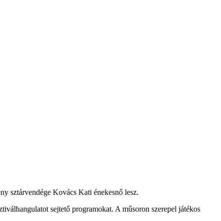
ény sztárvendége Kovács Kati énekesnő lesz.
ztiválhangulatot sejtető programokat. A műsoron szerepel játékos