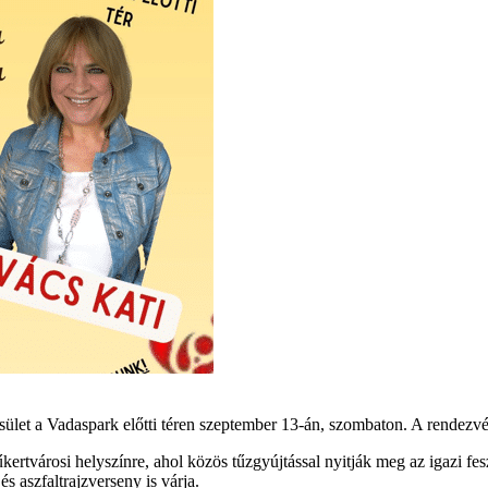
sület a Vadaspark előtti téren szeptember 13-án, szombaton. A rendezv
rtvárosi helyszínre, ahol közös tűzgyújtással nyitják meg az igazi fes
s aszfaltrajzverseny is várja.