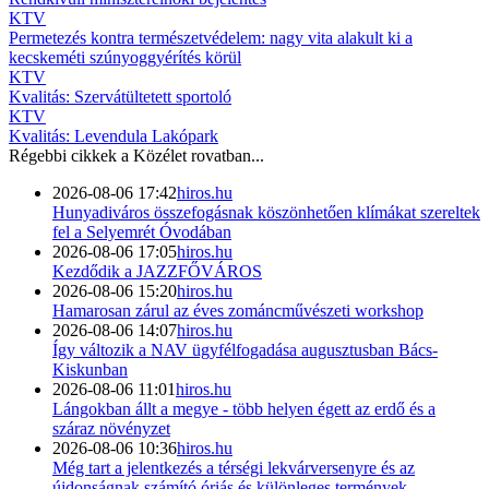
KTV
Permetezés kontra természetvédelem: nagy vita alakult ki a
kecskeméti szúnyoggyérítés körül
KTV
Kvalitás: Szervátültetett sportoló
KTV
Kvalitás: Levendula Lakópark
Régebbi cikkek a
Közélet
rovatban...
2026-08-06 17:42
hiros.hu
Hunyadiváros összefogásnak köszönhetően klímákat szereltek
fel a Selyemrét Óvodában
2026-08-06 17:05
hiros.hu
Kezdődik a JAZZFŐVÁROS
2026-08-06 15:20
hiros.hu
Hamarosan zárul az éves zománcművészeti workshop
2026-08-06 14:07
hiros.hu
Így változik a NAV ügyfélfogadása augusztusban Bács-
Kiskunban
2026-08-06 11:01
hiros.hu
Lángokban állt a megye - több helyen égett az erdő és a
száraz növényzet
2026-08-06 10:36
hiros.hu
Még tart a jelentkezés a térségi lekvárversenyre és az
újdonságnak számító óriás és különleges termények