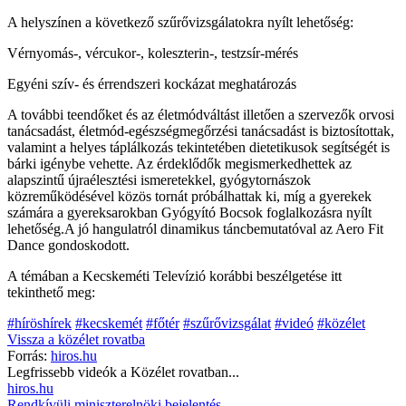
A helyszínen a következő szűrővizsgálatokra nyílt lehetőség:
Vérnyomás-, vércukor-, koleszterin-, testzsír-mérés
Egyéni szív- és érrendszeri kockázat meghatározás
A további teendőket és az életmódváltást illetően a szervezők orvosi
tanácsadást, életmód-egészségmegőrzési tanácsadást is biztosítottak,
valamint a helyes táplálkozás tekintetében dietetikusok segítségét is
bárki igénybe vehette. Az érdeklődők megismerkedhettek az
alapszintű újraélesztési ismeretekkel, gyógytornászok
közreműködésével közös tornát próbálhattak ki, míg a gyerekek
számára a gyereksarokban Gyógyító Bocsok foglalkozásra nyílt
lehetőség.A jó hangulatról dinamikus táncbemutatóval az Aero Fit
Dance gondoskodott.
A témában a Kecskeméti Televízió korábbi beszélgetése itt
tekinthető meg:
#híröshírek
#kecskemét
#főtér
#szűrővizsgálat
#videó
#közélet
Vissza a
közélet
rovatba
Forrás:
hiros.hu
Legfrissebb videók a
Közélet
rovatban...
hiros.hu
Rendkívüli miniszterelnöki bejelentés