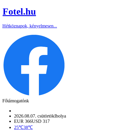
Fotel
.hu
Hétköznapok, kényelmesen...
Főtámogatónk
2026.08.07. csütörtök
Ibolya
EUR 366
USD 317
25℃
38℃