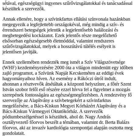
sétával, egészségügyi ingyenes szűrővizsgálatokkal és tanácsadással
készültek a szervezők.
Annak ellenére, hogy a szívinkfartus ellátási színvonala hazánkban
megegyezik a legfejlettebb országokéval, még mindig a szív- és
érrendszeri betegségek jelentik a legjelentősebb halálozási és
megbetegedési kockázatot. Ezek jelentős része megelőzhető
elsősorban egészségesebb életmóddal, valamint rendszeres
szűrővizsgálatokkal, melyek a hosszútávú túlélés esélyeit is
jelentősen javítják.
Ennek szellemében rendezték meg ismét a Szív Világszövetsége
(WHF) kezdeményezésére 2000 óta a világon mindenütt egy időben
zajló programot, a Szívünk Napját Kecskeméten az eddigi évek
hagyományaihoz híven. Az esemény a Rákóczi útról indult,
ahonnan a résztvevők átsétáltak a központi helyszínre, a főtér Szent
István szobor felől eső részére ezzel hívva fel a figyelmet a mozgás
szerepének fontosságára az egészségmegőrzésben. A rendezvény fő
szervezője az Alapítvány a szívbetegekért a szívinfarktus
megelőzésére, a Bács-Kiskun Megyei Kórházért Alapítvány és a
Bács-Kiskun Vármegyei Oktatókórház. A szervezők
pódiumbeszélgetéssel is készültek, ahol dr. Nagy András
osztályvezető főorvos beszélt a témában, valamint dr. Berta Balázs
főorvos, aki az invazív kardiológia szempontjai alapján osztotta meg
gondolatait.