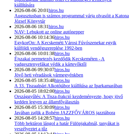
kiállítására
2026-08-06 20:01
hiros.hu
Augusztusban is számos programmal várja olvasóit a Katona
József Könyvtár
2026-08-06 18:31
hiros.hu
NAV: Lebukott az online autónepper
2026-08-06 10:14:36
hiros.hu
EgykorOn: A Kecskeméti Városi Fúvószenekar egyik
külföldi vendégszereplése 1992-ben
2026-08-06 10:01:38
hiros.hu
Éjszakai permetezés kezdődik Kecskeméten - A
vadgesztenyefákat védik a kártevőktől
2026-08-06 09:30:07
hiros.hu
Jövő heti véradások vármegyénkben
2026-08-05 18:35:48
hiros.hu
A 33. Tiszaalpári Alkotótábor kiállítása az Iparkamarában
2026-08-05 18:02:00
hiros.hu
Országgyűlés: A Tisza-frakció kezdeményezte, hogy jövő
kedden legyen az államfőválasztás
2026-08-05 15:30:09
hiros.hu
Javában zajlik a Bohém JAZZFŐVÁROS jazztábora
2026-08-05 14:28:57
hiros.hu
Több hektáron lángol a határ Fülöpjakabnál, tanyákat is
veszélyeztet a tűz