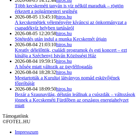
2026-08-05 14:12:44
hiros.hu
Több kecskeméti tanyán is víz nélkül maradtak – rögtön
érkezett a polgármesteri segítség
2026-08-05 13:45:10
hiros.hu
A kecskemétiek véleményére kíváncsi az önkormányzat a
csapadékvíz helyben tartásáról
2026-08-05 12:20:58
hiros.hu
Sötétedés után indul a munka Kecskemét útjain
2026-08-04 21:03:10
hiros.hu
Kreatív délelőttök, családi programok és esti koncert – ezt
kínálja a Széchenyi István Közösségi Ház
2026-08-04 19:59:15
hiros.hu
A hőség miatt változik az ügyfélfogadás
2026-08-04 18:28:32
hiros.hu
Megtartották a Kurultaj látványos nomád esküvőjének
főpróbáját
2026-08-04 18:09:50
hiros.hu
Bezár a Szaunavilág, délután leállnak a csúszdák – változások
jönnek a Kecskeméti Fürdőben az országos energiahelyzet
miatt
Támogatóink
©
FOTEL.HU
Impresszum