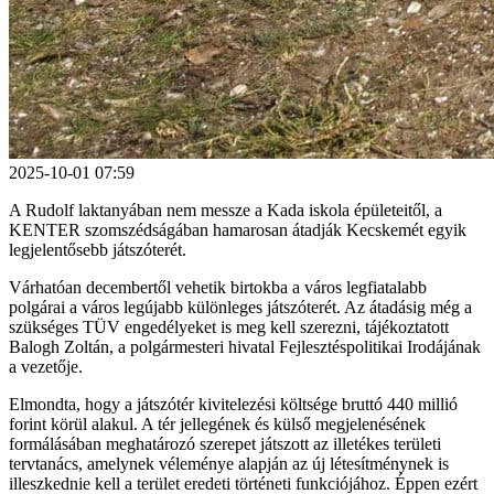
2025-10-01 07:59
A Rudolf laktanyában nem messze a Kada iskola épületeitől, a
KENTER szomszédságában hamarosan átadják Kecskemét egyik
legjelentősebb játszóterét.
Várhatóan decembertől vehetik birtokba a város legfiatalabb
polgárai a város legújabb különleges játszóterét. Az átadásig még a
szükséges TÜV engedélyeket is meg kell szerezni, tájékoztatott
Balogh Zoltán, a polgármesteri hivatal Fejlesztéspolitikai Irodájának
a vezetője.
Elmondta, hogy a játszótér kivitelezési költsége bruttó 440 millió
forint körül alakul. A tér jellegének és külső megjelenésének
formálásában meghatározó szerepet játszott az illetékes területi
tervtanács, amelynek véleménye alapján az új létesítménynek is
illeszkednie kell a terület eredeti történeti funkciójához. Éppen ezért