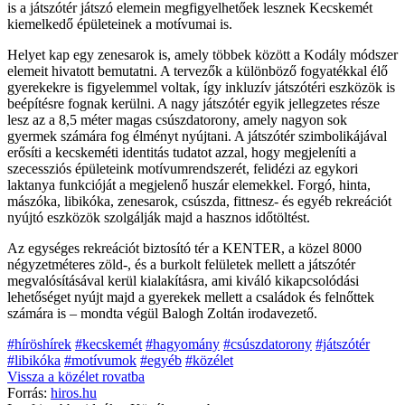
is a játszótér játszó elemein megfigyelhetőek lesznek Kecskemét
kiemelkedő épületeinek a motívumai is.
Helyet kap egy zenesarok is, amely többek között a Kodály módszer
elemeit hivatott bemutatni. A tervezők a különböző fogyatékkal élő
gyerekekre is figyelemmel voltak, így inkluzív játszótéri eszközök is
beépítésre fognak kerülni. A nagy játszótér egyik jellegzetes része
lesz az a 8,5 méter magas csúszdatorony, amely nagyon sok
gyermek számára fog élményt nyújtani. A játszótér szimbolikájával
erősíti a kecskeméti identitás tudatot azzal, hogy megjeleníti a
szecessziós épületeink motívumrendszerét, felidézi az egykori
laktanya funkcióját a megjelenő huszár elemekkel. Forgó, hinta,
mászóka, libikóka, zenesarok, csúszda, fittnesz- és egyéb rekreációt
nyújtó eszközök szolgálják majd a hasznos időtöltést.
Az egységes rekreációt biztosító tér a KENTER, a közel 8000
négyzetméteres zöld-, és a burkolt felületek mellett a játszótér
megvalósításával kerül kialakításra, ami kiváló kikapcsolódási
lehetőséget nyújt majd a gyerekek mellett a családok és felnőttek
számára is – mondta végül Balogh Zoltán irodavezető.
#híröshírek
#kecskemét
#hagyomány
#csúszdatorony
#játszótér
#libikóka
#motívumok
#egyéb
#közélet
Vissza a
közélet
rovatba
Forrás:
hiros.hu