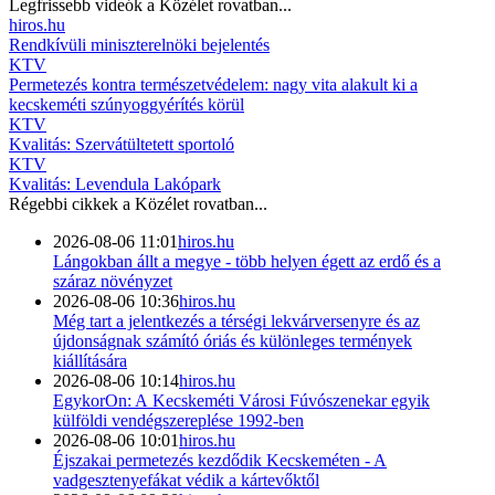
Legfrissebb videók a
Közélet
rovatban...
hiros.hu
Rendkívüli miniszterelnöki bejelentés
KTV
Permetezés kontra természetvédelem: nagy vita alakult ki a
kecskeméti szúnyoggyérítés körül
KTV
Kvalitás: Szervátültetett sportoló
KTV
Kvalitás: Levendula Lakópark
Régebbi cikkek a
Közélet
rovatban...
2026-08-06 11:01
hiros.hu
Lángokban állt a megye - több helyen égett az erdő és a
száraz növényzet
2026-08-06 10:36
hiros.hu
Még tart a jelentkezés a térségi lekvárversenyre és az
újdonságnak számító óriás és különleges termények
kiállítására
2026-08-06 10:14
hiros.hu
EgykorOn: A Kecskeméti Városi Fúvószenekar egyik
külföldi vendégszereplése 1992-ben
2026-08-06 10:01
hiros.hu
Éjszakai permetezés kezdődik Kecskeméten - A
vadgesztenyefákat védik a kártevőktől