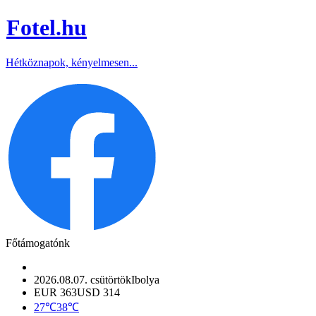
Fotel
.hu
Hétköznapok, kényelmesen...
Főtámogatónk
2026.08.07. csütörtök
Ibolya
EUR 363
USD 314
27℃
38℃