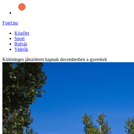
Fotel
.hu
Közélet
Sport
Bulvár
Videók
Különleges játszóteret kapnak decemberben a gyerekek