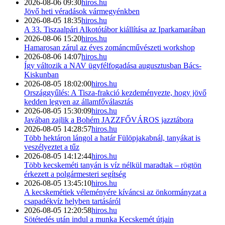
2026-08-06 09:30
hiros.hu
Jövő heti véradások vármegyénkben
2026-08-05 18:35
hiros.hu
A 33. Tiszaalpári Alkotótábor kiállítása az Iparkamarában
2026-08-06 15:20
hiros.hu
Hamarosan zárul az éves zománcművészeti workshop
2026-08-06 14:07
hiros.hu
Így változik a NAV ügyfélfogadása augusztusban Bács-
Kiskunban
2026-08-05 18:02:00
hiros.hu
Országgyűlés: A Tisza-frakció kezdeményezte, hogy jövő
kedden legyen az államfőválasztás
2026-08-05 15:30:09
hiros.hu
Javában zajlik a Bohém JAZZFŐVÁROS jazztábora
2026-08-05 14:28:57
hiros.hu
Több hektáron lángol a határ Fülöpjakabnál, tanyákat is
veszélyeztet a tűz
2026-08-05 14:12:44
hiros.hu
Több kecskeméti tanyán is víz nélkül maradtak – rögtön
érkezett a polgármesteri segítség
2026-08-05 13:45:10
hiros.hu
A kecskemétiek véleményére kíváncsi az önkormányzat a
csapadékvíz helyben tartásáról
2026-08-05 12:20:58
hiros.hu
Sötétedés után indul a munka Kecskemét útjain