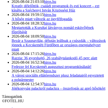
2026-08-04 21:03:10
hiros.hu
Kreatív délelőttök, családi programok és esti koncert – ezt
kínálja a Széchenyi István Közösségi Ház
2026-08-04 19:59:15
hiros.hu
A hőség miatt változik az ügyfélfogadás
2026-08-04 18:28:32
hiros.hu
Megtartották a Kurultaj látványos nomád esküvőjének
főpróbáját
2026-08-04 18:09:50
hiros.hu
Bezár a Szaunavilág, délután leállnak a csúszdák – változások
jönnek a Kecskeméti Fürdőben az országos energiahelyzet
miatt
2026-08-04 17:15:26
hiros.hu
Razzia: 36 gyorshajtó, 26 szabálytalankodó 45 perc alatt
2026-08-04 16:52:34
hiros.hu
Fedezze fel Kecskemét augusztusi programkínálatát!
2026-08-04 14:12:26
hiros.hu
A városi szociális ellátórendszer plusz feladatairól egyeztetett
a polgármester
2026-08-04 12:54:37
hiros.hu
Jótékonyság palackról palackra – összefogás az apró hősökért
Támogatóink
©
FOTEL.HU