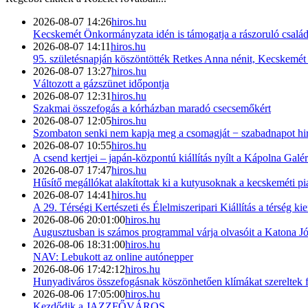
2026-08-07 14:26
hiros.hu
Kecskemét Önkormányzata idén is támogatja a rászoruló család
2026-08-07 14:11
hiros.hu
95. születésnapján köszöntötték Retkes Anna nénit, Kecskemét h
2026-08-07 13:27
hiros.hu
Változott a gázszünet időpontja
2026-08-07 12:31
hiros.hu
Szakmai összefogás a kórházban maradó csecsemőkért
2026-08-07 12:05
hiros.hu
Szombaton senki nem kapja meg a csomagját − szabadnapot hird
2026-08-07 10:55
hiros.hu
A csend kertjei – japán-központú kiállítás nyílt a Kápolna Galé
2026-08-07 17:47
hiros.hu
Hűsítő megállókat alakítottak ki a kutyusoknak a kecskeméti p
2026-08-07 14:41
hiros.hu
A 29. Térségi Kertészeti és Élelmiszeripari Kiállítás a térség ki
2026-08-06 20:01:00
hiros.hu
Augusztusban is számos programmal várja olvasóit a Katona J
2026-08-06 18:31:00
hiros.hu
NAV: Lebukott az online autónepper
2026-08-06 17:42:12
hiros.hu
Hunyadiváros összefogásnak köszönhetően klímákat szereltek 
2026-08-06 17:05:00
hiros.hu
Kezdődik a JAZZFŐVÁROS