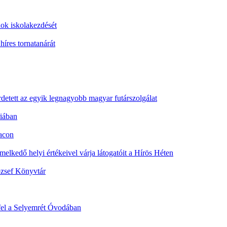
ok iskolakezdését
íres tornatanárát
etett az egyik legnagyobb magyar futárszolgálat
riában
iacon
emelkedő helyi értékeivel várja látogatóit a Hírös Héten
ózsef Könyvtár
fel a Selyemrét Óvodában