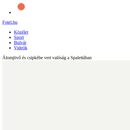
Fotel
.hu
Közélet
Sport
Bulvár
Videók
Álomjövő és csipkébe vert valóság a Spalettában