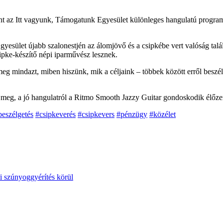
nt az Itt vagyunk, Támogatunk Egyesület különleges hangulatú programs
yesület újabb szalonestjén az álomjövő és a csipkébe vert valóság talá
sipke-készítő népi iparművész lesznek.
g mindazt, miben hiszünk, mik a céljaink – többek között erről beszé
meg, a jó hangulatról a Ritmo Smooth Jazzy Guitar gondoskodik élőze
beszélgetés
#csipkeverés
#csipkevers
#pénzügy
#közélet
i szúnyoggyérítés körül