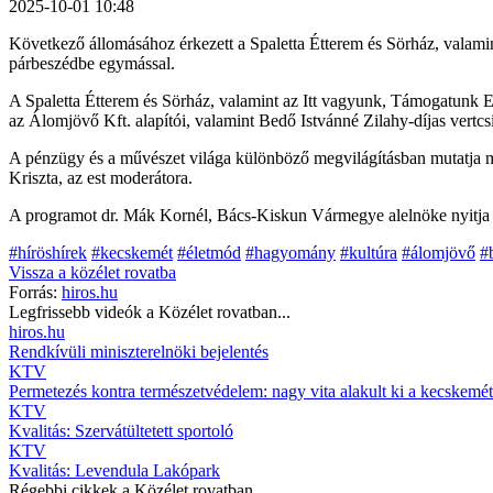
2025-10-01 10:48
Következő állomásához érkezett a Spaletta Étterem és Sörház, valami
párbeszédbe egymással.
A Spaletta Étterem és Sörház, valamint az Itt vagyunk, Támogatunk Eg
az Álomjövő Kft. alapítói, valamint Bedő Istvánné Zilahy-díjas vertc
A pénzügy és a művészet világa különböző megvilágításban mutatja me
Kriszta, az est moderátora.
A programot dr. Mák Kornél, Bács-Kiskun Vármegye alelnöke nyitja 
#híröshírek
#kecskemét
#életmód
#hagyomány
#kultúra
#álomjövő
#
Vissza a
közélet
rovatba
Forrás:
hiros.hu
Legfrissebb videók a
Közélet
rovatban...
hiros.hu
Rendkívüli miniszterelnöki bejelentés
KTV
Permetezés kontra természetvédelem: nagy vita alakult ki a kecskemét
KTV
Kvalitás: Szervátültetett sportoló
KTV
Kvalitás: Levendula Lakópark
Régebbi cikkek a
Közélet
rovatban...