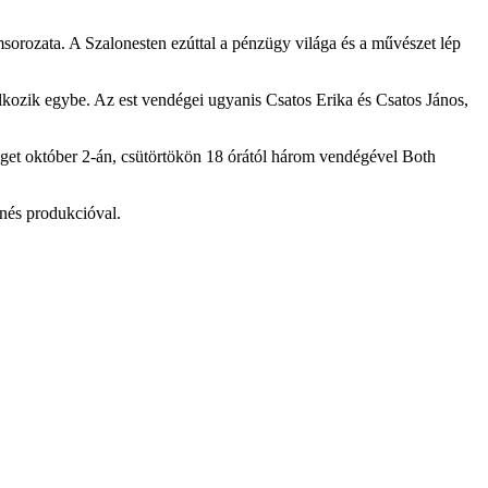
orozata. A Szalonesten ezúttal a pénzügy világa és a művészet lép
lkozik egybe. Az est vendégei ugyanis Csatos Erika és Csatos János,
lget október 2-án, csütörtökön 18 órától három vendégével Both
nés produkcióval.