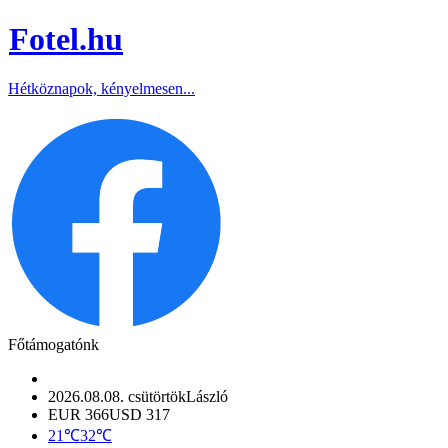
Fotel
.hu
Hétköznapok, kényelmesen...
Főtámogatónk
2026.08.08. csütörtök
László
EUR 366
USD 317
21℃
32℃