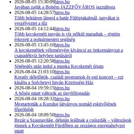
2026-08-05 15:30:09
hiros.hu
Javában zajlik a Bohém JAZZFŐVÁROS jazztábora
2026-08-05 14:28:57
hiros.hu
Több hektáron lángol a határ Fülöpjakabnál, tanyákat is
veszélyeztet a tűz
2026-08-05 14:12:44
hiros.hu
Több kecskeméti tanyán is víz nélkül maradtak – rögtön
érkezett a polgármesteri segítség
2026-08-05 13:45:10
hiros.hu
A kecskemétiek véleményére kíváncsi az önkormányzat a
csapadékvíz helyben tartásáról
2026-08-05 12:20:58
hiros.hu
Sötétedés után indul a munka Kecskemét útjain
2026-08-04 21:03:10
hiros.hu
Kreatív délelőttök, családi programok és esti koncert – ezt
kínálja a Széchenyi István Közösségi Ház
2026-08-04 19:59:15
hiros.hu
A hőség miatt változik az ügyfélfogadás
2026-08-04 18:28:32
hiros.hu
Megtartották a Kurultaj látványos nomád esküvőjének
főpróbáját
2026-08-04 18:09:50
hiros.hu
Bezár a Szaunavilág, délután leállnak a csúszdák – változások
jönnek a Kecskeméti Fürdőben az országos energiahelyzet
miatt