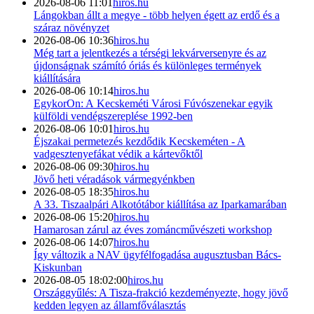
2026-08-06 11:01
hiros.hu
Lángokban állt a megye - több helyen égett az erdő és a
száraz növényzet
2026-08-06 10:36
hiros.hu
Még tart a jelentkezés a térségi lekvárversenyre és az
újdonságnak számító óriás és különleges termények
kiállítására
2026-08-06 10:14
hiros.hu
EgykorOn: A Kecskeméti Városi Fúvószenekar egyik
külföldi vendégszereplése 1992-ben
2026-08-06 10:01
hiros.hu
Éjszakai permetezés kezdődik Kecskeméten - A
vadgesztenyefákat védik a kártevőktől
2026-08-06 09:30
hiros.hu
Jövő heti véradások vármegyénkben
2026-08-05 18:35
hiros.hu
A 33. Tiszaalpári Alkotótábor kiállítása az Iparkamarában
2026-08-06 15:20
hiros.hu
Hamarosan zárul az éves zománcművészeti workshop
2026-08-06 14:07
hiros.hu
Így változik a NAV ügyfélfogadása augusztusban Bács-
Kiskunban
2026-08-05 18:02:00
hiros.hu
Országgyűlés: A Tisza-frakció kezdeményezte, hogy jövő
kedden legyen az államfőválasztás