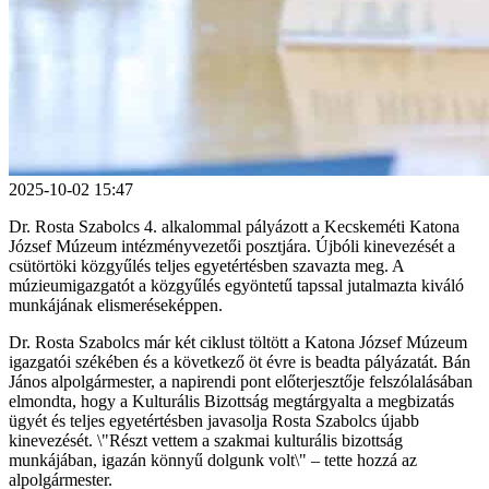
2025-10-02 15:47
Dr. Rosta Szabolcs 4. alkalommal pályázott a Kecskeméti Katona
József Múzeum intézményvezetői posztjára. Újbóli kinevezését a
csütörtöki közgyűlés teljes egyetértésben szavazta meg. A
múzieumigazgatót a közgyűlés egyöntetű tapssal jutalmazta kiváló
munkájának elismeréseképpen.
Dr. Rosta Szabolcs már két ciklust töltött a Katona József Múzeum
igazgatói székében és a következő öt évre is beadta pályázatát. Bán
János alpolgármester, a napirendi pont előterjesztője felszólalásában
elmondta, hogy a Kulturális Bizottság megtárgyalta a megbizatás
ügyét és teljes egyetértésben javasolja Rosta Szabolcs újabb
kinevezését. \"Részt vettem a szakmai kulturális bizottság
munkájában, igazán könnyű dolgunk volt\" – tette hozzá az
alpolgármester.