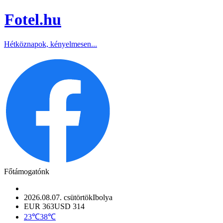
Fotel
.hu
Hétköznapok, kényelmesen...
Főtámogatónk
2026.08.07. csütörtök
Ibolya
EUR 363
USD 314
23℃
38℃