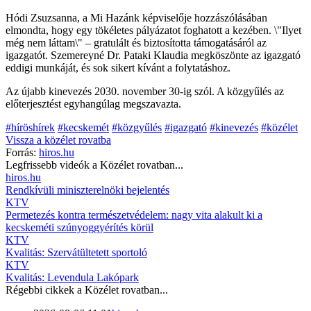
Hódi Zsuzsanna, a Mi Hazánk képviselője hozzászólásában
elmondta, hogy egy tökéletes pályázatot foghatott a kezében. \"Ilyet
még nem láttam\" – gratulált és biztosította támogatásáról az
igazgatót. Szemereyné Dr. Pataki Klaudia megköszönte az igazgató
eddigi munkáját, és sok sikert kívánt a folytatáshoz.
Az újabb kinevezés 2030. november 30-ig szól. A közgyűlés az
előterjesztést egyhangúlag megszavazta.
#híröshírek
#kecskemét
#közgyűlés
#igazgató
#kinevezés
#közélet
Vissza a
közélet
rovatba
Forrás:
hiros.hu
Legfrissebb videók a
Közélet
rovatban...
hiros.hu
Rendkívüli miniszterelnöki bejelentés
KTV
Permetezés kontra természetvédelem: nagy vita alakult ki a
kecskeméti szúnyoggyérítés körül
KTV
Kvalitás: Szervátültetett sportoló
KTV
Kvalitás: Levendula Lakópark
Régebbi cikkek a
Közélet
rovatban...