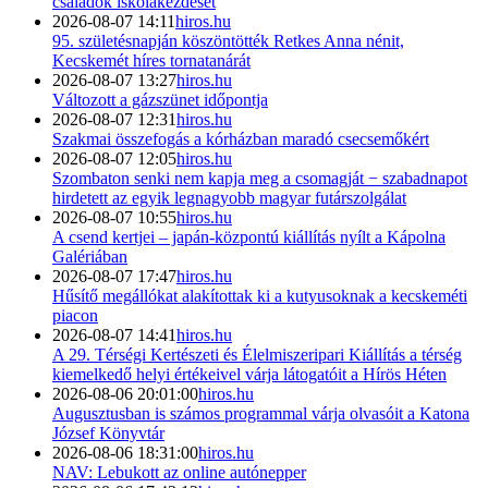
családok iskolakezdését
2026-08-07 14:11
hiros.hu
95. születésnapján köszöntötték Retkes Anna nénit,
Kecskemét híres tornatanárát
2026-08-07 13:27
hiros.hu
Változott a gázszünet időpontja
2026-08-07 12:31
hiros.hu
Szakmai összefogás a kórházban maradó csecsemőkért
2026-08-07 12:05
hiros.hu
Szombaton senki nem kapja meg a csomagját − szabadnapot
hirdetett az egyik legnagyobb magyar futárszolgálat
2026-08-07 10:55
hiros.hu
A csend kertjei – japán-központú kiállítás nyílt a Kápolna
Galériában
2026-08-07 17:47
hiros.hu
Hűsítő megállókat alakítottak ki a kutyusoknak a kecskeméti
piacon
2026-08-07 14:41
hiros.hu
A 29. Térségi Kertészeti és Élelmiszeripari Kiállítás a térség
kiemelkedő helyi értékeivel várja látogatóit a Hírös Héten
2026-08-06 20:01:00
hiros.hu
Augusztusban is számos programmal várja olvasóit a Katona
József Könyvtár
2026-08-06 18:31:00
hiros.hu
NAV: Lebukott az online autónepper