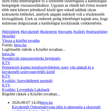
ilyen extra lehetőségekre és a szélesebb összefogásra a kardiológiai
betegségek visszaszorításához. Ugyanis az elmúlt két évben tesztelt
több mint kétezer jelentkező közül igen soknál találtak olyan
koleszterin értékeket, amelyek alapján indokolt volt a részletesebb
kivizsgálásuk. Ezek az emberek pedig lehetőséget kaptak arra, hogy
tudatosan dolgozzanak a kardiológiai kockázataik csökkentésén.
#híröshírek
#kecskemét
#kolestrein
#novartis
#szűrés
#egészségügy
#közélet
Vissza a
közélet
rovatba
Forrás:
hiros.hu
Legfrissebb videók a
Közélet
rovatban...
hiros.hu
Rendkívüli miniszterelnöki bejelentés
KTV
Permetezés kontra természetvédelem: nagy vita alakult ki a
kecskeméti szúnyoggyérítés körül
KTV
Kvalitás: Szervátültetett sportoló
KTV
Kvalitás: Levendula Lakópark
Régebbi cikkek a
Közélet
rovatban...
2026-08-07 14:26
hiros.hu
Kecskemét Önkormányzata idén is támogatja a rászoruló