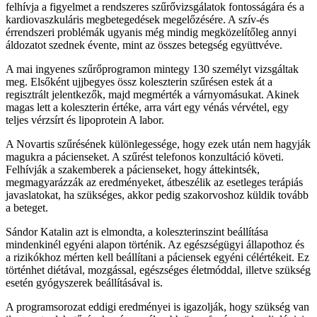
felhívja a figyelmet a rendszeres szűrővizsgálatok fontosságára és a
kardiovaszkuláris megbetegedések megelőzésére. A szív-és
érrendszeri problémák ugyanis még mindig megközelítőleg annyi
áldozatot szednek évente, mint az összes betegség együttvéve.
A mai ingyenes szűrőprogramon mintegy 130 személyt vizsgáltak
meg. Elsőként ujjbegyes össz koleszterin szűrésen estek át a
regisztrált jelentkezők, majd megmérték a várnyomásukat. Akinek
magas lett a koleszterin értéke, arra várt egy vénás vérvétel, egy
teljes vérzsírt és lipoprotein A labor.
A Novartis szűrésének különlegessége, hogy ezek után nem hagyják
magukra a pácienseket. A szűrést telefonos konzultáció követi.
Felhívják a szakemberek a pácienseket, hogy áttekintsék,
megmagyarázzák az eredményeket, átbeszélik az esetleges terápiás
javaslatokat, ha szükséges, akkor pedig szakorvoshoz küldik tovább
a beteget.
Sándor Katalin azt is elmondta, a koleszterinszint beállítása
mindenkinél egyéni alapon történik. Az egészségügyi állapothoz és
a rizikókhoz mérten kell beállítani a páciensek egyéni célértékeit. Ez
történhet diétával, mozgással, egészséges életmóddal, illetve szükség
esetén gyógyszerek beállításával is.
A programsorozat eddigi eredményei is igazolják, hogy szükség van