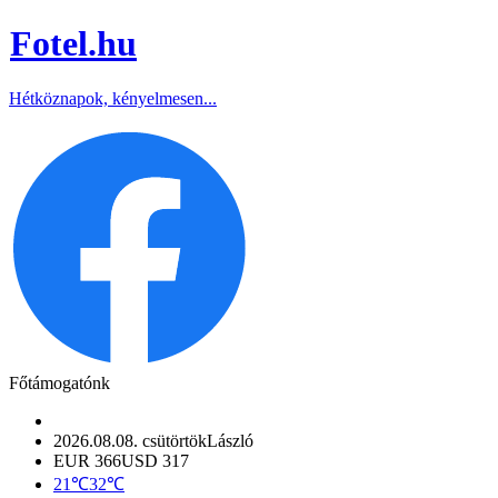
Fotel
.hu
Hétköznapok, kényelmesen...
Főtámogatónk
2026.08.08. csütörtök
László
EUR 366
USD 317
21℃
32℃