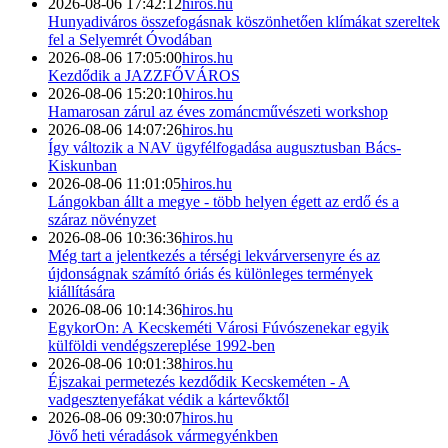
2026-08-06 17:42:12
hiros.hu
Hunyadiváros összefogásnak köszönhetően klímákat szereltek
fel a Selyemrét Óvodában
2026-08-06 17:05:00
hiros.hu
Kezdődik a JAZZFŐVÁROS
2026-08-06 15:20:10
hiros.hu
Hamarosan zárul az éves zománcművészeti workshop
2026-08-06 14:07:26
hiros.hu
Így változik a NAV ügyfélfogadása augusztusban Bács-
Kiskunban
2026-08-06 11:01:05
hiros.hu
Lángokban állt a megye - több helyen égett az erdő és a
száraz növényzet
2026-08-06 10:36:36
hiros.hu
Még tart a jelentkezés a térségi lekvárversenyre és az
újdonságnak számító óriás és különleges termények
kiállítására
2026-08-06 10:14:36
hiros.hu
EgykorOn: A Kecskeméti Városi Fúvószenekar egyik
külföldi vendégszereplése 1992-ben
2026-08-06 10:01:38
hiros.hu
Éjszakai permetezés kezdődik Kecskeméten - A
vadgesztenyefákat védik a kártevőktől
2026-08-06 09:30:07
hiros.hu
Jövő heti véradások vármegyénkben