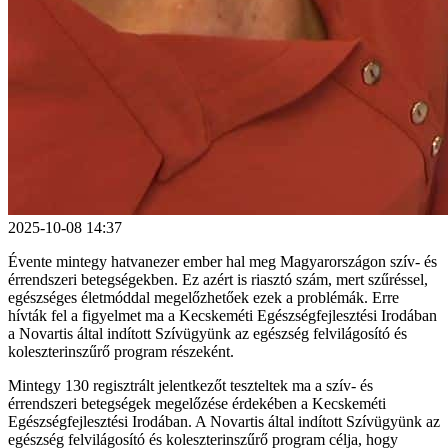
2025-10-08 14:37
Évente mintegy hatvanezer ember hal meg Magyarországon szív- és
érrendszeri betegségekben. Ez azért is riasztó szám, mert szűréssel,
egészséges életmóddal megelőzhetőek ezek a problémák. Erre
hívták fel a figyelmet ma a Kecskeméti Egészségfejlesztési Irodában
a Novartis által indított Szívügyünk az egészség felvilágosító és
koleszterinszűrő program részeként.
Mintegy 130 regisztrált jelentkezőt teszteltek ma a szív- és
érrendszeri betegségek megelőzése érdekében a Kecskeméti
Egészségfejlesztési Irodában. A Novartis által indított Szívügyünk az
egészség felvilágosító és koleszterinszűrő program célja, hogy