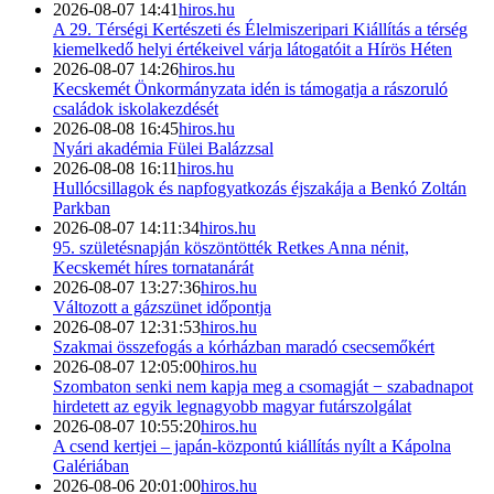
2026-08-07 14:41
hiros.hu
A 29. Térségi Kertészeti és Élelmiszeripari Kiállítás a térség
kiemelkedő helyi értékeivel várja látogatóit a Hírös Héten
2026-08-07 14:26
hiros.hu
Kecskemét Önkormányzata idén is támogatja a rászoruló
családok iskolakezdését
2026-08-08 16:45
hiros.hu
Nyári akadémia Fülei Balázzsal
2026-08-08 16:11
hiros.hu
Hullócsillagok és napfogyatkozás éjszakája a Benkó Zoltán
Parkban
2026-08-07 14:11:34
hiros.hu
95. születésnapján köszöntötték Retkes Anna nénit,
Kecskemét híres tornatanárát
2026-08-07 13:27:36
hiros.hu
Változott a gázszünet időpontja
2026-08-07 12:31:53
hiros.hu
Szakmai összefogás a kórházban maradó csecsemőkért
2026-08-07 12:05:00
hiros.hu
Szombaton senki nem kapja meg a csomagját − szabadnapot
hirdetett az egyik legnagyobb magyar futárszolgálat
2026-08-07 10:55:20
hiros.hu
A csend kertjei – japán-központú kiállítás nyílt a Kápolna
Galériában
2026-08-06 20:01:00
hiros.hu