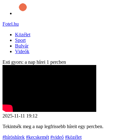
Fotel
.hu
Közélet
Sport
Bulvár
Videók
Esti gyors: a nap hírei 1 percben
2025-11-11 19:12
Tekintsék meg a nap legfrissebb híreit egy percben.
#híröshírek
#kecskemét
#videó
#közélet