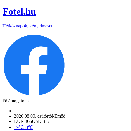
Fotel
.hu
Hétköznapok, kényelmesen...
Főtámogatónk
2026.08.09. csütörtök
Emőd
EUR 366
USD 317
19℃
33℃