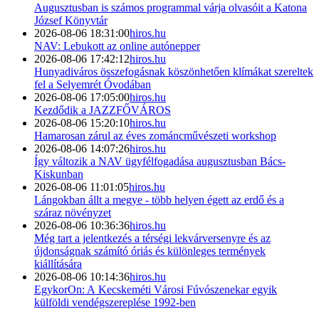
Augusztusban is számos programmal várja olvasóit a Katona
József Könyvtár
2026-08-06 18:31:00
hiros.hu
NAV: Lebukott az online autónepper
2026-08-06 17:42:12
hiros.hu
Hunyadiváros összefogásnak köszönhetően klímákat szereltek
fel a Selyemrét Óvodában
2026-08-06 17:05:00
hiros.hu
Kezdődik a JAZZFŐVÁROS
2026-08-06 15:20:10
hiros.hu
Hamarosan zárul az éves zománcművészeti workshop
2026-08-06 14:07:26
hiros.hu
Így változik a NAV ügyfélfogadása augusztusban Bács-
Kiskunban
2026-08-06 11:01:05
hiros.hu
Lángokban állt a megye - több helyen égett az erdő és a
száraz növényzet
2026-08-06 10:36:36
hiros.hu
Még tart a jelentkezés a térségi lekvárversenyre és az
újdonságnak számító óriás és különleges termények
kiállítására
2026-08-06 10:14:36
hiros.hu
EgykorOn: A Kecskeméti Városi Fúvószenekar egyik
külföldi vendégszereplése 1992-ben