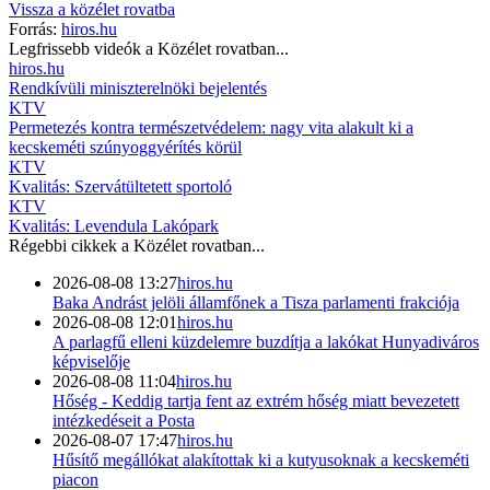
Vissza a
közélet
rovatba
Forrás:
hiros.hu
Legfrissebb videók a
Közélet
rovatban...
hiros.hu
Rendkívüli miniszterelnöki bejelentés
KTV
Permetezés kontra természetvédelem: nagy vita alakult ki a
kecskeméti szúnyoggyérítés körül
KTV
Kvalitás: Szervátültetett sportoló
KTV
Kvalitás: Levendula Lakópark
Régebbi cikkek a
Közélet
rovatban...
2026-08-08 13:27
hiros.hu
Baka Andrást jelöli államfőnek a Tisza parlamenti frakciója
2026-08-08 12:01
hiros.hu
A parlagfű elleni küzdelemre buzdítja a lakókat Hunyadiváros
képviselője
2026-08-08 11:04
hiros.hu
Hőség - Keddig tartja fent az extrém hőség miatt bevezetett
intézkedéseit a Posta
2026-08-07 17:47
hiros.hu
Hűsítő megállókat alakítottak ki a kutyusoknak a kecskeméti
piacon