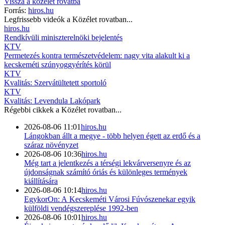
Vissza a
közélet
rovatba
Forrás:
hiros.hu
Legfrissebb videók a
Közélet
rovatban...
hiros.hu
Rendkívüli miniszterelnöki bejelentés
KTV
Permetezés kontra természetvédelem: nagy vita alakult ki a
kecskeméti szúnyoggyérítés körül
KTV
Kvalitás: Szervátültetett sportoló
KTV
Kvalitás: Levendula Lakópark
Régebbi cikkek a
Közélet
rovatban...
2026-08-06 11:01
hiros.hu
Lángokban állt a megye - több helyen égett az erdő és a
száraz növényzet
2026-08-06 10:36
hiros.hu
Még tart a jelentkezés a térségi lekvárversenyre és az
újdonságnak számító óriás és különleges termények
kiállítására
2026-08-06 10:14
hiros.hu
EgykorOn: A Kecskeméti Városi Fúvószenekar egyik
külföldi vendégszereplése 1992-ben
2026-08-06 10:01
hiros.hu