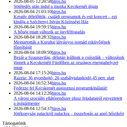
2026-08-05 12:20:58
hiros.hu
Sötétedés után indul a munka Kecskemét útjain
2026-08-04 21:03:10
hiros.hu
Kreatív délelőttök, családi programok és esti koncert – ezt
kínálja a Széchenyi István Közösségi Ház
2026-08-04 19:59:15
hiros.hu
A hőség miatt változik az ügyfélfogadás
2026-08-04 18:28:32
hiros.hu
Megtartották a Kurultaj látványos nomád esküvőjének
főpróbáját
2026-08-04 18:09:50
hiros.hu
Bezár a Szaunavilág, délután leállnak a csúszdák – változások
jönnek a Kecskeméti Fürdőben az országos energiahelyzet
miatt
2026-08-04 17:15:26
hiros.hu
Razzia: 36 gyorshajtó, 26 szabálytalankodó 45 perc alatt
2026-08-04 16:52:34
hiros.hu
Fedezze fel Kecskemét augusztusi programkínálatát!
2026-08-04 14:12:26
hiros.hu
A városi szociális ellátórendszer plusz feladatairól egyeztetett
a polgármester
2026-08-04 12:54:37
hiros.hu
Jótékonyság palackról palackra – összefogás az apró hősökért
Támogatóink