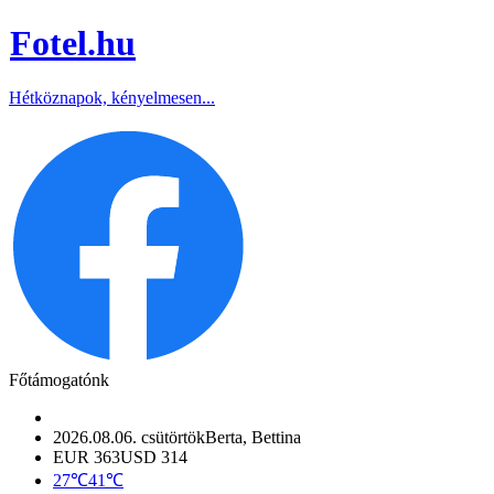
Fotel
.hu
Hétköznapok, kényelmesen...
Főtámogatónk
2026.08.06. csütörtök
Berta, Bettina
EUR 363
USD 314
27℃
41℃