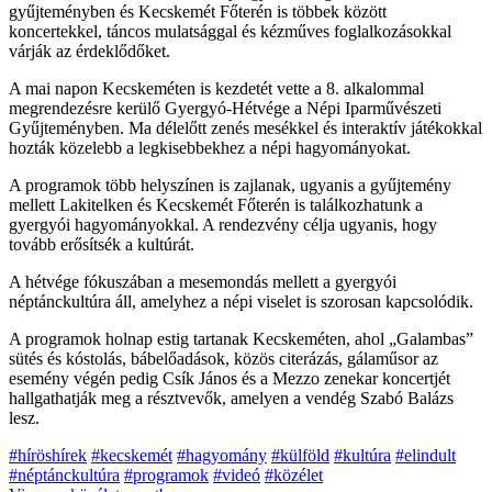
gyűjteményben és Kecskemét Főterén is többek között
koncertekkel, táncos mulatsággal és kézműves foglalkozásokkal
várják az érdeklődőket.
A mai napon Kecskeméten is kezdetét vette a 8. alkalommal
megrendezésre kerülő Gyergyó-Hétvége a Népi Iparművészeti
Gyűjteményben. Ma délelőtt zenés mesékkel és interaktív játékokkal
hozták közelebb a legkisebbekhez a népi hagyományokat.
A programok több helyszínen is zajlanak, ugyanis a gyűjtemény
mellett Lakitelken és Kecskemét Főterén is találkozhatunk a
gyergyói hagyományokkal. A rendezvény célja ugyanis, hogy
tovább erősítsék a kultúrát.
A hétvége fókuszában a mesemondás mellett a gyergyói
néptánckultúra áll, amelyhez a népi viselet is szorosan kapcsolódik.
A programok holnap estig tartanak Kecskeméten, ahol „Galambas”
sütés és kóstolás, bábelőadások, közös citerázás, gálaműsor az
esemény végén pedig Csík János és a Mezzo zenekar koncertjét
hallgathatják meg a résztvevők, amelyen a vendég Szabó Balázs
lesz.
#híröshírek
#kecskemét
#hagyomány
#külföld
#kultúra
#elindult
#néptánckultúra
#programok
#videó
#közélet