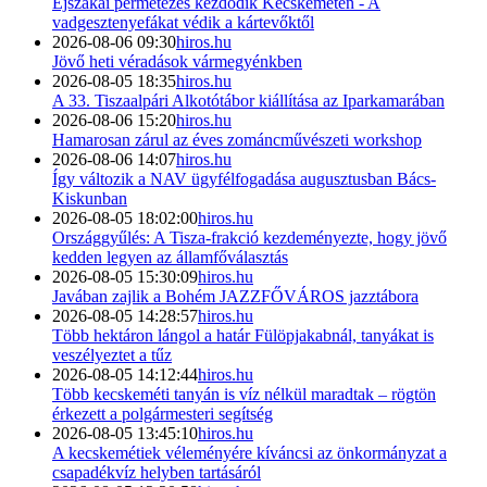
Éjszakai permetezés kezdődik Kecskeméten - A
vadgesztenyefákat védik a kártevőktől
2026-08-06 09:30
hiros.hu
Jövő heti véradások vármegyénkben
2026-08-05 18:35
hiros.hu
A 33. Tiszaalpári Alkotótábor kiállítása az Iparkamarában
2026-08-06 15:20
hiros.hu
Hamarosan zárul az éves zománcművészeti workshop
2026-08-06 14:07
hiros.hu
Így változik a NAV ügyfélfogadása augusztusban Bács-
Kiskunban
2026-08-05 18:02:00
hiros.hu
Országgyűlés: A Tisza-frakció kezdeményezte, hogy jövő
kedden legyen az államfőválasztás
2026-08-05 15:30:09
hiros.hu
Javában zajlik a Bohém JAZZFŐVÁROS jazztábora
2026-08-05 14:28:57
hiros.hu
Több hektáron lángol a határ Fülöpjakabnál, tanyákat is
veszélyeztet a tűz
2026-08-05 14:12:44
hiros.hu
Több kecskeméti tanyán is víz nélkül maradtak – rögtön
érkezett a polgármesteri segítség
2026-08-05 13:45:10
hiros.hu
A kecskemétiek véleményére kíváncsi az önkormányzat a
csapadékvíz helyben tartásáról