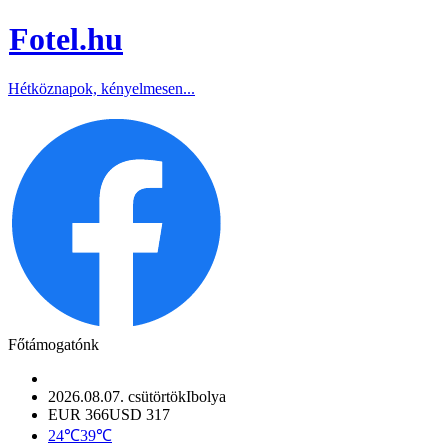
Fotel
.hu
Hétköznapok, kényelmesen...
Főtámogatónk
2026.08.07. csütörtök
Ibolya
EUR 366
USD 317
24℃
39℃