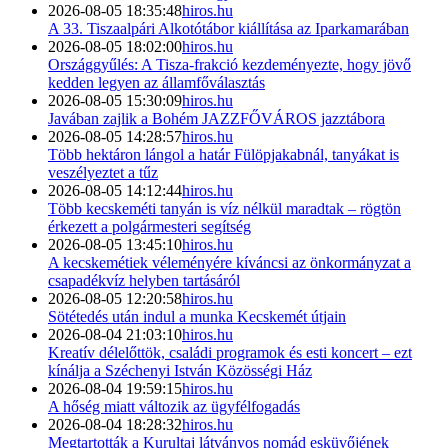
2026-08-05 18:35:48
hiros.hu
A 33. Tiszaalpári Alkotótábor kiállítása az Iparkamarában
2026-08-05 18:02:00
hiros.hu
Országgyűlés: A Tisza-frakció kezdeményezte, hogy jövő
kedden legyen az államfőválasztás
2026-08-05 15:30:09
hiros.hu
Javában zajlik a Bohém JAZZFŐVÁROS jazztábora
2026-08-05 14:28:57
hiros.hu
Több hektáron lángol a határ Fülöpjakabnál, tanyákat is
veszélyeztet a tűz
2026-08-05 14:12:44
hiros.hu
Több kecskeméti tanyán is víz nélkül maradtak – rögtön
érkezett a polgármesteri segítség
2026-08-05 13:45:10
hiros.hu
A kecskemétiek véleményére kíváncsi az önkormányzat a
csapadékvíz helyben tartásáról
2026-08-05 12:20:58
hiros.hu
Sötétedés után indul a munka Kecskemét útjain
2026-08-04 21:03:10
hiros.hu
Kreatív délelőttök, családi programok és esti koncert – ezt
kínálja a Széchenyi István Közösségi Ház
2026-08-04 19:59:15
hiros.hu
A hőség miatt változik az ügyfélfogadás
2026-08-04 18:28:32
hiros.hu
Megtartották a Kurultaj látványos nomád esküvőjének