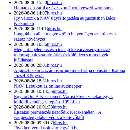
2026-08-06 15:20
hiros.hu
Hamarosan zárul az éves zománcművészeti workshop
2026-08-06 14:07
hiros.hu
Így változik a NAV ügyfélfogadása augusztusban Bács-
Kiskunban
2026-08-06 11:01
hiros.hu
Lángokban állt a megye - több helyen égett az erdő és a
száraz növényzet
2026-08-06 10:36
hiros.hu
Még tart a jelentkezés a térségi lekvárversenyre és az
újdonságnak számító óriás és különleges termények
kiállítására
2026-08-06 20:01
hiros.hu
Augusztusban is számos programmal várja olvasóit a Katona
József Könyvtár
2026-08-06 18:31
hiros.hu
NAV: Lebukott az online autónepper
2026-08-06 10:14:36
hiros.hu
EgykorOn: A Kecskeméti Városi Fúvószenekar egyik
külföldi vendégszereplése 1992-ben
2026-08-06 10:01:38
hiros.hu
Éjszakai permetezés kezdődik Kecskeméten - A
vadgesztenyefákat védik a kártevőktől
2026-08-06 09:30:07
hiros.hu
Jövő heti véradások vármegyénkben