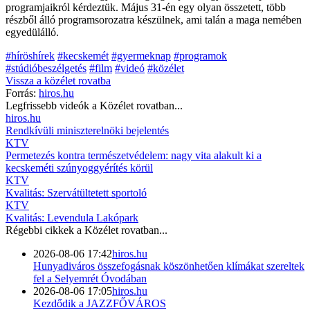
programjaikról kérdeztük. Május 31-én egy olyan összetett, több
részből álló programsorozatra készülnek, ami talán a maga nemében
egyedülálló.
#híröshírek
#kecskemét
#gyermeknap
#programok
#stúdióbeszélgetés
#film
#videó
#közélet
Vissza a
közélet
rovatba
Forrás:
hiros.hu
Legfrissebb videók a
Közélet
rovatban...
hiros.hu
Rendkívüli miniszterelnöki bejelentés
KTV
Permetezés kontra természetvédelem: nagy vita alakult ki a
kecskeméti szúnyoggyérítés körül
KTV
Kvalitás: Szervátültetett sportoló
KTV
Kvalitás: Levendula Lakópark
Régebbi cikkek a
Közélet
rovatban...
2026-08-06 17:42
hiros.hu
Hunyadiváros összefogásnak köszönhetően klímákat szereltek
fel a Selyemrét Óvodában
2026-08-06 17:05
hiros.hu
Kezdődik a JAZZFŐVÁROS