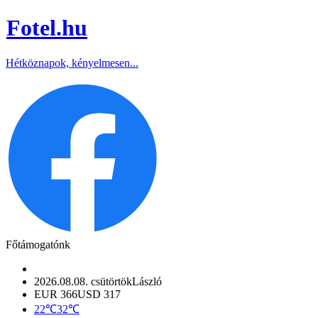
Fotel
.hu
Hétköznapok, kényelmesen...
Főtámogatónk
2026.08.08. csütörtök
László
EUR 366
USD 317
22℃
32℃