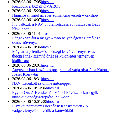
2026-08-06 17:05
hiros.hu
Kezdődik a JAZZFŐVÁROS
2026-08-06 15:20
hiros.hu
Hamarosan zárul az éves zománcművészeti workshop
2026-08-06 14:07
hiros.hu
Így változik a NAV ügyfélfogadása augusztusban Bács-
Kiskunban
2026-08-06 11:01
hiros.hu
Lángokban állt a megye - több helyen égett az erdő és a
száraz növényzet
2026-08-06 10:36
hiros.hu
Még tart a jelentkezés a térségi lekvárversenyre és az
újdonságnak számító óriás és különleges termények
kiállítására
2026-08-06 20:01
hiros.hu
Augusztusban is számos programmal várja olvasóit a Katona
József Könyvtár
2026-08-06 18:31
hiros.hu
NAV: Lebukott az online autónepper
2026-08-06 10:14:36
hiros.hu
EgykorOn: A Kecskeméti Városi Fúvószenekar egyik
külföldi vendégszereplése 1992-ben
2026-08-06 10:01:38
hiros.hu
Éjszakai permetezés kezdődik Kecskeméten - A
vadgesztenyefákat védik a kártevőktől