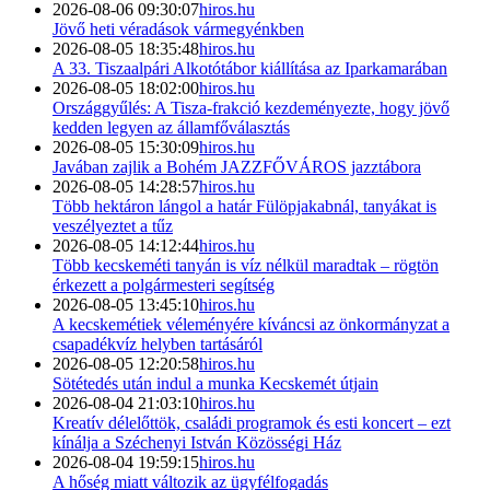
2026-08-06 09:30:07
hiros.hu
Jövő heti véradások vármegyénkben
2026-08-05 18:35:48
hiros.hu
A 33. Tiszaalpári Alkotótábor kiállítása az Iparkamarában
2026-08-05 18:02:00
hiros.hu
Országgyűlés: A Tisza-frakció kezdeményezte, hogy jövő
kedden legyen az államfőválasztás
2026-08-05 15:30:09
hiros.hu
Javában zajlik a Bohém JAZZFŐVÁROS jazztábora
2026-08-05 14:28:57
hiros.hu
Több hektáron lángol a határ Fülöpjakabnál, tanyákat is
veszélyeztet a tűz
2026-08-05 14:12:44
hiros.hu
Több kecskeméti tanyán is víz nélkül maradtak – rögtön
érkezett a polgármesteri segítség
2026-08-05 13:45:10
hiros.hu
A kecskemétiek véleményére kíváncsi az önkormányzat a
csapadékvíz helyben tartásáról
2026-08-05 12:20:58
hiros.hu
Sötétedés után indul a munka Kecskemét útjain
2026-08-04 21:03:10
hiros.hu
Kreatív délelőttök, családi programok és esti koncert – ezt
kínálja a Széchenyi István Közösségi Ház
2026-08-04 19:59:15
hiros.hu
A hőség miatt változik az ügyfélfogadás