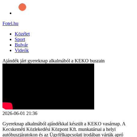
Fotel
.hu
Közélet
Sport
Bulvár
Videók
Ajándék járt gyereknap alkalmából a KEKO buszain
2026-06-01 21:36
Gyereknap alkalmából ajándékkal készült a KEKO vasárnap. A
Kecskeméti Közlekedési Központ Kft. munkatársai a helyi
autóbuszjáratokon és az Ügyfélkapcsolati irodában várták apró