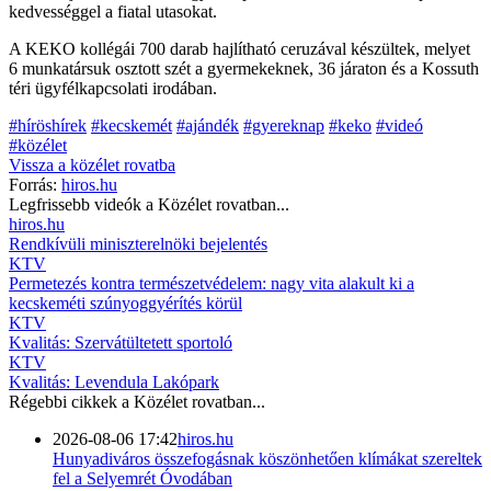
kedvességgel a fiatal utasokat.
A KEKO kollégái 700 darab hajlítható ceruzával készültek, melyet
6 munkatársuk osztott szét a gyermekeknek, 36 járaton és a Kossuth
téri ügyfélkapcsolati irodában.
#híröshírek
#kecskemét
#ajándék
#gyereknap
#keko
#videó
#közélet
Vissza a
közélet
rovatba
Forrás:
hiros.hu
Legfrissebb videók a
Közélet
rovatban...
hiros.hu
Rendkívüli miniszterelnöki bejelentés
KTV
Permetezés kontra természetvédelem: nagy vita alakult ki a
kecskeméti szúnyoggyérítés körül
KTV
Kvalitás: Szervátültetett sportoló
KTV
Kvalitás: Levendula Lakópark
Régebbi cikkek a
Közélet
rovatban...
2026-08-06 17:42
hiros.hu
Hunyadiváros összefogásnak köszönhetően klímákat szereltek
fel a Selyemrét Óvodában