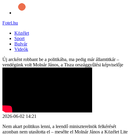
Fotel
.hu
Közélet
Sport
Bulvár
Videók
Új arcként robbant be a politikába, ma pedig már államtitkár –
vendégünk volt Molnár János, a Tisza országgyűlési képviselője
2026-06-02 14:21
Nem akart politikus lenni, a leendő miniszterelnök felkérését
azonban nem utasította el – mesélte el Molnár János a Közélet Lite