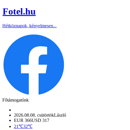
Fotel
.hu
Hétköznapok, kényelmesen...
Főtámogatónk
2026.08.08. csütörtök
László
EUR 366
USD 317
21℃
32℃