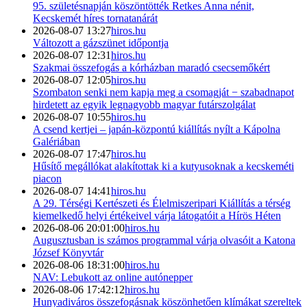
95. születésnapján köszöntötték Retkes Anna nénit,
Kecskemét híres tornatanárát
2026-08-07 13:27
hiros.hu
Változott a gázszünet időpontja
2026-08-07 12:31
hiros.hu
Szakmai összefogás a kórházban maradó csecsemőkért
2026-08-07 12:05
hiros.hu
Szombaton senki nem kapja meg a csomagját − szabadnapot
hirdetett az egyik legnagyobb magyar futárszolgálat
2026-08-07 10:55
hiros.hu
A csend kertjei – japán-központú kiállítás nyílt a Kápolna
Galériában
2026-08-07 17:47
hiros.hu
Hűsítő megállókat alakítottak ki a kutyusoknak a kecskeméti
piacon
2026-08-07 14:41
hiros.hu
A 29. Térségi Kertészeti és Élelmiszeripari Kiállítás a térség
kiemelkedő helyi értékeivel várja látogatóit a Hírös Héten
2026-08-06 20:01:00
hiros.hu
Augusztusban is számos programmal várja olvasóit a Katona
József Könyvtár
2026-08-06 18:31:00
hiros.hu
NAV: Lebukott az online autónepper
2026-08-06 17:42:12
hiros.hu
Hunyadiváros összefogásnak köszönhetően klímákat szereltek