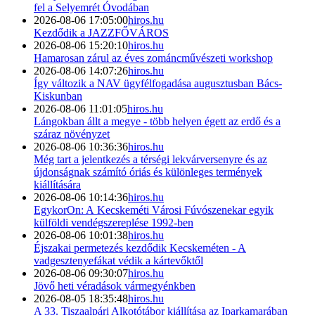
fel a Selyemrét Óvodában
2026-08-06 17:05:00
hiros.hu
Kezdődik a JAZZFŐVÁROS
2026-08-06 15:20:10
hiros.hu
Hamarosan zárul az éves zománcművészeti workshop
2026-08-06 14:07:26
hiros.hu
Így változik a NAV ügyfélfogadása augusztusban Bács-
Kiskunban
2026-08-06 11:01:05
hiros.hu
Lángokban állt a megye - több helyen égett az erdő és a
száraz növényzet
2026-08-06 10:36:36
hiros.hu
Még tart a jelentkezés a térségi lekvárversenyre és az
újdonságnak számító óriás és különleges termények
kiállítására
2026-08-06 10:14:36
hiros.hu
EgykorOn: A Kecskeméti Városi Fúvószenekar egyik
külföldi vendégszereplése 1992-ben
2026-08-06 10:01:38
hiros.hu
Éjszakai permetezés kezdődik Kecskeméten - A
vadgesztenyefákat védik a kártevőktől
2026-08-06 09:30:07
hiros.hu
Jövő heti véradások vármegyénkben
2026-08-05 18:35:48
hiros.hu
A 33. Tiszaalpári Alkotótábor kiállítása az Iparkamarában