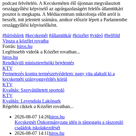
podcast felvételén. A Kecskeméten élő újonnan megválasztott
országgyűlési képviselő az agrárgazdaságért felelős államtitkári
posztot is megkapta. A Médiacentrum mikrofonja előtt arról is
beszélt, mit jelentett számára, amikor először lépett a Parlamentbe
országgyűlési képviselőként.
#híröshírek
#kecskemét
#államtitkár
#közélet
#videó
#belföld
Vissza a
közélet
rovatba
Forrás:
hiros.hu
Legfrissebb videók a
Közélet
rovatban...
hiros.hu
Rendkívüli miniszterelnöki bejelentés
KTV
Permetezés kontra természetvédelem: nagy vita alakult ki a
kecskeméti szúnyoggyérítés körül
KTV
Kvalitás: Szervátültetett sportoló
KTV
Kvalitás: Levendula Lakópark
Régebbi cikkek a
Közélet
rovatban...
2026-08-07 14:26
hiros.hu
Kecskemét Önkormányzata idén is támogatja a rászoruló
családok iskolakezdését
2026-08-07 14:11
hiros.hu