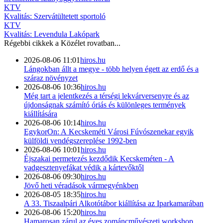
KTV
Kvalitás: Szervátültetett sportoló
KTV
Kvalitás: Levendula Lakópark
Régebbi cikkek a
Közélet
rovatban...
2026-08-06 11:01
hiros.hu
Lángokban állt a megye - több helyen égett az erdő és a
száraz növényzet
2026-08-06 10:36
hiros.hu
Még tart a jelentkezés a térségi lekvárversenyre és az
újdonságnak számító óriás és különleges termények
kiállítására
2026-08-06 10:14
hiros.hu
EgykorOn: A Kecskeméti Városi Fúvószenekar egyik
külföldi vendégszereplése 1992-ben
2026-08-06 10:01
hiros.hu
Éjszakai permetezés kezdődik Kecskeméten - A
vadgesztenyefákat védik a kártevőktől
2026-08-06 09:30
hiros.hu
Jövő heti véradások vármegyénkben
2026-08-05 18:35
hiros.hu
A 33. Tiszaalpári Alkotótábor kiállítása az Iparkamarában
2026-08-06 15:20
hiros.hu
Hamarosan zárul az éves zománcművészeti workshop