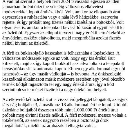
A vádirat szerint a helybéli férfi 2024 tavaszától egészen az idén
januárban történt őrizetbe vételéig változatos elkövetési
módszerekkel lopott áruházakból. Volt, amikor az ellopandó árut
egyszerűen a ruházatába vagy a nála lévő hátizsákba, szatyorba
rejtette, és így próbált meg fizetés nélkül kisétálni a boltokból. Volt
olyan eset is, amikor a telepakolt bevásárló kosárral együtt sétált ki
az üzletből. Egyszer az ellopni tervezett nagy értékű termékekről az
áruvédelmi eszközt eltávolította, majd megpróbálta azokat fizetés
nélkül kivinni az üzletből.
A férfi az önkiszolgáló kasszákat is felhasználta a lopásokhoz. A
változatos módszerek egyike az volt, hogy egy kis értékű árut
kifizetett, majd az így kapott blokkot használva tolta ki a telepakolt
bevásárlókocsit az automata kapun. Ebben egy alkalommal egy női
ismerősét – az ügy másik vádlottját – is bevonta. Az önkiszolgáló
kasszáknál alkalmazott másik módszere esetében egy jóval olcsóbb
termék kódját ragasztotta fel egy nagy értékű árura, így a kód
szerinti olcsó terméket fizette ki a nagy értékű áru helyett.
Az elkövető két üzletláncot is visszatérő jelleggel látogatott, az egyik
társaság boltjaiba 3, a másikhoz 18 alkalommal tért be lopni. Utóbbi
üzletlánc boltjaiból összesen több mint 1.000.000 Ft értékű árut
próbált meg elvinni fizetés nélkül. A férfi módszerei messze voltak a
tökéletestől, az esetek nagyobb részében a biztonsági őrök
megállították, mielőtt az áruházakat elhagyta volna.