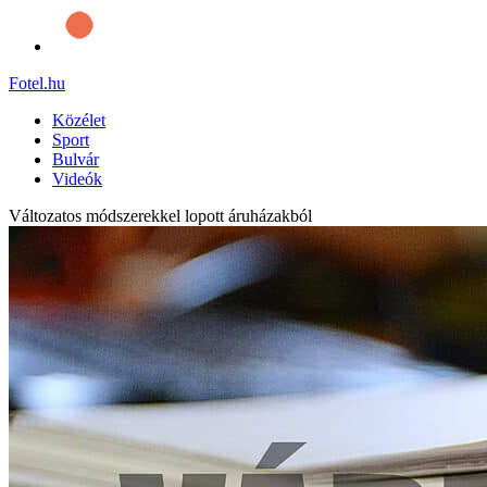
Fotel
.hu
Közélet
Sport
Bulvár
Videók
Változatos módszerekkel lopott áruházakból