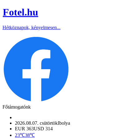
Fotel
.hu
Hétköznapok, kényelmesen...
Főtámogatónk
2026.08.07. csütörtök
Ibolya
EUR 363
USD 314
23℃
38℃