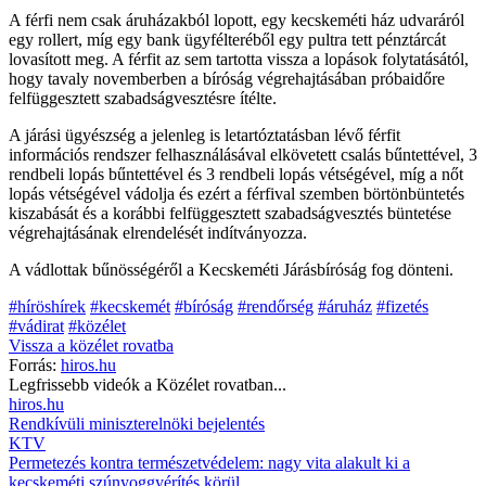
A férfi nem csak áruházakból lopott, egy kecskeméti ház udvaráról
egy rollert, míg egy bank ügyfélteréből egy pultra tett pénztárcát
lovasított meg. A férfit az sem tartotta vissza a lopások folytatásától,
hogy tavaly novemberben a bíróság végrehajtásában próbaidőre
felfüggesztett szabadságvesztésre ítélte.
A járási ügyészség a jelenleg is letartóztatásban lévő férfit
információs rendszer felhasználásával elkövetett csalás bűntettével, 3
rendbeli lopás bűntettével és 3 rendbeli lopás vétségével, míg a nőt
lopás vétségével vádolja és ezért a férfival szemben börtönbüntetés
kiszabását és a korábbi felfüggesztett szabadságvesztés büntetése
végrehajtásának elrendelését indítványozza.
A vádlottak bűnösségéről a Kecskeméti Járásbíróság fog dönteni.
#híröshírek
#kecskemét
#bíróság
#rendőrség
#áruház
#fizetés
#vádirat
#közélet
Vissza a
közélet
rovatba
Forrás:
hiros.hu
Legfrissebb videók a
Közélet
rovatban...
hiros.hu
Rendkívüli miniszterelnöki bejelentés
KTV
Permetezés kontra természetvédelem: nagy vita alakult ki a
kecskeméti szúnyoggyérítés körül