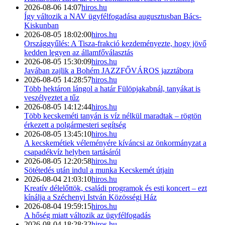
2026-08-06 14:07
hiros.hu
Így változik a NAV ügyfélfogadása augusztusban Bács-
Kiskunban
2026-08-05 18:02:00
hiros.hu
Országgyűlés: A Tisza-frakció kezdeményezte, hogy jövő
kedden legyen az államfőválasztás
2026-08-05 15:30:09
hiros.hu
Javában zajlik a Bohém JAZZFŐVÁROS jazztábora
2026-08-05 14:28:57
hiros.hu
Több hektáron lángol a határ Fülöpjakabnál, tanyákat is
veszélyeztet a tűz
2026-08-05 14:12:44
hiros.hu
Több kecskeméti tanyán is víz nélkül maradtak – rögtön
érkezett a polgármesteri segítség
2026-08-05 13:45:10
hiros.hu
A kecskemétiek véleményére kíváncsi az önkormányzat a
csapadékvíz helyben tartásáról
2026-08-05 12:20:58
hiros.hu
Sötétedés után indul a munka Kecskemét útjain
2026-08-04 21:03:10
hiros.hu
Kreatív délelőttök, családi programok és esti koncert – ezt
kínálja a Széchenyi István Közösségi Ház
2026-08-04 19:59:15
hiros.hu
A hőség miatt változik az ügyfélfogadás
2026-08-04 18:28:32
hiros.hu