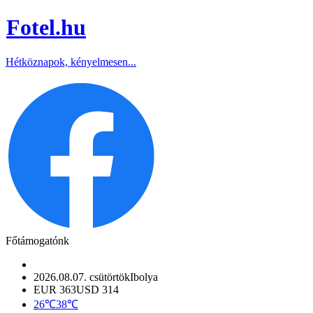
Fotel
.hu
Hétköznapok, kényelmesen...
Főtámogatónk
2026.08.07. csütörtök
Ibolya
EUR 363
USD 314
26℃
38℃