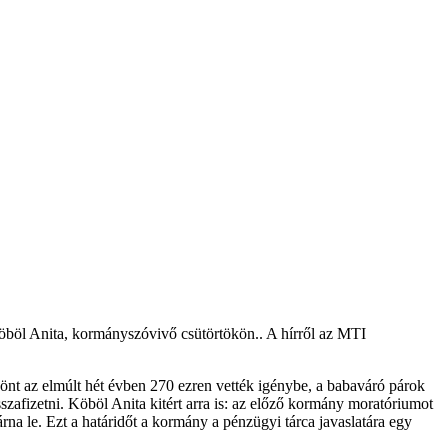
Köböl Anita, kormányszóvivő csütörtökön.. A hírről az MTI
csönt az elmúlt hét évben 270 ezren vették igénybe, a babaváró párok
sszafizetni. Köböl Anita kitért arra is: az előző kormány moratóriumot
rna le. Ezt a határidőt a kormány a pénzügyi tárca javaslatára egy