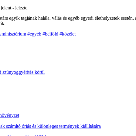
elent - jelezte.
zastárs egyik tagjának halála, válás és egyéb egyedi élethelyzetek esetén,
ák.
yminisztérium
#egyéb
#belföld
#közélet
i szúnyoggyérítés körül
 növényzet
nak számító óriás és különleges termények kiállítására