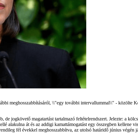
ábbi meghosszabbításáról, \\"egy további intervallummal\\" - közölte 
, de jogkövető magatartást tartalmazó feltételrendszert. Jelezte: a köl
tellé alakulna át és az addigi kamattámogatást egy összegben kellene vi
rendileg fél évekkel meghosszabbítva, az utolsó határidő június végén já