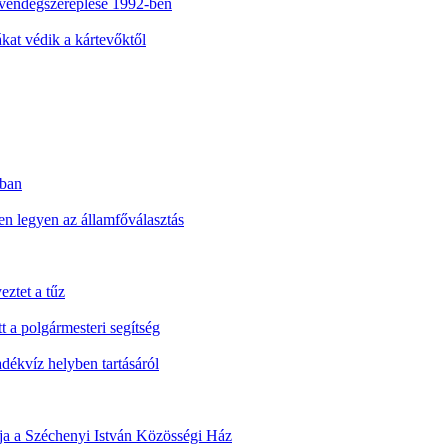
vendégszereplése 1992-ben
at védik a kártevőktől
nban
n legyen az államfőválasztás
eztet a tűz
t a polgármesteri segítség
ékvíz helyben tartásáról
álja a Széchenyi István Közösségi Ház