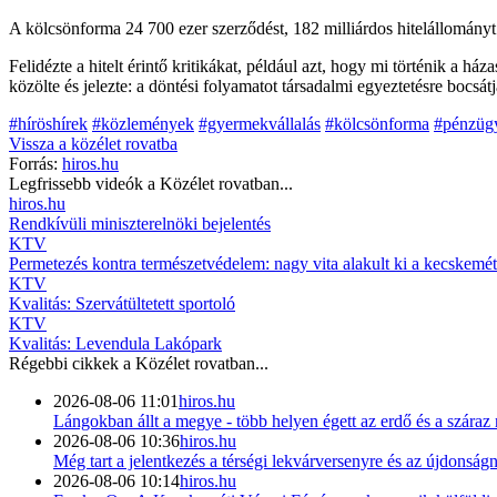
A kölcsönforma 24 700 ezer szerződést, 182 milliárdos hitelállományt j
Felidézte a hitelt érintő kritikákat, például azt, hogy mi történik a há
közölte és jelezte: a döntési folyamatot társadalmi egyeztetésre bocsátj
#híröshírek
#közlemények
#gyermekvállalás
#kölcsönforma
#pénzüg
Vissza a
közélet
rovatba
Forrás:
hiros.hu
Legfrissebb videók a
Közélet
rovatban...
hiros.hu
Rendkívüli miniszterelnöki bejelentés
KTV
Permetezés kontra természetvédelem: nagy vita alakult ki a kecskemét
KTV
Kvalitás: Szervátültetett sportoló
KTV
Kvalitás: Levendula Lakópark
Régebbi cikkek a
Közélet
rovatban...
2026-08-06 11:01
hiros.hu
Lángokban állt a megye - több helyen égett az erdő és a száraz
2026-08-06 10:36
hiros.hu
Még tart a jelentkezés a térségi lekvárversenyre és az újdonság
2026-08-06 10:14
hiros.hu