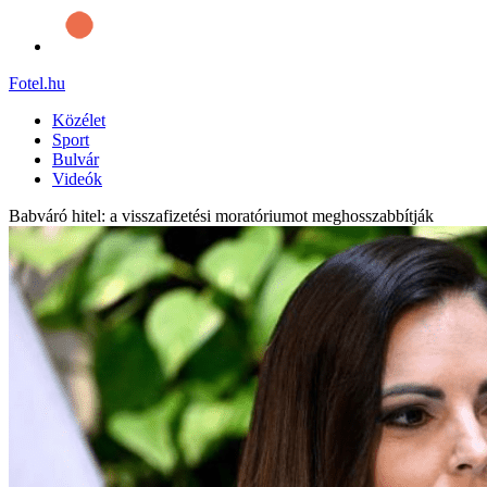
Fotel
.hu
Közélet
Sport
Bulvár
Videók
Babváró hitel: a visszafizetési moratóriumot meghosszabbítják