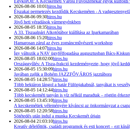
EgykorOn: A Kecskeméti Városi Fúvószenekar egyik külföldi 
2026-08-06 10:01
hiros.hu
Éjszakai permetezés kezdődik Kecskeméten - A vadgesztenyefák
2026-08-06 09:30
hiros.hu
Jövő heti véradások vármegyénkben
2026-08-05 18:35
hiros.hu
A 33. Tiszaalpári Alkotótábor kiállítása az Iparkamarában
2026-08-06 15:20
hiros.hu
Hamarosan zárul az éves zománcművészeti workshop
2026-08-06 14:07
hiros.hu
Így változik a NAV ügyfélfogadása augusztusban Bács-Kisku
2026-08-05 18:02:00
hiros.hu
Országgyűlés: A Tisza-frakció kezdeményezte, hogy jövő kedde
2026-08-05 15:30:09
hiros.hu
Javában zajlik a Bohém JAZZFŐVÁROS jazztábora
2026-08-05 14:28:57
hiros.hu
Több hektáron lángol a határ Fülöpjakabnál, tanyákat is veszély
2026-08-05 14:12:44
hiros.hu
Több kecskeméti tanyán is víz nélkül maradtak – rögtön érkezet
2026-08-05 13:45:10
hiros.hu
A kecskemétiek véleményére kíváncsi az önkormányzat a csapad
2026-08-05 12:20:58
hiros.hu
Sötétedés után indul a munka Kecskemét útjain
2026-08-04 21:03:10
hiros.hu
Kreatív délelőttök, családi programok és esti koncert – ezt kín