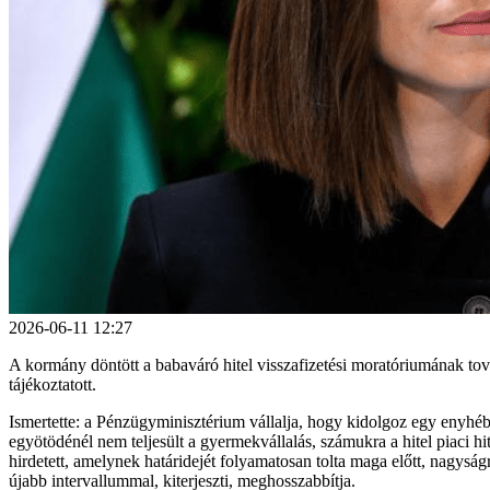
2026-06-11 12:27
A kormány döntött a babaváró hitel visszafizetési moratóriumának tov
tájékoztatott.
Ismertette: a Pénzügyminisztérium vállalja, hogy kidolgoz egy enyhébb
egyötödénél nem teljesült a gyermekvállalás, számukra a hitel piaci hi
hirdetett, amelynek határidejét folyamatosan tolta maga előtt, nagyság
újabb intervallummal, kiterjeszti, meghosszabbítja.