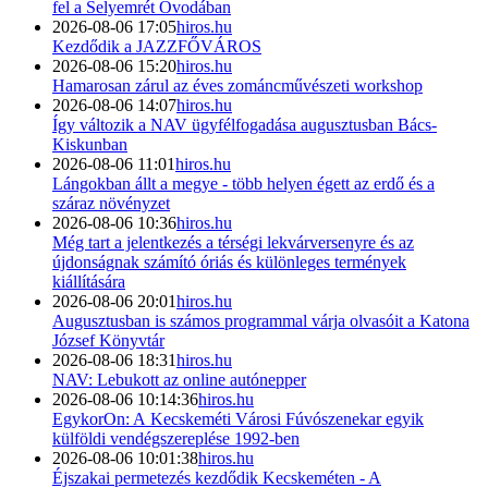
fel a Selyemrét Óvodában
2026-08-06 17:05
hiros.hu
Kezdődik a JAZZFŐVÁROS
2026-08-06 15:20
hiros.hu
Hamarosan zárul az éves zománcművészeti workshop
2026-08-06 14:07
hiros.hu
Így változik a NAV ügyfélfogadása augusztusban Bács-
Kiskunban
2026-08-06 11:01
hiros.hu
Lángokban állt a megye - több helyen égett az erdő és a
száraz növényzet
2026-08-06 10:36
hiros.hu
Még tart a jelentkezés a térségi lekvárversenyre és az
újdonságnak számító óriás és különleges termények
kiállítására
2026-08-06 20:01
hiros.hu
Augusztusban is számos programmal várja olvasóit a Katona
József Könyvtár
2026-08-06 18:31
hiros.hu
NAV: Lebukott az online autónepper
2026-08-06 10:14:36
hiros.hu
EgykorOn: A Kecskeméti Városi Fúvószenekar egyik
külföldi vendégszereplése 1992-ben
2026-08-06 10:01:38
hiros.hu
Éjszakai permetezés kezdődik Kecskeméten - A