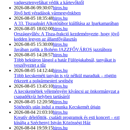
vadgesztenyefákat védik a kártevőktől
2026-08-06 09:30:07
hiros.hu
Jövő heti véradások vármegyénkben
2026-08-05 18:35:48
hiros.hu
A 33. Tiszaalpári Alkotótábor kiállítása az Iparkamarában
2026-08-05 18:02:00
hiros.hu
Országgyűlés: A Tisza-frakció kezdeményezte, hogy jövő
kedden legyen az államfőválasztás
2026-08-05 15:30:09
hiros.hu
Javában zajlik a Bohém JAZZFŐVÁROS jazztábora
2026-08-05 14:28:57
hiros.hu
Több hektáron lángol a határ Fülöpjakabnál, tanyákat is
veszélyeztet a tűz
2026-08-05 14:12:44
hiros.hu
Több kecskeméti tanyán is víz nélkül maradtak – rögtön
érkezett a polgármesteri segítség
2026-08-05 13:45:10
hiros.hu
A kecskemétiek véleményére kíváncsi az önkormányzat a
csapadékvíz helyben tartásáról
2026-08-05 12:20:58
hiros.hu
Sötétedés után indul a munka Kecskemét útjain
2026-08-04 21:03:10
hiros.hu
Kreatív délelőttök, családi programok és esti koncert – ezt
kínálja a Széchenyi István Közösségi Ház
2026-08-04 19:59:15
hiros.hu