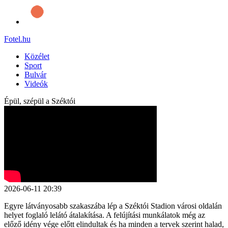
Fotel
.hu
Közélet
Sport
Bulvár
Videók
Épül, szépül a Széktói
2026-06-11 20:39
Egyre látványosabb szakaszába lép a Széktói Stadion városi oldalán
helyet foglaló lelátó átalakítása. A felújítási munkálatok még az
előző idény vége előtt elindultak és ha minden a tervek szerint halad,