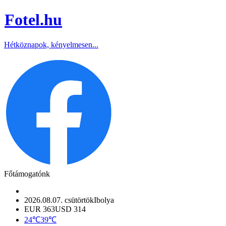
Fotel
.hu
Hétköznapok, kényelmesen...
Főtámogatónk
2026.08.07. csütörtök
Ibolya
EUR 363
USD 314
24℃
39℃