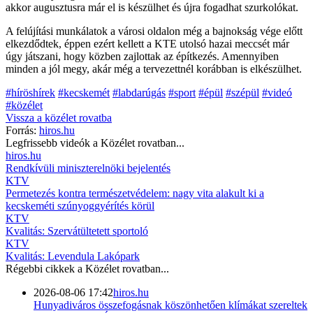
akkor augusztusra már el is készülhet és újra fogadhat szurkolókat.
A felújítási munkálatok a városi oldalon még a bajnokság vége előtt
elkezdődtek, éppen ezért kellett a KTE utolsó hazai meccsét már
úgy játszani, hogy közben zajlottak az építkezés. Amennyiben
minden a jól megy, akár még a tervezettnél korábban is elkészülhet.
#híröshírek
#kecskemét
#labdarúgás
#sport
#épül
#szépül
#videó
#közélet
Vissza a
közélet
rovatba
Forrás:
hiros.hu
Legfrissebb videók a
Közélet
rovatban...
hiros.hu
Rendkívüli miniszterelnöki bejelentés
KTV
Permetezés kontra természetvédelem: nagy vita alakult ki a
kecskeméti szúnyoggyérítés körül
KTV
Kvalitás: Szervátültetett sportoló
KTV
Kvalitás: Levendula Lakópark
Régebbi cikkek a
Közélet
rovatban...
2026-08-06 17:42
hiros.hu
Hunyadiváros összefogásnak köszönhetően klímákat szereltek