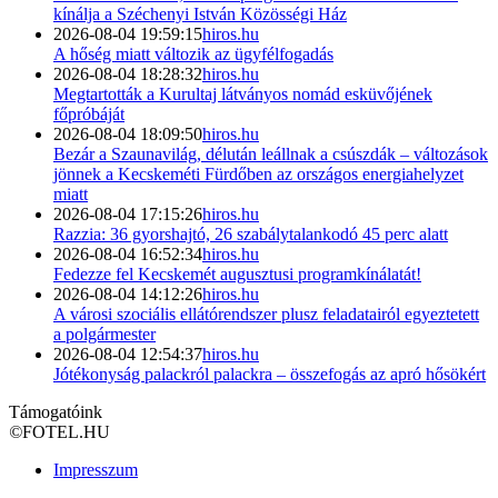
kínálja a Széchenyi István Közösségi Ház
2026-08-04 19:59:15
hiros.hu
A hőség miatt változik az ügyfélfogadás
2026-08-04 18:28:32
hiros.hu
Megtartották a Kurultaj látványos nomád esküvőjének
főpróbáját
2026-08-04 18:09:50
hiros.hu
Bezár a Szaunavilág, délután leállnak a csúszdák – változások
jönnek a Kecskeméti Fürdőben az országos energiahelyzet
miatt
2026-08-04 17:15:26
hiros.hu
Razzia: 36 gyorshajtó, 26 szabálytalankodó 45 perc alatt
2026-08-04 16:52:34
hiros.hu
Fedezze fel Kecskemét augusztusi programkínálatát!
2026-08-04 14:12:26
hiros.hu
A városi szociális ellátórendszer plusz feladatairól egyeztetett
a polgármester
2026-08-04 12:54:37
hiros.hu
Jótékonyság palackról palackra – összefogás az apró hősökért
Támogatóink
©
FOTEL.HU
Impresszum