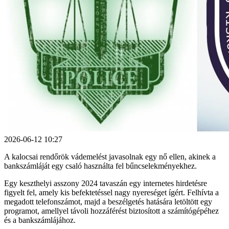
2026-06-12 10:27
A kalocsai rendőrök vádemelést javasolnak egy nő ellen, akinek a
bankszámláját egy csaló használta fel bűncselekményekhez.
Egy keszthelyi asszony 2024 tavaszán egy internetes hirdetésre
figyelt fel, amely kis befektetéssel nagy nyereséget ígért. Felhívta a
megadott telefonszámot, majd a beszélgetés hatására letöltött egy
programot, amellyel távoli hozzáférést biztosított a számítógépéhez
és a bankszámlájához.