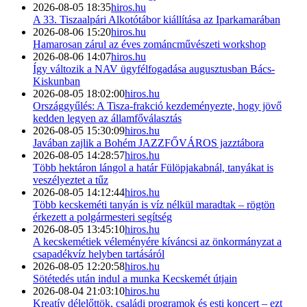
2026-08-05 18:35
hiros.hu
A 33. Tiszaalpári Alkotótábor kiállítása az Iparkamarában
2026-08-06 15:20
hiros.hu
Hamarosan zárul az éves zománcművészeti workshop
2026-08-06 14:07
hiros.hu
Így változik a NAV ügyfélfogadása augusztusban Bács-
Kiskunban
2026-08-05 18:02:00
hiros.hu
Országgyűlés: A Tisza-frakció kezdeményezte, hogy jövő
kedden legyen az államfőválasztás
2026-08-05 15:30:09
hiros.hu
Javában zajlik a Bohém JAZZFŐVÁROS jazztábora
2026-08-05 14:28:57
hiros.hu
Több hektáron lángol a határ Fülöpjakabnál, tanyákat is
veszélyeztet a tűz
2026-08-05 14:12:44
hiros.hu
Több kecskeméti tanyán is víz nélkül maradtak – rögtön
érkezett a polgármesteri segítség
2026-08-05 13:45:10
hiros.hu
A kecskemétiek véleményére kíváncsi az önkormányzat a
csapadékvíz helyben tartásáról
2026-08-05 12:20:58
hiros.hu
Sötétedés után indul a munka Kecskemét útjain
2026-08-04 21:03:10
hiros.hu
Kreatív délelőttök, családi programok és esti koncert – ezt