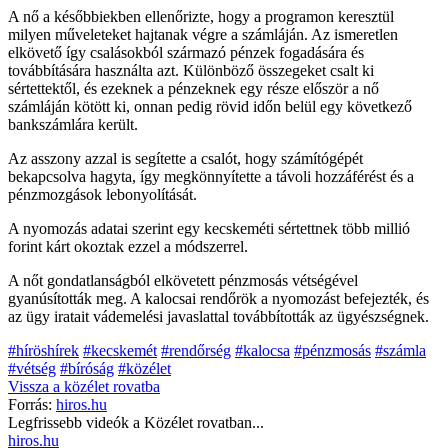
A nő a későbbiekben ellenőrizte, hogy a programon keresztül
milyen műveleteket hajtanak végre a számláján. Az ismeretlen
elkövető így csalásokból származó pénzek fogadására és
továbbítására használta azt. Különböző összegeket csalt ki
sértettektől, és ezeknek a pénzeknek egy része először a nő
számláján kötött ki, onnan pedig rövid időn belül egy következő
bankszámlára került.
Az asszony azzal is segítette a csalót, hogy számítógépét
bekapcsolva hagyta, így megkönnyítette a távoli hozzáférést és a
pénzmozgások lebonyolítását.
A nyomozás adatai szerint egy kecskeméti sértettnek több millió
forint kárt okoztak ezzel a módszerrel.
A nőt gondatlanságból elkövetett pénzmosás vétségével
gyanúsították meg. A kalocsai rendőrök a nyomozást befejezték, és
az ügy iratait vádemelési javaslattal továbbították az ügyészségnek.
#híröshírek
#kecskemét
#rendőrség
#kalocsa
#pénzmosás
#számla
#vétség
#bíróság
#közélet
Vissza a
közélet
rovatba
Forrás:
hiros.hu
Legfrissebb videók a
Közélet
rovatban...
hiros.hu