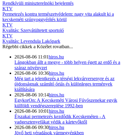
Rendkívüli miniszterelnöki bejelentés
KTV
Permetezés kontra természetvédelem: nagy vita alakult ki a
kecskeméti szúnyoggyérítés körül
KTV
Kvalitás: Szervátültetett sportoló
KTV
Kvalitás: Levendula Lakópark
Régebbi cikkek a
Közélet
rovatban...
2026-08-06 11:01
hiros.hu
Lángokban állt a megye - több helyen égett az erdő és a
száraz növényzet
2026-08-06 10:36
hiros.hu
Még tart a jelentkezés a térségi lekvárversenyre és az
újdonságnak számító óriás és különleges termények
kiállítására
2026-08-06 10:14
hiros.hu
EgykorOn: A Kecskeméti Városi Fúvószenekar egyik
külföldi vendégszereplése 1992-ben
2026-08-06 10:01
hiros.hu
Éjszakai permetezés kezdődik Kecskeméten - A
vadgesztenyefákat védik a kártevőktől
2026-08-06 09:30
hiros.hu
Jövő heti véradások vármegyénkben