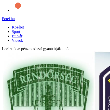
Fotel
.hu
Közélet
Sport
Bulvár
Videók
Lezárt akta: pénzmosással gyanúsítják a nőt