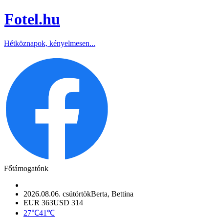
Fotel
.hu
Hétköznapok, kényelmesen...
Főtámogatónk
2026.08.06. csütörtök
Berta, Bettina
EUR 363
USD 314
27℃
41℃