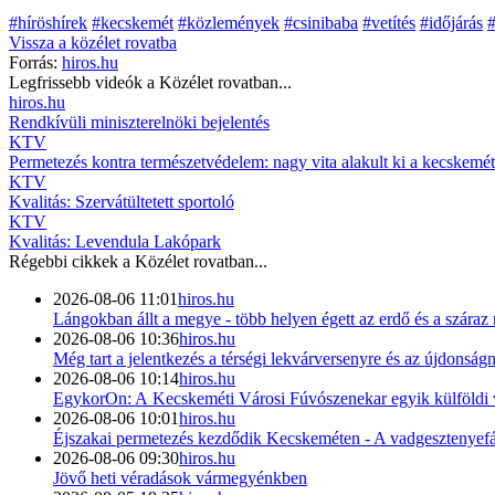
#híröshírek
#kecskemét
#közlemények
#csinibaba
#vetítés
#időjárás
#
Vissza a
közélet
rovatba
Forrás:
hiros.hu
Legfrissebb videók a
Közélet
rovatban...
hiros.hu
Rendkívüli miniszterelnöki bejelentés
KTV
Permetezés kontra természetvédelem: nagy vita alakult ki a kecskemét
KTV
Kvalitás: Szervátültetett sportoló
KTV
Kvalitás: Levendula Lakópark
Régebbi cikkek a
Közélet
rovatban...
2026-08-06 11:01
hiros.hu
Lángokban állt a megye - több helyen égett az erdő és a száraz
2026-08-06 10:36
hiros.hu
Még tart a jelentkezés a térségi lekvárversenyre és az újdonság
2026-08-06 10:14
hiros.hu
EgykorOn: A Kecskeméti Városi Fúvószenekar egyik külföldi 
2026-08-06 10:01
hiros.hu
Éjszakai permetezés kezdődik Kecskeméten - A vadgesztenyefák
2026-08-06 09:30
hiros.hu
Jövő heti véradások vármegyénkben