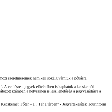
i mozi szerelmeseinek nem kell sokáig várniuk a pótlásra.
n”. A vetítésre a jegyek elővételben is kaphatók a kecskeméti
ozott számban a helyszínen is lesz lehetőség a jegyvásárlásra a
 Kecskemét, Főtér – a „ Tér a térben” • Jegyértékesítés: Tourinform