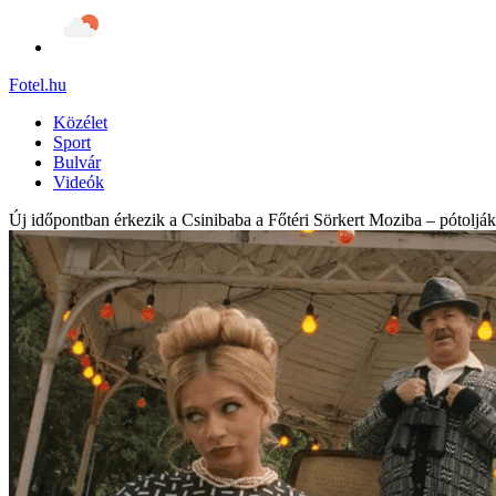
Fotel
.hu
Közélet
Sport
Bulvár
Videók
Új időpontban érkezik a Csinibaba a Főtéri Sörkert Moziba – pótolják 