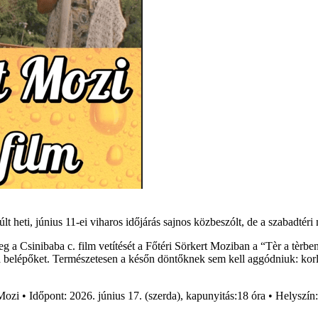
lt heti, június 11-ei viharos időjárás sajnos közbeszólt, de a szabadtér
eg a Csinibaba c. film vetítését a Főtéri Sörkert Moziban a “Tèr a tèrbe
 belépőket. Természetesen a későn döntőknek sem kell aggódniuk: korlát
ozi • Időpont: 2026. június 17. (szerda), kapunyitás:18 óra • Helyszín: