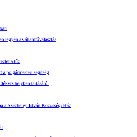
nban
n legyen az államfőválasztás
eztet a tűz
t a polgármesteri segítség
ékvíz helyben tartásáról
álja a Széchenyi István Közösségi Ház
át