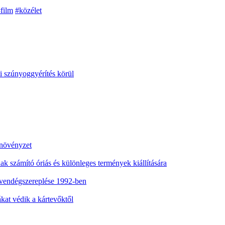
film
#közélet
i szúnyoggyérítés körül
 növényzet
nak számító óriás és különleges termények kiállítására
vendégszereplése 1992-ben
at védik a kártevőktől