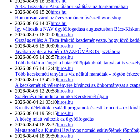
2026-08-05 18:35
hiros.hu
A 33. Tiszaalpári Alkotótábor kiállítása az Iparkamarában
2026-08-06 15:20
hiros.hu
Hamarosan zárul az éves zománcművészeti workshop
2026-08-06 14:07
hiros.hu
Így változik a NAV ügyfélfogadása augusztusban Bács-Kisku
2026-08-05 18:02:00
hiros.hu
Országgyűlés: A Tisza-frakció kezdeményezte, hogy jövő kedde
2026-08-05 15:30:09
hiros.hu
Javában zajlik a Bohém JAZZFŐVÁROS jazztábora
2026-08-05 14:28:57
hiros.hu
Több hektáron lángol a határ Fülöpjakabnál, tanyákat is veszély
2026-08-05 14:12:44
hiros.hu
Több kecskeméti tanyán is víz nélkül maradtak – rögtön érkezet
2026-08-05 13:45:10
hiros.hu
A kecskemétiek véleményére kíváncsi az önkormányzat a csapad
2026-08-05 12:20:58
hiros.hu
Sötétedés után indul a munka Kecskemét útjain
2026-08-04 21:03:10
hiros.hu
Kreatív délelőttök, családi programok és esti koncert – ezt kín
2026-08-04 19:59:15
hiros.hu
A hőség miatt változik az ügyfélfogadás
2026-08-04 18:28:32
hiros.hu
Megtartották a Kurultaj látványos nomád esküvőjének főpróbáj
2026-08-04 18:09:50
hiros.hu