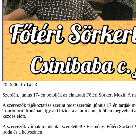
2026-06-15 14:23
Szerdán, június 17- èn pótolják az elmaradt Főtéri Sörkert Mozit! A mú
A szervezők tájékoztatása szerint most szerdán, június 17-én tartjàk m
Tourinform Irodában, így aki biztosra akar menni, időben megveheti a
kezdés előtt.
A szervezők várnak mindenkit szeretettel! • Esemény: Főtéri Sörkert M
iroda és a helyszínen.