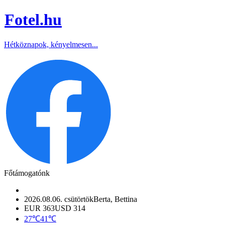
Fotel
.hu
Hétköznapok, kényelmesen...
Főtámogatónk
2026.08.06. csütörtök
Berta, Bettina
EUR 363
USD 314
27℃
41℃