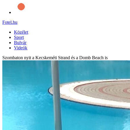
Fotel
.hu
Közélet
Sport
Bulvár
Videók
Szombaton nyit a Kecskeméti Strand és a Domb Beach is