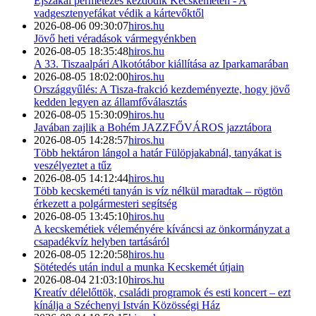
Éjszakai permetezés kezdődik Kecskeméten - A
vadgesztenyefákat védik a kártevőktől
2026-08-06 09:30:07
hiros.hu
Jövő heti véradások vármegyénkben
2026-08-05 18:35:48
hiros.hu
A 33. Tiszaalpári Alkotótábor kiállítása az Iparkamarában
2026-08-05 18:02:00
hiros.hu
Országgyűlés: A Tisza-frakció kezdeményezte, hogy jövő
kedden legyen az államfőválasztás
2026-08-05 15:30:09
hiros.hu
Javában zajlik a Bohém JAZZFŐVÁROS jazztábora
2026-08-05 14:28:57
hiros.hu
Több hektáron lángol a határ Fülöpjakabnál, tanyákat is
veszélyeztet a tűz
2026-08-05 14:12:44
hiros.hu
Több kecskeméti tanyán is víz nélkül maradtak – rögtön
érkezett a polgármesteri segítség
2026-08-05 13:45:10
hiros.hu
A kecskemétiek véleményére kíváncsi az önkormányzat a
csapadékvíz helyben tartásáról
2026-08-05 12:20:58
hiros.hu
Sötétedés után indul a munka Kecskemét útjain
2026-08-04 21:03:10
hiros.hu
Kreatív délelőttök, családi programok és esti koncert – ezt
kínálja a Széchenyi István Közösségi Ház