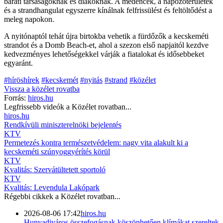
baráti társaságoknak és diákoknak. A medencék, a napozóterületek
és a strandhangulat egyszerre kínálnak felfrissülést és feltöltődést a
meleg napokon.
A nyitónaptól tehát újra birtokba vehetik a fürdőzők a kecskeméti
strandot és a Domb Beach-et, ahol a szezon első napjaitól kezdve
kedvezményes lehetőségekkel várják a fiatalokat és idősebbeket
egyaránt.
#híröshírek
#kecskemét
#nyitás
#strand
#közélet
Vissza a
közélet
rovatba
Forrás:
hiros.hu
Legfrissebb videók a
Közélet
rovatban...
hiros.hu
Rendkívüli miniszterelnöki bejelentés
KTV
Permetezés kontra természetvédelem: nagy vita alakult ki a
kecskeméti szúnyoggyérítés körül
KTV
Kvalitás: Szervátültetett sportoló
KTV
Kvalitás: Levendula Lakópark
Régebbi cikkek a
Közélet
rovatban...
2026-08-06 17:42
hiros.hu
Hunyadiváros összefogásnak köszönhetően klímákat szereltek