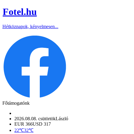
Fotel
.hu
Hétköznapok, kényelmesen...
Főtámogatónk
2026.08.08. csütörtök
László
EUR 366
USD 317
22℃
32℃