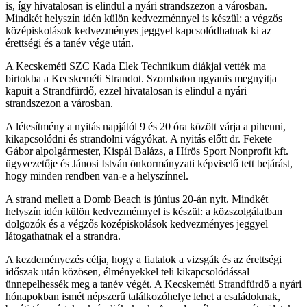
is, így hivatalosan is elindul a nyári strandszezon a városban.
Mindkét helyszín idén külön kedvezménnyel is készül: a végzős
középiskolások kedvezményes jeggyel kapcsolódhatnak ki az
érettségi és a tanév vége után.
A Kecskeméti SZC Kada Elek Technikum diákjai vették ma
birtokba a Kecskeméti Strandot. Szombaton ugyanis megnyitja
kapuit a Strandfürdő, ezzel hivatalosan is elindul a nyári
strandszezon a városban.
A létesítmény a nyitás napjától 9 és 20 óra között várja a pihenni,
kikapcsolódni és strandolni vágyókat. A nyitás előtt dr. Fekete
Gábor alpolgármester, Kispál Balázs, a Hírös Sport Nonprofit kft.
ügyvezetője és Jánosi István önkormányzati képviselő tett bejárást,
hogy minden rendben van-e a helyszínnel.
A strand mellett a Domb Beach is június 20-án nyit. Mindkét
helyszín idén külön kedvezménnyel is készül: a közszolgálatban
dolgozók és a végzős középiskolások kedvezményes jeggyel
látogathatnak el a strandra.
A kezdeményezés célja, hogy a fiatalok a vizsgák és az érettségi
időszak után közösen, élményekkel teli kikapcsolódással
ünnepelhessék meg a tanév végét. A Kecskeméti Strandfürdő a nyári
hónapokban ismét népszerű találkozóhelye lehet a családoknak,