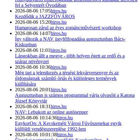
fel a Selyemrét Óvodában
2026-08-06 17:05
hiros.hu
Kezdődik a JAZZFŐVÁROS
2026-08-06 15:20
hiros.hu
Hamarosan zárul az éves zománcművészeti workshop
2026-08-06 14:07
hiros.hu
Így változik a NAV ügyfélfogadása augusztusban Bács-
Kiskunban
2026-08-06 11:01
hiros.hu
Lángokban állt a megye - több helyen égett az erdő és a
száraz növényzet
2026-08-06 10:36
hiros.hu
Még tart a jelentkezés a térségi lekvárversenyre és az
újdonságnak számító óriás és különleges termények
kiállítására
2026-08-06 20:01
hiros.hu
Augusztusban is számos programmal várja olvasóit a Katona
József Könyvtár
2026-08-06 18:31
hiros.hu
NAV: Lebukott az online autónepper
2026-08-06 10:14:36
hiros.hu
EgykorOn: A Kecskeméti Városi Fúvószenekar egyik
külföldi vendégszereplése 1992-ben
2026-08-06 10:01:38
hiros.hu