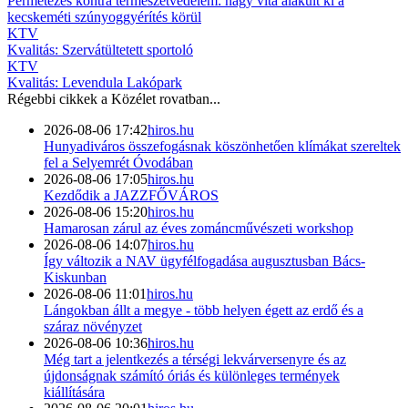
Permetezés kontra természetvédelem: nagy vita alakult ki a
kecskeméti szúnyoggyérítés körül
KTV
Kvalitás: Szervátültetett sportoló
KTV
Kvalitás: Levendula Lakópark
Régebbi cikkek a
Közélet
rovatban...
2026-08-06 17:42
hiros.hu
Hunyadiváros összefogásnak köszönhetően klímákat szereltek
fel a Selyemrét Óvodában
2026-08-06 17:05
hiros.hu
Kezdődik a JAZZFŐVÁROS
2026-08-06 15:20
hiros.hu
Hamarosan zárul az éves zománcművészeti workshop
2026-08-06 14:07
hiros.hu
Így változik a NAV ügyfélfogadása augusztusban Bács-
Kiskunban
2026-08-06 11:01
hiros.hu
Lángokban állt a megye - több helyen égett az erdő és a
száraz növényzet
2026-08-06 10:36
hiros.hu
Még tart a jelentkezés a térségi lekvárversenyre és az
újdonságnak számító óriás és különleges termények
kiállítására