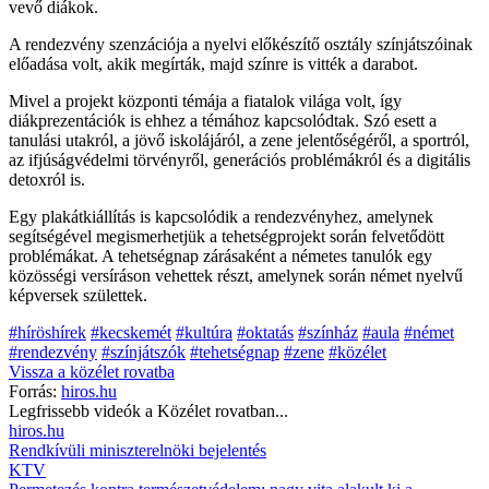
vevő diákok.
A rendezvény szenzációja a nyelvi előkészítő osztály színjátszóinak
előadása volt, akik megírták, majd színre is vitték a darabot.
Mivel a projekt központi témája a fiatalok világa volt, így
diákprezentációk is ehhez a témához kapcsolódtak. Szó esett a
tanulási utakról, a jövő iskolájáról, a zene jelentőségéről, a sportról,
az ifjúságvédelmi törvényről, generációs problémákról és a digitális
detoxról is.
Egy plakátkiállítás is kapcsolódik a rendezvényhez, amelynek
segítségével megismerhetjük a tehetségprojekt során felvetődött
problémákat. A tehetségnap zárásaként a németes tanulók egy
közösségi versíráson vehettek részt, amelynek során német nyelvű
képversek születtek.
#híröshírek
#kecskemét
#kultúra
#oktatás
#színház
#aula
#német
#rendezvény
#színjátszók
#tehetségnap
#zene
#közélet
Vissza a
közélet
rovatba
Forrás:
hiros.hu
Legfrissebb videók a
Közélet
rovatban...
hiros.hu
Rendkívüli miniszterelnöki bejelentés
KTV