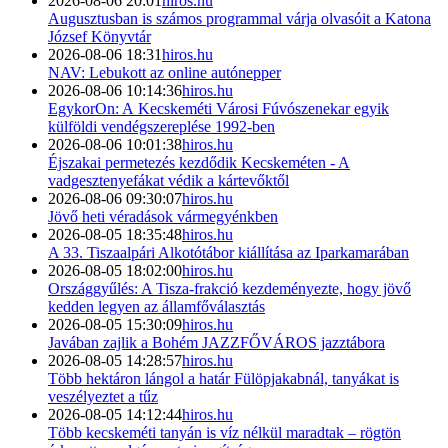
2026-08-06 20:01
hiros.hu
Augusztusban is számos programmal várja olvasóit a Katona
József Könyvtár
2026-08-06 18:31
hiros.hu
NAV: Lebukott az online autónepper
2026-08-06 10:14:36
hiros.hu
EgykorOn: A Kecskeméti Városi Fúvószenekar egyik
külföldi vendégszereplése 1992-ben
2026-08-06 10:01:38
hiros.hu
Éjszakai permetezés kezdődik Kecskeméten - A
vadgesztenyefákat védik a kártevőktől
2026-08-06 09:30:07
hiros.hu
Jövő heti véradások vármegyénkben
2026-08-05 18:35:48
hiros.hu
A 33. Tiszaalpári Alkotótábor kiállítása az Iparkamarában
2026-08-05 18:02:00
hiros.hu
Országgyűlés: A Tisza-frakció kezdeményezte, hogy jövő
kedden legyen az államfőválasztás
2026-08-05 15:30:09
hiros.hu
Javában zajlik a Bohém JAZZFŐVÁROS jazztábora
2026-08-05 14:28:57
hiros.hu
Több hektáron lángol a határ Fülöpjakabnál, tanyákat is
veszélyeztet a tűz
2026-08-05 14:12:44
hiros.hu
Több kecskeméti tanyán is víz nélkül maradtak – rögtön