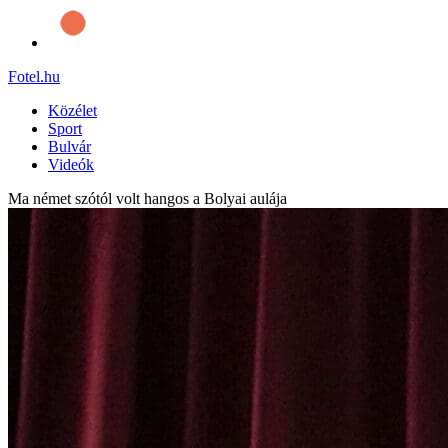
Fotel
.hu
Közélet
Sport
Bulvár
Videók
Ma német szótól volt hangos a Bolyai aulája