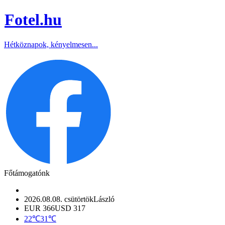
Fotel
.hu
Hétköznapok, kényelmesen...
Főtámogatónk
2026.08.08. csütörtök
László
EUR 366
USD 317
22℃
31℃