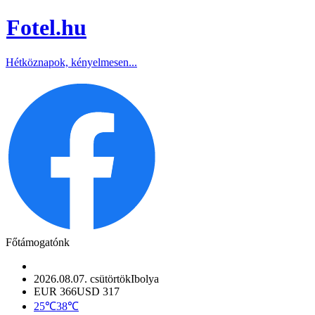
Fotel
.hu
Hétköznapok, kényelmesen...
Főtámogatónk
2026.08.07. csütörtök
Ibolya
EUR 366
USD 317
25℃
38℃