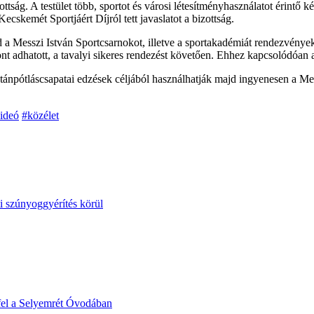
ság. A testület több, sportot és városi létesítményhasználatot érintő ké
Kecskemét Sportjáért Díjról tett javaslatot a bizottság.
 a Messzi István Sportcsarnokot, illetve a sportakadémiát rendezvénye
ont adhatott, a tavalyi sikeres rendezést követően. Ehhez kapcsolódóan
utánpótláscsapatai edzések céljából használhatják majd ingyenesen a Me
ideó
#közélet
i szúnyoggyérítés körül
fel a Selyemrét Óvodában