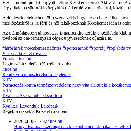
Hét napirendi pontot tárgyalt hétfőn Kecskeméten az Aktív Város Bizott
tárgyalták: a csütörtöki közgyűlés elé kerülő városi díjakról, köztük a 
A döntések értelmében több szervezet is ingyenesen használhatja majd
mérkőzésekről is. A férfi és női találkozóknak Kecskemét idén is otth
Az utánpótlássport támogatása is napirendre került: a kézilabda klub 
továbbá az önkormányzati cégek ügyvezetőinek díjazása is.
#híröshírek
#kecskemét
#döntés
#sportcsarnok
#sportdíj
#röplabda
#v
Vissza a
közélet
rovatba
Forrás:
hiros.hu
Legfrissebb videók a
Közélet
rovatban...
hiros.hu
Rendkívüli miniszterelnöki bejelentés
KTV
Permetezés kontra természetvédelem: nagy vita alakult ki a kecskemét
KTV
Kvalitás: Szervátültetett sportoló
KTV
Kvalitás: Levendula Lakópark
Régebbi cikkek a
Közélet
rovatban...
2026-08-06 17:42
hiros.hu
Hunyadiváros összefogásnak köszönhetően klímákat szereltek 