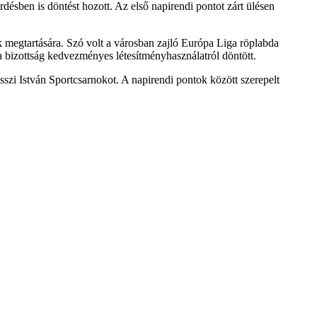
rdésben is döntést hozott. Az első napirendi pontot zárt ülésen
k megtartására. Szó volt a városban zajló Európa Liga röplabda
 a bizottság kedvezményes létesítményhasználatról döntött.
sszi István Sportcsarnokot. A napirendi pontok között szerepelt