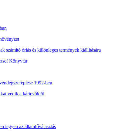
nban
 növényzet
nak számító óriás és különleges termények kiállítására
ózsef Könyvtár
vendégszereplése 1992-ben
at védik a kártevőktől
n legyen az államfőválasztás