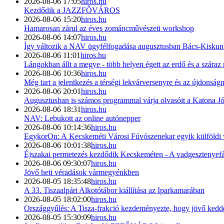
2026-08-06 17:05
hiros.hu
Kezdődik a JAZZFŐVÁROS
2026-08-06 15:20
hiros.hu
Hamarosan zárul az éves zománcművészeti workshop
2026-08-06 14:07
hiros.hu
Így változik a NAV ügyfélfogadása augusztusban Bács-Kisku
2026-08-06 11:01
hiros.hu
Lángokban állt a megye - több helyen égett az erdő és a száraz
2026-08-06 10:36
hiros.hu
Még tart a jelentkezés a térségi lekvárversenyre és az újdonság
2026-08-06 20:01
hiros.hu
Augusztusban is számos programmal várja olvasóit a Katona J
2026-08-06 18:31
hiros.hu
NAV: Lebukott az online autónepper
2026-08-06 10:14:36
hiros.hu
EgykorOn: A Kecskeméti Városi Fúvószenekar egyik külföldi 
2026-08-06 10:01:38
hiros.hu
Éjszakai permetezés kezdődik Kecskeméten - A vadgesztenyefák
2026-08-06 09:30:07
hiros.hu
Jövő heti véradások vármegyénkben
2026-08-05 18:35:48
hiros.hu
A 33. Tiszaalpári Alkotótábor kiállítása az Iparkamarában
2026-08-05 18:02:00
hiros.hu
Országgyűlés: A Tisza-frakció kezdeményezte, hogy jövő kedde
2026-08-05 15:30:09
hiros.hu