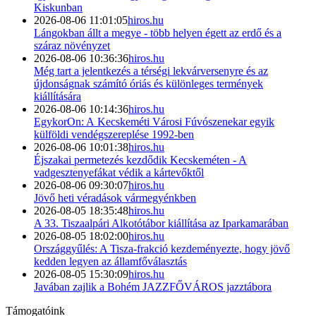
Kiskunban
2026-08-06 11:01:05
hiros.hu
Lángokban állt a megye - több helyen égett az erdő és a
száraz növényzet
2026-08-06 10:36:36
hiros.hu
Még tart a jelentkezés a térségi lekvárversenyre és az
újdonságnak számító óriás és különleges termények
kiállítására
2026-08-06 10:14:36
hiros.hu
EgykorOn: A Kecskeméti Városi Fúvószenekar egyik
külföldi vendégszereplése 1992-ben
2026-08-06 10:01:38
hiros.hu
Éjszakai permetezés kezdődik Kecskeméten - A
vadgesztenyefákat védik a kártevőktől
2026-08-06 09:30:07
hiros.hu
Jövő heti véradások vármegyénkben
2026-08-05 18:35:48
hiros.hu
A 33. Tiszaalpári Alkotótábor kiállítása az Iparkamarában
2026-08-05 18:02:00
hiros.hu
Országgyűlés: A Tisza-frakció kezdeményezte, hogy jövő
kedden legyen az államfőválasztás
2026-08-05 15:30:09
hiros.hu
Javában zajlik a Bohém JAZZFŐVÁROS jazztábora
Támogatóink