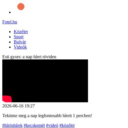
Fotel
.hu
Közélet
Sport
Bulvár
Videók
Esti gyors: a nap hírei röviden
2026-06-16 19:27
Tekintse meg a nap legfontosabb híreit 1 percben!
#híröshírek
#kecskemét
#videó
#közélet