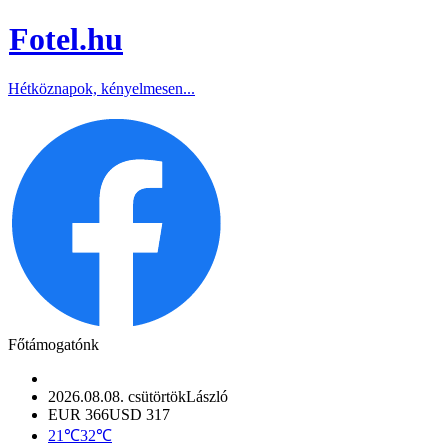
Fotel
.hu
Hétköznapok, kényelmesen...
Főtámogatónk
2026.08.08. csütörtök
László
EUR 366
USD 317
21℃
32℃