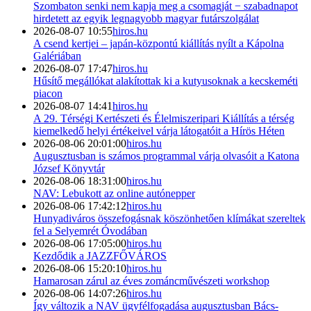
Szombaton senki nem kapja meg a csomagját − szabadnapot
hirdetett az egyik legnagyobb magyar futárszolgálat
2026-08-07 10:55
hiros.hu
A csend kertjei – japán-központú kiállítás nyílt a Kápolna
Galériában
2026-08-07 17:47
hiros.hu
Hűsítő megállókat alakítottak ki a kutyusoknak a kecskeméti
piacon
2026-08-07 14:41
hiros.hu
A 29. Térségi Kertészeti és Élelmiszeripari Kiállítás a térség
kiemelkedő helyi értékeivel várja látogatóit a Hírös Héten
2026-08-06 20:01:00
hiros.hu
Augusztusban is számos programmal várja olvasóit a Katona
József Könyvtár
2026-08-06 18:31:00
hiros.hu
NAV: Lebukott az online autónepper
2026-08-06 17:42:12
hiros.hu
Hunyadiváros összefogásnak köszönhetően klímákat szereltek
fel a Selyemrét Óvodában
2026-08-06 17:05:00
hiros.hu
Kezdődik a JAZZFŐVÁROS
2026-08-06 15:20:10
hiros.hu
Hamarosan zárul az éves zománcművészeti workshop
2026-08-06 14:07:26
hiros.hu
Így változik a NAV ügyfélfogadása augusztusban Bács-