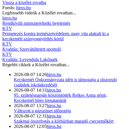
Vissza a
közélet
rovatba
Forrás:
hiros.hu
Legfrissebb videók a
Közélet
rovatban...
hiros.hu
Rendkívüli miniszterelnöki bejelentés
KTV
Permetezés kontra természetvédelem: nagy vita alakult ki a
kecskeméti szúnyoggyérítés körül
KTV
Kvalitás: Szervátültetett sportoló
KTV
Kvalitás: Levendula Lakópark
Régebbi cikkek a
Közélet
rovatban...
2026-08-07 14:26
hiros.hu
Kecskemét Önkormányzata idén is támogatja a rászoruló
családok iskolakezdését
2026-08-07 14:11
hiros.hu
95. születésnapján köszöntötték Retkes Anna nénit,
Kecskemét híres tornatanárát
2026-08-07 13:27
hiros.hu
Változott a gázszünet időpontja
2026-08-07 12:31
hiros.hu
Szakmai összefogás a kórházban maradó csecsemőkért
2026-08-07 12:05
hiros.hu