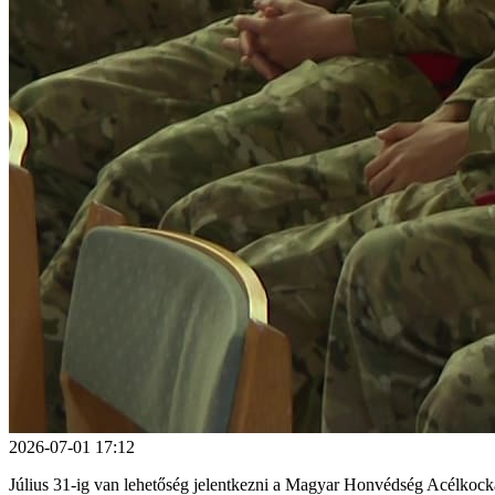
2026-07-01 17:12
Július 31-ig van lehetőség jelentkezni a Magyar Honvédség Acélkocka