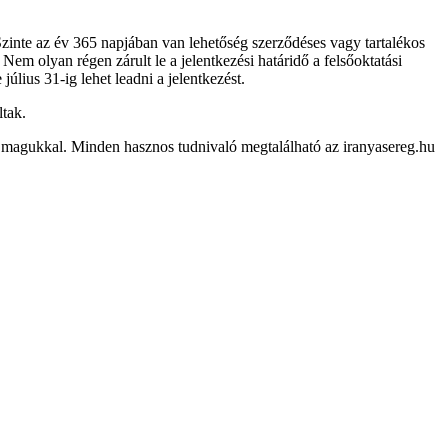
Szinte az év 365 napjában van lehetőség szerződéses vagy tartalékos
em olyan régen zárult le a jelentkezési határidő a felsőoktatási
lius 31-ig lehet leadni a jelentkezést.
ltak.
k magukkal. Minden hasznos tudnivaló megtalálható az iranyasereg.hu