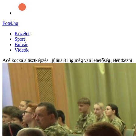
Fotel
.hu
Közélet
Sport
Bulvár
Videók
Acélkocka altisztképzés– július 31-ig még van lehetőség jelentkezni