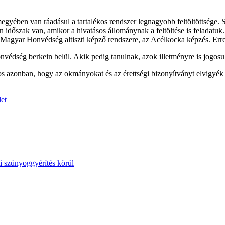
egyében van ráadásul a tartalékos rendszer legnagyobb feltöltöttsége. 
időszak van, amikor a hivatásos állománynak a feltöltése is feladatuk. N
agyar Honvédség altiszti képző rendszere, az Acélkocka képzés. Erre jú
onvédség berkein belül. Akik pedig tanulnak, azok illetményre is jogosu
os azonban, hogy az okmányokat és az érettségi bizonyítványt elvigyé
et
i szúnyoggyérítés körül