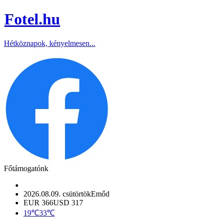
Fotel
.hu
Hétköznapok, kényelmesen...
Főtámogatónk
2026.08.09. csütörtök
Emőd
EUR 366
USD 317
19℃
33℃