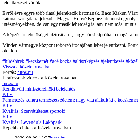
jelentkezését várják.
Évről évre egyre több fiatal jelentkezik katonának. Bács-Kiskun Várm
katonai szolgálatra jelezni a Magyar Honvédséghez, de most egy olyan 
intézményekben, de van egy másik lehetőség is, ami nem más, mint a M
A képzés jó lehetőséget biztosít arra, hogy bárki kipróbálja magát a h
Minden vármegye központ toborzó irodájában lehet jelentkezni. Font
oldalon.
#híröshírek
#kecskemét
#acélkocka
#altisztképzés
#jelentkezés
#közél
Vissza a
közélet
rovatba
Forrás:
hiros.hu
Legfrissebb videók a
Közélet
rovatban...
hiros.hu
Rendkívüli miniszterelnöki bejelentés
KTV
Permetezés kontra természetvédelem: nagy vita alakult ki a kecskemét
KTV
Kvalitás: Szervátültetett sportoló
KTV
Kvalitás: Levendula Lakópark
Régebbi cikkek a
Közélet
rovatban...