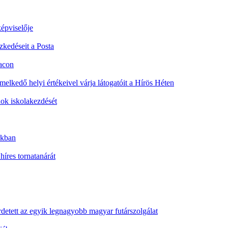
képviselője
zkedéseit a Posta
iacon
emelkedő helyi értékeivel várja látogatóit a Hírös Héten
ok iskolakezdését
rkban
íres tornatanárát
etett az egyik legnagyobb magyar futárszolgálat