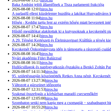
2026-08-08 13:27
hiros.hu
Baka Andrást jelöli államfőnek a Tisza parlamenti frakciója
2026-08-08 12:01
hiros.hu
A parlagfű elleni küzdelemre buzdítja a lakókat Hunyadiváros 
2026-08-08 11:04
hiros.hu
Hőség - Keddig tartja fent az extrém hőség miatt bevezetett inté
2026-08-07 17:47
hiros.hu
Hűsítő megállókat alakítottak ki a kutyusoknak a kecskeméti p
2026-08-07 14:41
hiros.hu
A 29. Térségi Kertészeti és Élelmiszeripari Kiállítás a térség ki
2026-08-07 14:26
hiros.hu
Kecskemét Önkormányzata idén is támogatja a rászoruló család
2026-08-08 16:45
hiros.hu
Nyári akadémia Fülei Balázzsal
2026-08-08 16:11
hiros.hu
Hullócsillagok és napfogyatkozás éjszakája a Benkó Zoltán Pa
2026-08-07 14:11:34
hiros.hu
95. születésnapján köszöntötték Retkes Anna nénit, Kecskemét h
2026-08-07 13:27:36
hiros.hu
Változott a gázszünet időpontja
2026-08-07 12:31:53
hiros.hu
Szakmai összefogás a kórházban maradó csecsemőkért
2026-08-07 12:05:00
hiros.hu
Szombaton senki nem kapja meg a csomagját − szabadnapot hird
2026-08-07 10:55:20
hiros.hu