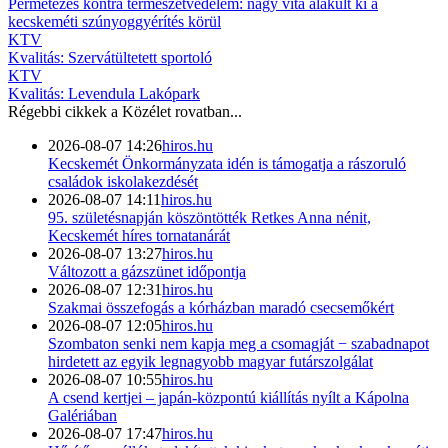
Permetezés kontra természetvédelem: nagy vita alakult ki a
kecskeméti szúnyoggyérítés körül
KTV
Kvalitás: Szervátültetett sportoló
KTV
Kvalitás: Levendula Lakópark
Régebbi cikkek a
Közélet
rovatban...
2026-08-07 14:26
hiros.hu
Kecskemét Önkormányzata idén is támogatja a rászoruló
családok iskolakezdését
2026-08-07 14:11
hiros.hu
95. születésnapján köszöntötték Retkes Anna nénit,
Kecskemét híres tornatanárát
2026-08-07 13:27
hiros.hu
Változott a gázszünet időpontja
2026-08-07 12:31
hiros.hu
Szakmai összefogás a kórházban maradó csecsemőkért
2026-08-07 12:05
hiros.hu
Szombaton senki nem kapja meg a csomagját − szabadnapot
hirdetett az egyik legnagyobb magyar futárszolgálat
2026-08-07 10:55
hiros.hu
A csend kertjei – japán-központú kiállítás nyílt a Kápolna
Galériában
2026-08-07 17:47
hiros.hu