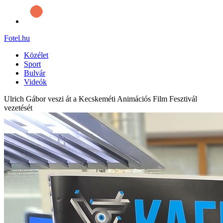
Fotel
.hu
Közélet
Sport
Bulvár
Videók
Ulrich Gábor veszi át a Kecskeméti Animációs Film Fesztivál
vezetését