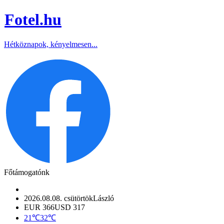
Fotel
.hu
Hétköznapok, kényelmesen...
Főtámogatónk
2026.08.08. csütörtök
László
EUR 366
USD 317
21℃
32℃