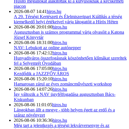
Hűsítő megállókat alakítottak ki a kutyusoknak a kecskeméti
piacon
2026-08-07 14:41
hiros.hu
A 29. Térségi Kertészeti és Élelmiszeripari Kiállítás a térség
kiemelkedő helyi értékeivel várja látogatóit a Hírös Héten
2026-08-06 20:01:00
hiros.hu
Augusztusban is számos programmal várja olvasóit a Katona
József Könyvtár
2026-08-06 18:31:00
hiros.hu
NAV: Lebukott az online autónepper
2026-08-06 17:42:12
hiros.hu
Hunyadiváros összefogásnak köszönhetően klímákat szereltek
fel a Selyemrét Óvodában
2026-08-06 17:05:00
hiros.hu
Kezdődik a JAZZFŐVÁROS
2026-08-06 15:20:10
hiros.hu
Hamarosan zárul az éves zománcművészeti workshop
2026-08-06 14:07:26
hiros.hu
Így változik a NAV ügyfélfogadása augusztusban Bács-
Kiskunban
2026-08-06 11:01:05
hiros.hu
Lángokban állt a megye - több helyen égett az erdő és a
száraz növényzet
2026-08-06 10:36:36
hiros.hu
Még tart a jelentkezés a térségi lekvárversenyre és az