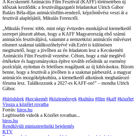
A Kecskeméti Animációs Film Fesztivál (KAFF) történetében új
időszak kezdődik: a fesztiváligazgatói feladatokat Ulrich Gábor
Balázs Béla-díjas animációsfilm-rendező, képzőművész veszi át a
fesztivál alapítójától, Mikulás Ferenctől.
„Mikulás Ferenc több, mint négy évtizedes munkájával kiemelkedő
szerepet játszott abban, hogy a KAFF Magyarország első számú
animációs fesztiváljává, valamint a nemzetközi animációs művészet
elismert szakmai találkozóhelyévé vált.Ezért is különösen
megtisztelő, hogy a jövőben az én feladatom lesz a Kecskeméti
Animációs Film Fesztivál vezetése. Célom, hogy a már meglévő
értékekre és hagyományokra építve tovább erősítsük az esemény
pozícióját, nyitottan és felelősen reagáljunk az új kihívásokra. Bízom
benne, hogy a fesztivál a jövőben is a szakmai párbeszéd, a magyar
animációs mozgóképkultúra, a kiemelkedő alkotások meghatározó
fóruma lesz. Találkozzunk a 2027-es KAFF-on!” – mondta Ulrich
Gábor.
#híröshírek
#kecskemét
#közlemények
#kultúra
#film
#kaff
#közélet
Vissza a
közélet
rovatba
Forrás:
hiros.hu
Legfrissebb videók a
Közélet
rovatban...
hiros.hu
Rendkívüli miniszterelnöki bejelentés
KTV