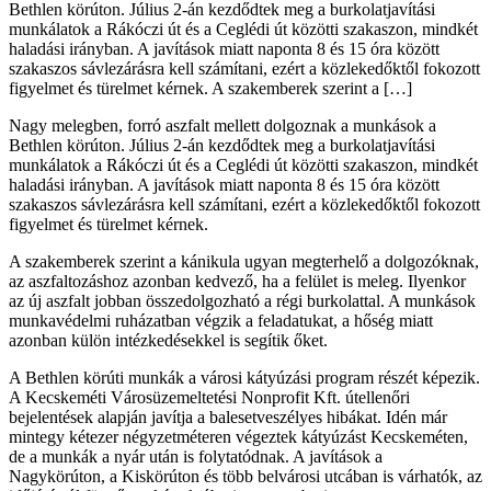
Bethlen körúton. Július 2-án kezdődtek meg a burkolatjavítási
munkálatok a Rákóczi út és a Ceglédi út közötti szakaszon, mindkét
haladási irányban. A javítások miatt naponta 8 és 15 óra között
szakaszos sávlezárásra kell számítani, ezért a közlekedőktől fokozott
figyelmet és türelmet kérnek. A szakemberek szerint a […]
Nagy melegben, forró aszfalt mellett dolgoznak a munkások a
Bethlen körúton. Július 2-án kezdődtek meg a burkolatjavítási
munkálatok a Rákóczi út és a Ceglédi út közötti szakaszon, mindkét
haladási irányban. A javítások miatt naponta 8 és 15 óra között
szakaszos sávlezárásra kell számítani, ezért a közlekedőktől fokozott
figyelmet és türelmet kérnek.
A szakemberek szerint a kánikula ugyan megterhelő a dolgozóknak,
az aszfaltozáshoz azonban kedvező, ha a felület is meleg. Ilyenkor
az új aszfalt jobban összedolgozható a régi burkolattal. A munkások
munkavédelmi ruházatban végzik a feladatukat, a hőség miatt
azonban külön intézkedésekkel is segítik őket.
A Bethlen körúti munkák a városi kátyúzási program részét képezik.
A Kecskeméti Városüzemeltetési Nonprofit Kft. útellenőri
bejelentések alapján javítja a balesetveszélyes hibákat. Idén már
mintegy kétezer négyzetméteren végeztek kátyúzást Kecskeméten,
de a munkák a nyár után is folytatódnak. A javítások a
Nagykörúton, a Kiskörúton és több belvárosi utcában is várhatók, az