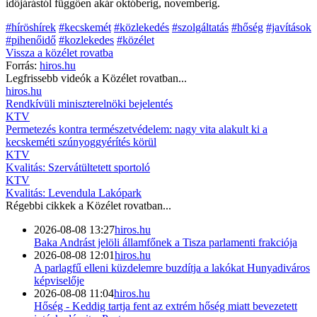
időjárástól függően akár októberig, novemberig.
#híröshírek
#kecskemét
#közlekedés
#szolgáltatás
#hőség
#javítások
#pihenőidő
#kozlekedes
#közélet
Vissza a
közélet
rovatba
Forrás:
hiros.hu
Legfrissebb videók a
Közélet
rovatban...
hiros.hu
Rendkívüli miniszterelnöki bejelentés
KTV
Permetezés kontra természetvédelem: nagy vita alakult ki a
kecskeméti szúnyoggyérítés körül
KTV
Kvalitás: Szervátültetett sportoló
KTV
Kvalitás: Levendula Lakópark
Régebbi cikkek a
Közélet
rovatban...
2026-08-08 13:27
hiros.hu
Baka Andrást jelöli államfőnek a Tisza parlamenti frakciója
2026-08-08 12:01
hiros.hu
A parlagfű elleni küzdelemre buzdítja a lakókat Hunyadiváros
képviselője
2026-08-08 11:04
hiros.hu
Hőség - Keddig tartja fent az extrém hőség miatt bevezetett