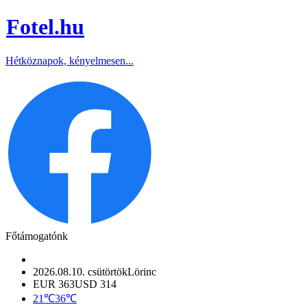
Fotel
.hu
Hétköznapok, kényelmesen...
Főtámogatónk
2026.08.10. csütörtök
Lörinc
EUR 363
USD 314
21℃
36℃