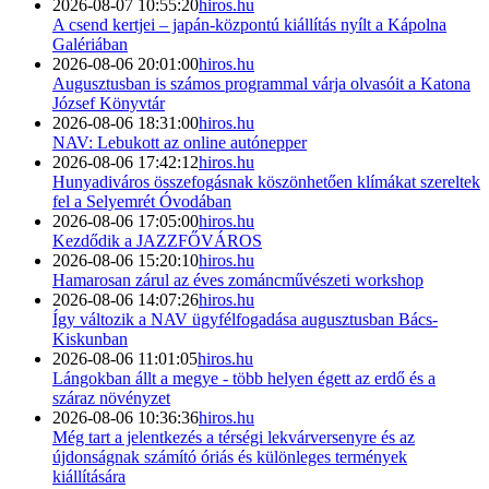
2026-08-07 10:55:20
hiros.hu
A csend kertjei – japán-központú kiállítás nyílt a Kápolna
Galériában
2026-08-06 20:01:00
hiros.hu
Augusztusban is számos programmal várja olvasóit a Katona
József Könyvtár
2026-08-06 18:31:00
hiros.hu
NAV: Lebukott az online autónepper
2026-08-06 17:42:12
hiros.hu
Hunyadiváros összefogásnak köszönhetően klímákat szereltek
fel a Selyemrét Óvodában
2026-08-06 17:05:00
hiros.hu
Kezdődik a JAZZFŐVÁROS
2026-08-06 15:20:10
hiros.hu
Hamarosan zárul az éves zománcművészeti workshop
2026-08-06 14:07:26
hiros.hu
Így változik a NAV ügyfélfogadása augusztusban Bács-
Kiskunban
2026-08-06 11:01:05
hiros.hu
Lángokban állt a megye - több helyen égett az erdő és a
száraz növényzet
2026-08-06 10:36:36
hiros.hu
Még tart a jelentkezés a térségi lekvárversenyre és az
újdonságnak számító óriás és különleges termények
kiállítására