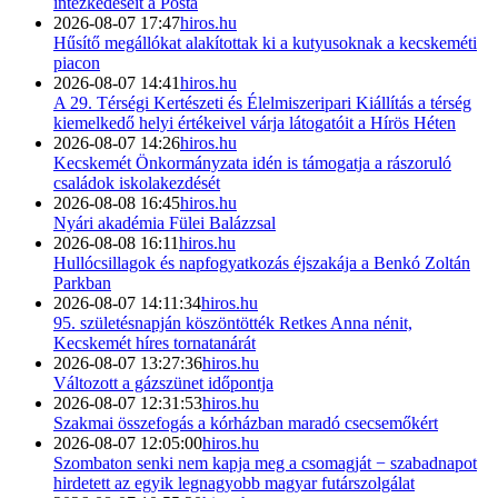
intézkedéseit a Posta
2026-08-07 17:47
hiros.hu
Hűsítő megállókat alakítottak ki a kutyusoknak a kecskeméti
piacon
2026-08-07 14:41
hiros.hu
A 29. Térségi Kertészeti és Élelmiszeripari Kiállítás a térség
kiemelkedő helyi értékeivel várja látogatóit a Hírös Héten
2026-08-07 14:26
hiros.hu
Kecskemét Önkormányzata idén is támogatja a rászoruló
családok iskolakezdését
2026-08-08 16:45
hiros.hu
Nyári akadémia Fülei Balázzsal
2026-08-08 16:11
hiros.hu
Hullócsillagok és napfogyatkozás éjszakája a Benkó Zoltán
Parkban
2026-08-07 14:11:34
hiros.hu
95. születésnapján köszöntötték Retkes Anna nénit,
Kecskemét híres tornatanárát
2026-08-07 13:27:36
hiros.hu
Változott a gázszünet időpontja
2026-08-07 12:31:53
hiros.hu
Szakmai összefogás a kórházban maradó csecsemőkért
2026-08-07 12:05:00
hiros.hu
Szombaton senki nem kapja meg a csomagját − szabadnapot
hirdetett az egyik legnagyobb magyar futárszolgálat