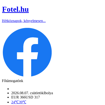
Fotel
.hu
Hétköznapok, kényelmesen...
Főtámogatónk
2026.08.07. csütörtök
Ibolya
EUR 366
USD 317
24℃
39℃