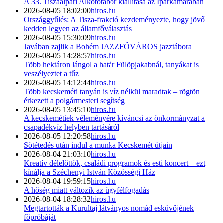
A 33. Tiszaalpári Alkotótábor kiállítása az Iparkamarában
2026-08-05 18:02:00
hiros.hu
Országgyűlés: A Tisza-frakció kezdeményezte, hogy jövő
kedden legyen az államfőválasztás
2026-08-05 15:30:09
hiros.hu
Javában zajlik a Bohém JAZZFŐVÁROS jazztábora
2026-08-05 14:28:57
hiros.hu
Több hektáron lángol a határ Fülöpjakabnál, tanyákat is
veszélyeztet a tűz
2026-08-05 14:12:44
hiros.hu
Több kecskeméti tanyán is víz nélkül maradtak – rögtön
érkezett a polgármesteri segítség
2026-08-05 13:45:10
hiros.hu
A kecskemétiek véleményére kíváncsi az önkormányzat a
csapadékvíz helyben tartásáról
2026-08-05 12:20:58
hiros.hu
Sötétedés után indul a munka Kecskemét útjain
2026-08-04 21:03:10
hiros.hu
Kreatív délelőttök, családi programok és esti koncert – ezt
kínálja a Széchenyi István Közösségi Ház
2026-08-04 19:59:15
hiros.hu
A hőség miatt változik az ügyfélfogadás
2026-08-04 18:28:32
hiros.hu
Megtartották a Kurultaj látványos nomád esküvőjének
főpróbáját