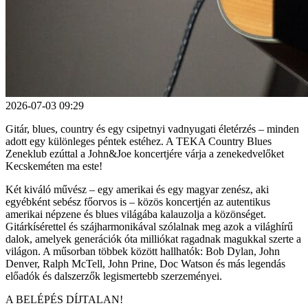
2026-07-03 09:29
Gitár, blues, country és egy csipetnyi vadnyugati életérzés – minden
adott egy különleges péntek estéhez. A TEKA Country Blues
Zeneklub ezúttal a John&Joe koncertjére várja a zenekedvelőket
Kecskeméten ma este!
Két kiváló művész – egy amerikai és egy magyar zenész, aki
egyébként sebész főorvos is – közös koncertjén az autentikus
amerikai népzene és blues világába kalauzolja a közönséget.
Gitárkísérettel és szájharmonikával szólalnak meg azok a világhírű
dalok, amelyek generációk óta milliókat ragadnak magukkal szerte a
világon. A műsorban többek között hallhatók: Bob Dylan, John
Denver, Ralph McTell, John Prine, Doc Watson és más legendás
előadók és dalszerzők legismertebb szerzeményei.
A BELÉPÉS DÍJTALAN!