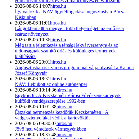
Hamarosan zárul az éves zománcművészeti workshop
2026-08-06 14:07
hiros.hu
Így változik a NAV ügyfélfogadása augusztusban Bács-
Kiskunban
2026-08-06 11:01
hiros.hu
Lángokban állt a megye - több helyen égett az erdő és a
száraz növényzet
2026-08-06 10:36
hiros.hu
Még tart a jelentkezés a térségi lekvárversenyre és az
újdonságnak számító óriás és különleges termények
kiállítására
2026-08-06 20:01
hiros.hu
Augusztusban is számos programmal várja olvasóit a Katona
József Könyvtár
2026-08-06 18:31
hiros.hu
NAV: Lebukott az online autónepper
2026-08-06 10:14:36
hiros.hu
EgykorOn: A Kecskeméti Városi Fúvószenekar egyik
külföldi vendégszereplése 1992-ben
2026-08-06 10:01:38
hiros.hu
Éjszakai permetezés kezdődik Kecskeméten - A
vadgesztenyefákat védik a kártevőktől
2026-08-06 09:30:07
hiros.hu
Jövő heti véradások vármegyénkben
2026-08-05 18:35:48
hiros.hu