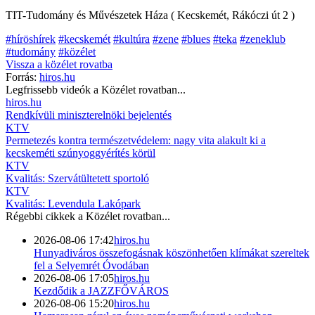
TIT-Tudomány és Művészetek Háza ( Kecskemét, Rákóczi út 2 )
#híröshírek
#kecskemét
#kultúra
#zene
#blues
#teka
#zeneklub
#tudomány
#közélet
Vissza a
közélet
rovatba
Forrás:
hiros.hu
Legfrissebb videók a
Közélet
rovatban...
hiros.hu
Rendkívüli miniszterelnöki bejelentés
KTV
Permetezés kontra természetvédelem: nagy vita alakult ki a
kecskeméti szúnyoggyérítés körül
KTV
Kvalitás: Szervátültetett sportoló
KTV
Kvalitás: Levendula Lakópark
Régebbi cikkek a
Közélet
rovatban...
2026-08-06 17:42
hiros.hu
Hunyadiváros összefogásnak köszönhetően klímákat szereltek
fel a Selyemrét Óvodában
2026-08-06 17:05
hiros.hu
Kezdődik a JAZZFŐVÁROS
2026-08-06 15:20
hiros.hu