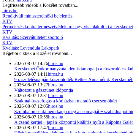
Legfrissebb videók a
Közélet
rovatban...
hiros.hu
Rendkívüli miniszterelnöki bejelentés
KTV
Permetezés kontra természetvédelem: nagy vita alakult ki a kecskemét
KTV
Kvalitás: Szervátültetett sportoló
KTV
Kvalitás: Levendula Lakópark
Régebbi cikkek a
Közélet
rovatban...
2026-08-07 14:26
hiros.hu
Kecskemét Önkormányzata idén is támogatja a rászoruló család
2026-08-07 14:11
hiros.hu
95. születésnapján köszöntötték Retkes Anna nénit, Kecskemét h
2026-08-07 13:27
hiros.hu
Változott a gázszünet időpontja
2026-08-07 12:31
hiros.hu
Szakmai összefogás a kórházban maradó csecsemőkért
2026-08-07 12:05
hiros.hu
Szombaton senki nem kapja meg a csomagját − szabadnapot hird
2026-08-07 10:55
hiros.hu
A csend kertjei – japán-központú kiállítás nyílt a Kápolna Galé
2026-08-07 17:47
hiros.hu
Hűsítő megállókat alakítottak ki a kutyusoknak a kecskeméti p