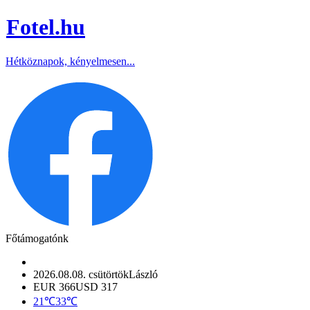
Fotel
.hu
Hétköznapok, kényelmesen...
Főtámogatónk
2026.08.08. csütörtök
László
EUR 366
USD 317
21℃
33℃