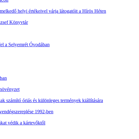
emelkedő helyi értékeivel várja látogatóit a Hírös Héten
ózsef Könyvtár
fel a Selyemrét Óvodában
nban
 növényzet
nak számító óriás és különleges termények kiállítására
vendégszereplése 1992-ben
at védik a kártevőktől