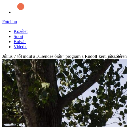
Fotel
.hu
Közélet
Sport
Bulvár
Videók
Július 7-től indul a „Csendes órák” program a Rudolf-kerti játszótéren