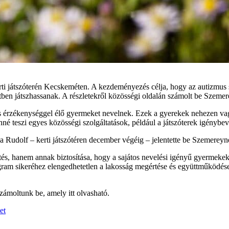
erti játszóterén Kecskeméten. A kezdeményezés célja, hogy az autizmus 
en játszhassanak. A részletekről közösségi oldalán számolt be Szemer
rzékenységgel élő gyermeket nevelnek. Ezek a gyerekek nehezen vagy egy
nné teszi egyes közösségi szolgáltatások, például a játszóterek igénybevé
 a Rudolf – kerti játszótéren december végéig – jelentette be Szemereyn
tés, hanem annak biztosítása, hogy a sajátos nevelési igényű gyermek
rogram sikeréhez elengedhetetlen a lakosság megértése és együttműködés
ámoltunk be, amely itt olvasható.
et