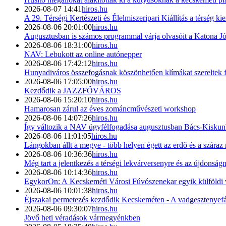
2026-08-07 14:41
hiros.hu
A 29. Térségi Kertészeti és Élelmiszeripari Kiállítás a térség ki
2026-08-06 20:01:00
hiros.hu
Augusztusban is számos programmal várja olvasóit a Katona J
2026-08-06 18:31:00
hiros.hu
NAV: Lebukott az online autónepper
2026-08-06 17:42:12
hiros.hu
Hunyadiváros összefogásnak köszönhetően klímákat szereltek 
2026-08-06 17:05:00
hiros.hu
Kezdődik a JAZZFŐVÁROS
2026-08-06 15:20:10
hiros.hu
Hamarosan zárul az éves zománcművészeti workshop
2026-08-06 14:07:26
hiros.hu
Így változik a NAV ügyfélfogadása augusztusban Bács-Kisku
2026-08-06 11:01:05
hiros.hu
Lángokban állt a megye - több helyen égett az erdő és a száraz
2026-08-06 10:36:36
hiros.hu
Még tart a jelentkezés a térségi lekvárversenyre és az újdonság
2026-08-06 10:14:36
hiros.hu
EgykorOn: A Kecskeméti Városi Fúvószenekar egyik külföldi 
2026-08-06 10:01:38
hiros.hu
Éjszakai permetezés kezdődik Kecskeméten - A vadgesztenyefák
2026-08-06 09:30:07
hiros.hu
Jövő heti véradások vármegyénkben