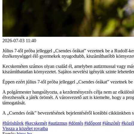
2026-07-03 11:40
Július 7-től próba jelleggel „Csendes órákat” vezetnek be a Rudolf-k
érzékenységgel élő gyermekek nyugodtabb, kiszámíthatóbb környezetb
Kecskeméten számos olyan család él, amelyben autizmussal vagy más é
kiszámíthatatlan környezetet. Sajátos nevelési igényük szinte lehetetle
Éppen ezért július 7-től próba jelleggel „Csendes órákat” vezetnek be
A polgármester hangsúlyozta, a kezdeményezés célja nem az elkülöní
élvezhessék a játék örömét. A városvezető azt is kiemelte, hogy a p
támogatását.
A „Csendes órák” bevezetésének bejelentéséről korábbi cikkünkben sz
#híröshírek
#kecskemét
#autizmus
#döntés
#időpont
#játszótér
#közél
Vissza a
közélet
rovatba
Forrás:
hiros.hu