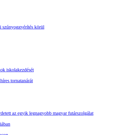
i szúnyoggyérítés körül
ok iskolakezdését
íres tornatanárát
etett az egyik legnagyobb magyar futárszolgálat
riában
iacon