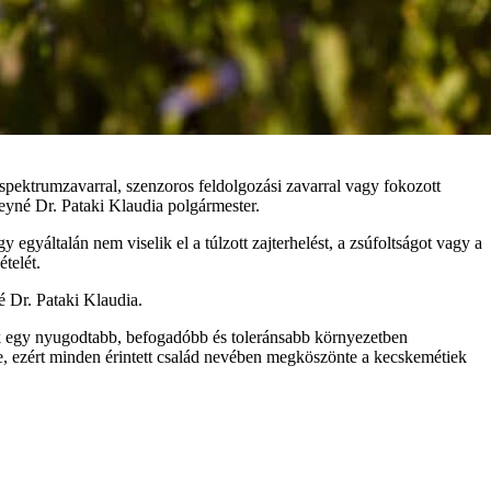
spektrumzavarral, szenzoros feldolgozási zavarral vagy fokozott
eyné Dr. Pataki Klaudia polgármester.
általán nem viselik el a túlzott zajterhelést, a zsúfoltságot vagy a
telét.
é Dr. Pataki Klaudia.
ek egy nyugodtabb, befogadóbb és toleránsabb környezetben
e, ezért minden érintett család nevében megköszönte a kecskemétiek