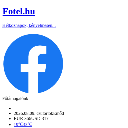
Fotel
.hu
Hétköznapok, kényelmesen...
Főtámogatónk
2026.08.09. csütörtök
Emőd
EUR 366
USD 317
19℃
33℃