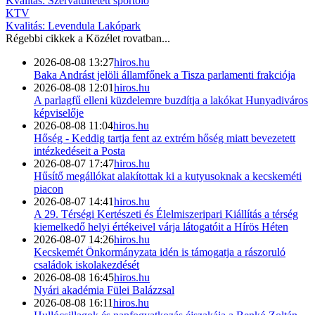
Kvalitás: Szervátültetett sportoló
KTV
Kvalitás: Levendula Lakópark
Régebbi cikkek a
Közélet
rovatban...
2026-08-08 13:27
hiros.hu
Baka Andrást jelöli államfőnek a Tisza parlamenti frakciója
2026-08-08 12:01
hiros.hu
A parlagfű elleni küzdelemre buzdítja a lakókat Hunyadiváros
képviselője
2026-08-08 11:04
hiros.hu
Hőség - Keddig tartja fent az extrém hőség miatt bevezetett
intézkedéseit a Posta
2026-08-07 17:47
hiros.hu
Hűsítő megállókat alakítottak ki a kutyusoknak a kecskeméti
piacon
2026-08-07 14:41
hiros.hu
A 29. Térségi Kertészeti és Élelmiszeripari Kiállítás a térség
kiemelkedő helyi értékeivel várja látogatóit a Hírös Héten
2026-08-07 14:26
hiros.hu
Kecskemét Önkormányzata idén is támogatja a rászoruló
családok iskolakezdését
2026-08-08 16:45
hiros.hu
Nyári akadémia Fülei Balázzsal
2026-08-08 16:11
hiros.hu