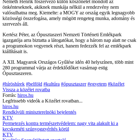
Németh Henrik főszervező külön köszönetet mondott az
önkénteseknek, akiknek munkája nélkül a rendezvény nem
valósulhatna meg. Kiemelte: a MOGY az ország egyik legnagyobb
közösségi összefogása, amely mögött rengeteg munka, adomány és
szervezés áll.
Kertész Péter, az Ópusztaszeri Nemzeti Történeti Emlékpark
igazgatója arra biztatta a látogatókat, hogy a három nap alatt ne csak
a programokon vegyenek részt, hanem fedezzék fel az emlékpark
kiállításait is.
A XII. Magyarok Országos Gyűlése idén 40 helyszínen, több mint
280 programmal várja az érdeklődőket vasárnap estig
Ópusztaszeren.
#híröshírek
#belföld
#kultúra
#ópusztaszer
#egyetem
#közélet
Vissza a
közélet
rovatba
Forrás:
hiros.hu
Legfrissebb videók a
Közélet
rovatban...
hiros.hu
Rendkívüli miniszterelnöki bejelentés
KTV
Permetezés kontra természetvédelem: nagy vita alakult ki a
kecskeméti szúnyoggyérítés körül
KTV