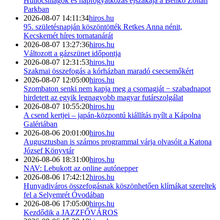
Hullócsillagok és napfogyatkozás éjszakája a Benkó Zoltán
Parkban
2026-08-07 14:11:34
hiros.hu
95. születésnapján köszöntötték Retkes Anna nénit,
Kecskemét híres tornatanárát
2026-08-07 13:27:36
hiros.hu
Változott a gázszünet időpontja
2026-08-07 12:31:53
hiros.hu
Szakmai összefogás a kórházban maradó csecsemőkért
2026-08-07 12:05:00
hiros.hu
Szombaton senki nem kapja meg a csomagját − szabadnapot
hirdetett az egyik legnagyobb magyar futárszolgálat
2026-08-07 10:55:20
hiros.hu
A csend kertjei – japán-központú kiállítás nyílt a Kápolna
Galériában
2026-08-06 20:01:00
hiros.hu
Augusztusban is számos programmal várja olvasóit a Katona
József Könyvtár
2026-08-06 18:31:00
hiros.hu
NAV: Lebukott az online autónepper
2026-08-06 17:42:12
hiros.hu
Hunyadiváros összefogásnak köszönhetően klímákat szereltek
fel a Selyemrét Óvodában
2026-08-06 17:05:00
hiros.hu
Kezdődik a JAZZFŐVÁROS