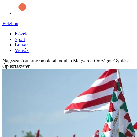
Fotel
.hu
Közélet
Sport
Bulvár
Videók
Nagyszabású programokkal indult a Magyarok Országos Gyűlése
Ópusztaszeren