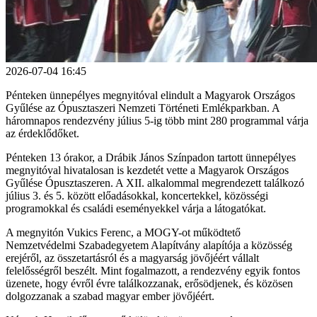
2026-07-04 16:45
Pénteken ünnepélyes megnyitóval elindult a Magyarok Országos
Gyűlése az Ópusztaszeri Nemzeti Történeti Emlékparkban. A
háromnapos rendezvény július 5-ig több mint 280 programmal várja
az érdeklődőket.
Pénteken 13 órakor, a Drábik János Színpadon tartott ünnepélyes
megnyitóval hivatalosan is kezdetét vette a Magyarok Országos
Gyűlése Ópusztaszeren. A XII. alkalommal megrendezett találkozó
július 3. és 5. között előadásokkal, koncertekkel, közösségi
programokkal és családi eseményekkel várja a látogatókat.
A megnyitón Vukics Ferenc, a MOGY-ot működtető
Nemzetvédelmi Szabadegyetem Alapítvány alapítója a közösség
erejéről, az összetartásról és a magyarság jövőjéért vállalt
felelősségről beszélt. Mint fogalmazott, a rendezvény egyik fontos
üzenete, hogy évről évre találkozzanak, erősödjenek, és közösen
dolgozzanak a szabad magyar ember jövőjéért.