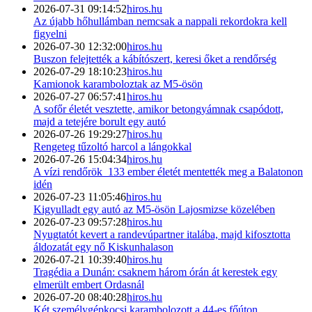
2026-07-31 09:14:52
hiros.hu
Az újabb hőhullámban nemcsak a nappali rekordokra kell
figyelni
2026-07-30 12:32:00
hiros.hu
Buszon felejtették a kábítószert, keresi őket a rendőrség
2026-07-29 18:10:23
hiros.hu
Kamionok karamboloztak az M5-ösön
2026-07-27 06:57:41
hiros.hu
A sofőr életét vesztette, amikor betongyámnak csapódott,
majd a tetejére borult egy autó
2026-07-26 19:29:27
hiros.hu
Rengeteg tűzoltó harcol a lángokkal
2026-07-26 15:04:34
hiros.hu
A vízi rendőrök 133 ember életét mentették meg a Balatonon
idén
2026-07-23 11:05:46
hiros.hu
Kigyulladt egy autó az M5-ösön Lajosmizse közelében
2026-07-23 09:57:28
hiros.hu
Nyugtatót kevert a randevúpartner italába, majd kifosztotta
áldozatát egy nő Kiskunhalason
2026-07-21 10:39:40
hiros.hu
Tragédia a Dunán: csaknem három órán át kerestek egy
elmerült embert Ordasnál
2026-07-20 08:40:28
hiros.hu
Két személygépkocsi karambolozott a 44-es főúton