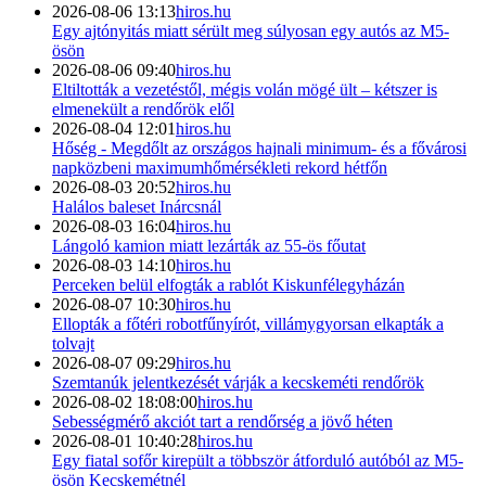
2026-08-06 13:13
hiros.hu
Egy ajtónyitás miatt sérült meg súlyosan egy autós az M5-
ösön
2026-08-06 09:40
hiros.hu
Eltiltották a vezetéstől, mégis volán mögé ült – kétszer is
elmenekült a rendőrök elől
2026-08-04 12:01
hiros.hu
Hőség - Megdőlt az országos hajnali minimum- és a fővárosi
napközbeni maximumhőmérsékleti rekord hétfőn
2026-08-03 20:52
hiros.hu
Halálos baleset Inárcsnál
2026-08-03 16:04
hiros.hu
Lángoló kamion miatt lezárták az 55-ös főutat
2026-08-03 14:10
hiros.hu
Perceken belül elfogták a rablót Kiskunfélegyházán
2026-08-07 10:30
hiros.hu
Ellopták a főtéri robotfűnyírót, villámygyorsan elkapták a
tolvajt
2026-08-07 09:29
hiros.hu
Szemtanúk jelentkezését várják a kecskeméti rendőrök
2026-08-02 18:08:00
hiros.hu
Sebességmérő akciót tart a rendőrség a jövő héten
2026-08-01 10:40:28
hiros.hu
Egy fiatal sofőr kirepült a többször átforduló autóból az M5-
ösön Kecskemétnél