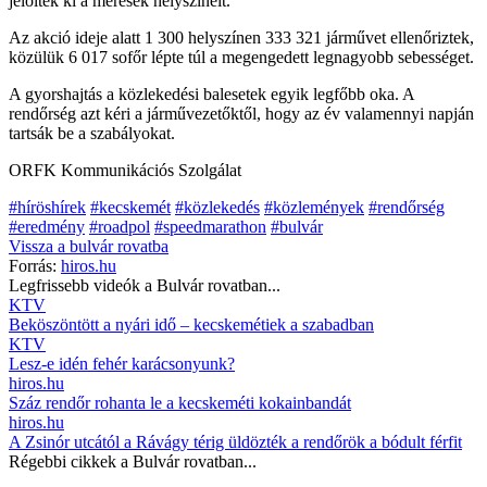
jelölték ki a mérések helyszíneit.
Az akció ideje alatt 1 300 helyszínen 333 321 járművet ellenőriztek,
közülük 6 017 sofőr lépte túl a megengedett legnagyobb sebességet.
A gyorshajtás a közlekedési balesetek egyik legfőbb oka. A
rendőrség azt kéri a járművezetőktől, hogy az év valamennyi napján
tartsák be a szabályokat.
ORFK Kommunikációs Szolgálat
#híröshírek
#kecskemét
#közlekedés
#közlemények
#rendőrség
#eredmény
#roadpol
#speedmarathon
#bulvár
Vissza a
bulvár
rovatba
Forrás:
hiros.hu
Legfrissebb videók a
Bulvár
rovatban...
KTV
Beköszöntött a nyári idő – kecskemétiek a szabadban
KTV
Lesz-e idén fehér karácsonyunk?
hiros.hu
Száz rendőr rohanta le a kecskeméti kokainbandát
hiros.hu
A Zsinór utcától a Rávágy térig üldözték a rendőrök a bódult férfit
Régebbi cikkek a
Bulvár
rovatban...