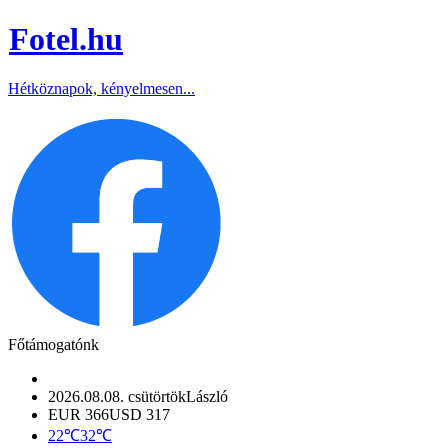
Fotel
.hu
Hétköznapok, kényelmesen...
Főtámogatónk
2026.08.08. csütörtök
László
EUR 366
USD 317
22℃
32℃