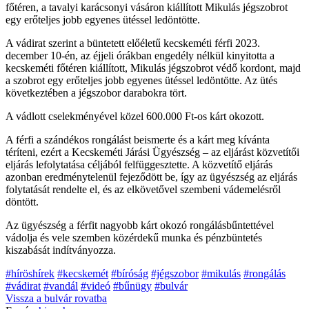
főtéren, a tavalyi karácsonyi vásáron kiállított Mikulás jégszobrot
egy erőteljes jobb egyenes ütéssel ledöntötte.
A vádirat szerint a büntetett előéletű kecskeméti férfi 2023.
december 10-én, az éjjeli órákban engedély nélkül kinyitotta a
kecskeméti főtéren kiállított, Mikulás jégszobrot védő kordont, majd
a szobrot egy erőteljes jobb egyenes ütéssel ledöntötte. Az ütés
következtében a jégszobor darabokra tört.
A vádlott cselekményével közel 600.000 Ft-os kárt okozott.
A férfi a szándékos rongálást beismerte és a kárt meg kívánta
téríteni, ezért a Kecskeméti Járási Ügyészség – az eljárást közvetítői
eljárás lefolytatása céljából felfüggesztette. A közvetítő eljárás
azonban eredménytelenül fejeződött be, így az ügyészség az eljárás
folytatását rendelte el, és az elkövetővel szembeni vádemelésről
döntött.
Az ügyészség a férfit nagyobb kárt okozó rongálásbűntettével
vádolja és vele szemben közérdekű munka és pénzbüntetés
kiszabását indítványozza.
#híröshírek
#kecskemét
#bíróság
#jégszobor
#mikulás
#rongálás
#vádirat
#vandál
#videó
#bűnügy
#bulvár
Vissza a
bulvár
rovatba