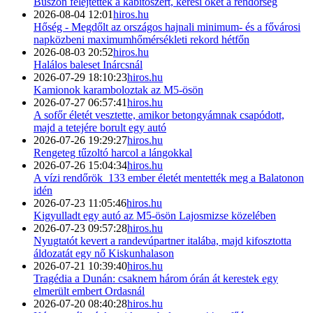
Buszon felejtették a kábítószert, keresi őket a rendőrség
2026-08-04 12:01
hiros.hu
Hőség - Megdőlt az országos hajnali minimum- és a fővárosi
napközbeni maximumhőmérsékleti rekord hétfőn
2026-08-03 20:52
hiros.hu
Halálos baleset Inárcsnál
2026-07-29 18:10:23
hiros.hu
Kamionok karamboloztak az M5-ösön
2026-07-27 06:57:41
hiros.hu
A sofőr életét vesztette, amikor betongyámnak csapódott,
majd a tetejére borult egy autó
2026-07-26 19:29:27
hiros.hu
Rengeteg tűzoltó harcol a lángokkal
2026-07-26 15:04:34
hiros.hu
A vízi rendőrök 133 ember életét mentették meg a Balatonon
idén
2026-07-23 11:05:46
hiros.hu
Kigyulladt egy autó az M5-ösön Lajosmizse közelében
2026-07-23 09:57:28
hiros.hu
Nyugtatót kevert a randevúpartner italába, majd kifosztotta
áldozatát egy nő Kiskunhalason
2026-07-21 10:39:40
hiros.hu
Tragédia a Dunán: csaknem három órán át kerestek egy
elmerült embert Ordasnál
2026-07-20 08:40:28
hiros.hu