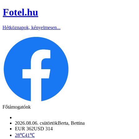
Fotel
.hu
Hétköznapok, kényelmesen...
Főtámogatónk
2026.08.06. csütörtök
Berta, Bettina
EUR 362
USD 314
28℃
41℃