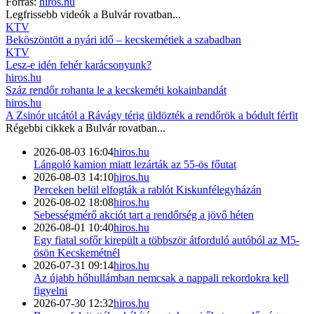
Forrás:
hiros.hu
Legfrissebb videók a
Bulvár
rovatban...
KTV
Beköszöntött a nyári idő – kecskemétiek a szabadban
KTV
Lesz-e idén fehér karácsonyunk?
hiros.hu
Száz rendőr rohanta le a kecskeméti kokainbandát
hiros.hu
A Zsinór utcától a Rávágy térig üldözték a rendőrök a bódult férfit
Régebbi cikkek a
Bulvár
rovatban...
2026-08-03 16:04
hiros.hu
Lángoló kamion miatt lezárták az 55-ös főutat
2026-08-03 14:10
hiros.hu
Perceken belül elfogták a rablót Kiskunfélegyházán
2026-08-02 18:08
hiros.hu
Sebességmérő akciót tart a rendőrség a jövő héten
2026-08-01 10:40
hiros.hu
Egy fiatal sofőr kirepült a többször átforduló autóból az M5-
ösön Kecskemétnél
2026-07-31 09:14
hiros.hu
Az újabb hőhullámban nemcsak a nappali rekordokra kell
figyelni
2026-07-30 12:32
hiros.hu