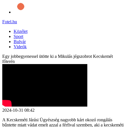
Fotel
.hu
Közélet
Sport
Bulvár
Videók
Egy jobbegyenessel ütötte ki a Mikulás jégszobrot Kecskemét
főterén
2024-10-31 08:42
A Kecskeméti Járási Ügyészség nagyobb kárt okozó rongálás
bűntette miatt vádat emelt azzal a férfival szemben, aki a kecskeméti