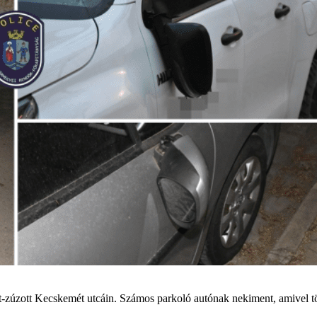
tört-zúzott Kecskemét utcáin. Számos parkoló autónak nekiment, amivel t