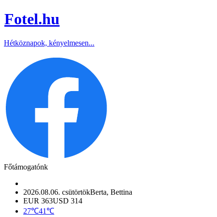
Fotel
.hu
Hétköznapok, kényelmesen...
Főtámogatónk
2026.08.06. csütörtök
Berta, Bettina
EUR 363
USD 314
27℃
41℃