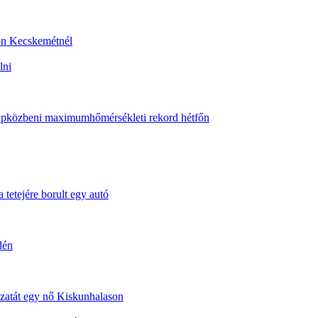
sön Kecskemétnél
lni
napközbeni maximumhőmérsékleti rekord hétfőn
 tetejére borult egy autó
dén
dozatát egy nő Kiskunhalason