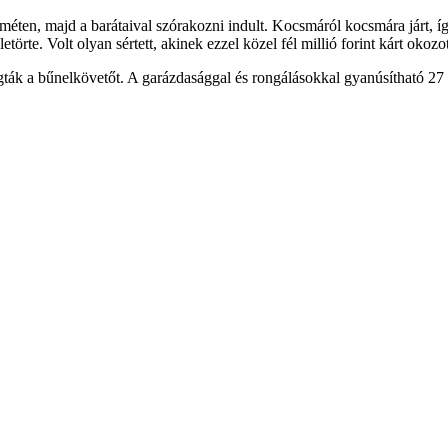
éten, majd a barátaival szórakozni indult. Kocsmáról kocsmára járt, így 
etörte. Volt olyan sértett, akinek ezzel közel fél millió forint kárt okoz
ogták a bűnelkövetőt. A garázdasággal és rongálásokkal gyanúsítható 27 év