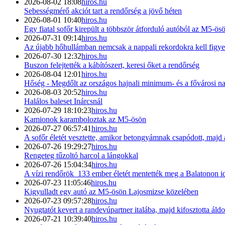
2026-08-02 18:08
hiros.hu
Sebességmérő akciót tart a rendőrség a jövő héten
2026-08-01 10:40
hiros.hu
Egy fiatal sofőr kirepült a többször átforduló autóból az M5-ö
2026-07-31 09:14
hiros.hu
Az újabb hőhullámban nemcsak a nappali rekordokra kell figye
2026-07-30 12:32
hiros.hu
Buszon felejtették a kábítószert, keresi őket a rendőrség
2026-08-04 12:01
hiros.hu
Hőség - Megdőlt az országos hajnali minimum- és a fővárosi 
2026-08-03 20:52
hiros.hu
Halálos baleset Inárcsnál
2026-07-29 18:10:23
hiros.hu
Kamionok karamboloztak az M5-ösön
2026-07-27 06:57:41
hiros.hu
A sofőr életét vesztette, amikor betongyámnak csapódott, majd a
2026-07-26 19:29:27
hiros.hu
Rengeteg tűzoltó harcol a lángokkal
2026-07-26 15:04:34
hiros.hu
A vízi rendőrök 133 ember életét mentették meg a Balatonon i
2026-07-23 11:05:46
hiros.hu
Kigyulladt egy autó az M5-ösön Lajosmizse közelében
2026-07-23 09:57:28
hiros.hu
Nyugtatót kevert a randevúpartner italába, majd kifosztotta ál
2026-07-21 10:39:40
hiros.hu