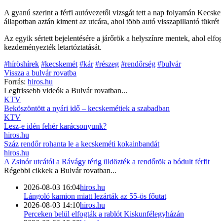
A gyanú szerint a férfi autóvezetői vizsgát tett a nap folyamán Kecskem
állapotban aztán kiment az utcára, ahol több autó visszapillantó tükrét l
Az egyik sértett bejelentésére a járőrök a helyszínre mentek, ahol elf
kezdeményezték letartóztatását.
#híröshírek
#kecskemét
#kár
#részeg
#rendőrség
#bulvár
Vissza a
bulvár
rovatba
Forrás:
hiros.hu
Legfrissebb videók a
Bulvár
rovatban...
KTV
Beköszöntött a nyári idő – kecskemétiek a szabadban
KTV
Lesz-e idén fehér karácsonyunk?
hiros.hu
Száz rendőr rohanta le a kecskeméti kokainbandát
hiros.hu
A Zsinór utcától a Rávágy térig üldözték a rendőrök a bódult férfit
Régebbi cikkek a
Bulvár
rovatban...
2026-08-03 16:04
hiros.hu
Lángoló kamion miatt lezárták az 55-ös főutat
2026-08-03 14:10
hiros.hu
Perceken belül elfogták a rablót Kiskunfélegyházán