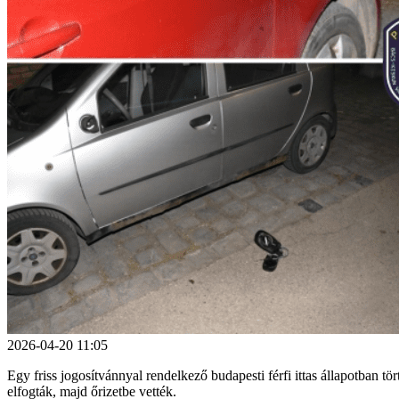
2026-04-20 11:05
Egy friss jogosítvánnyal rendelkező budapesti férfi ittas állapotban 
elfogták, majd őrizetbe vették.