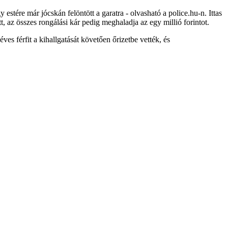
estére már jócskán felöntött a garatra - olvasható a police.hu-n. Ittas
ott, az összes rongálási kár pedig meghaladja az egy millió forintot.
es férfit a kihallgatását követően őrizetbe vették, és