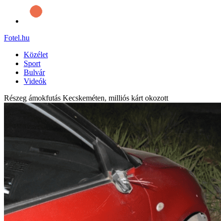
Fotel
.hu
Közélet
Sport
Bulvár
Videók
Részeg ámokfutás Kecskeméten, milliós kárt okozott