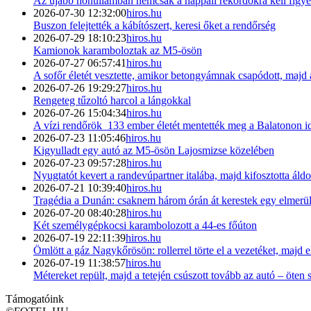
Az újabb hőhullámban nemcsak a nappali rekordokra kell figye
2026-07-30 12:32:00
hiros.hu
Buszon felejtették a kábítószert, keresi őket a rendőrség
2026-07-29 18:10:23
hiros.hu
Kamionok karamboloztak az M5-ösön
2026-07-27 06:57:41
hiros.hu
A sofőr életét vesztette, amikor betongyámnak csapódott, majd a
2026-07-26 19:29:27
hiros.hu
Rengeteg tűzoltó harcol a lángokkal
2026-07-26 15:04:34
hiros.hu
A vízi rendőrök 133 ember életét mentették meg a Balatonon i
2026-07-23 11:05:46
hiros.hu
Kigyulladt egy autó az M5-ösön Lajosmizse közelében
2026-07-23 09:57:28
hiros.hu
Nyugtatót kevert a randevúpartner italába, majd kifosztotta ál
2026-07-21 10:39:40
hiros.hu
Tragédia a Dunán: csaknem három órán át kerestek egy elmerül
2026-07-20 08:40:28
hiros.hu
Két személygépkocsi karambolozott a 44-es főúton
2026-07-19 22:11:39
hiros.hu
Ömlött a gáz Nagykőrösön: rollerrel törte el a vezetéket, majd e
2026-07-19 11:38:57
hiros.hu
Métereket repült, majd a tetején csúszott tovább az autó – öten 
Támogatóink