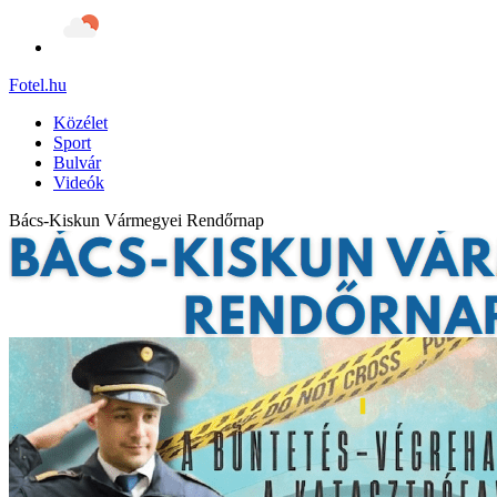
Fotel
.hu
Közélet
Sport
Bulvár
Videók
Bács-Kiskun Vármegyei Rendőrnap