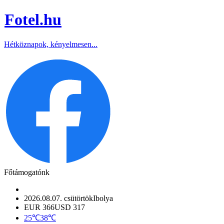
Fotel
.hu
Hétköznapok, kényelmesen...
Főtámogatónk
2026.08.07. csütörtök
Ibolya
EUR 366
USD 317
25℃
38℃