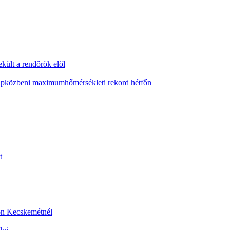
ekült a rendőrök elől
napközbeni maximumhőmérsékleti rekord hétfőn
t
sön Kecskemétnél