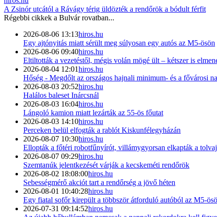
hiros.hu
A Zsinór utcától a Rávágy térig üldözték a rendőrök a bódult férfit
Régebbi cikkek a
Bulvár
rovatban...
2026-08-06 13:13
hiros.hu
Egy ajtónyitás miatt sérült meg súlyosan egy autós az M5-ösön
2026-08-06 09:40
hiros.hu
Eltiltották a vezetéstől, mégis volán mögé ült – kétszer is elmen
2026-08-04 12:01
hiros.hu
Hőség - Megdőlt az országos hajnali minimum- és a fővárosi 
2026-08-03 20:52
hiros.hu
Halálos baleset Inárcsnál
2026-08-03 16:04
hiros.hu
Lángoló kamion miatt lezárták az 55-ös főutat
2026-08-03 14:10
hiros.hu
Perceken belül elfogták a rablót Kiskunfélegyházán
2026-08-07 10:30
hiros.hu
Ellopták a főtéri robotfűnyírót, villámygyorsan elkapták a tolvaj
2026-08-07 09:29
hiros.hu
Szemtanúk jelentkezését várják a kecskeméti rendőrök
2026-08-02 18:08:00
hiros.hu
Sebességmérő akciót tart a rendőrség a jövő héten
2026-08-01 10:40:28
hiros.hu
Egy fiatal sofőr kirepült a többször átforduló autóból az M5-ö
2026-07-31 09:14:52
hiros.hu