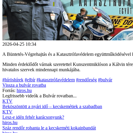
2026-04-25 10:34
A Büntetés-Végrehajtás és a Katasztrófavédelem együttműködésével
Minden érdeklődőt várnak szeretettel Kunszentmiklóson a Kálvin tére
hivatalos szervek mindennapi munkájába.
#híröshírek
#elbír
#katasztrófavédelem
#rendőrség
#bulvár
Vissza a
bulvár
rovatba
Forrás:
hiros.hu
Legfrissebb videók a
Bulvár
rovatban...
KTV
Beköszöntött a nyári idő – kecskemétiek a szabadban
KTV
Lesz-e idén fehér karácsonyunk?
hiros.hu
Száz rendőr rohanta le a kecskeméti kokainbandát