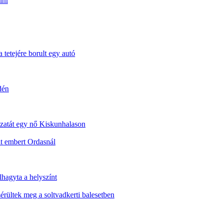
lni
 tetejére borult egy autó
dén
dozatát egy nő Kiskunhalason
t embert Ordasnál
lhagyta a helyszínt
sérültek meg a soltvadkerti balesetben