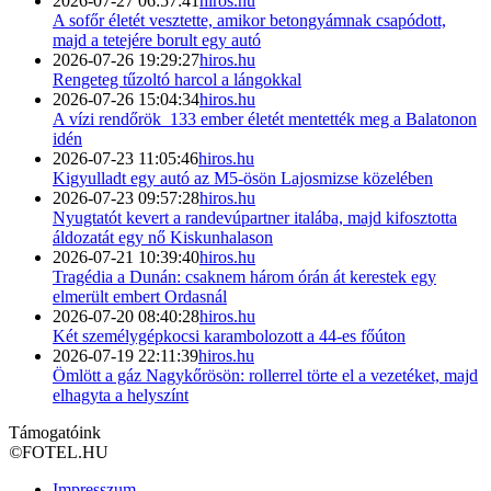
2026-07-27 06:57:41
hiros.hu
A sofőr életét vesztette, amikor betongyámnak csapódott,
majd a tetejére borult egy autó
2026-07-26 19:29:27
hiros.hu
Rengeteg tűzoltó harcol a lángokkal
2026-07-26 15:04:34
hiros.hu
A vízi rendőrök 133 ember életét mentették meg a Balatonon
idén
2026-07-23 11:05:46
hiros.hu
Kigyulladt egy autó az M5-ösön Lajosmizse közelében
2026-07-23 09:57:28
hiros.hu
Nyugtatót kevert a randevúpartner italába, majd kifosztotta
áldozatát egy nő Kiskunhalason
2026-07-21 10:39:40
hiros.hu
Tragédia a Dunán: csaknem három órán át kerestek egy
elmerült embert Ordasnál
2026-07-20 08:40:28
hiros.hu
Két személygépkocsi karambolozott a 44-es főúton
2026-07-19 22:11:39
hiros.hu
Ömlött a gáz Nagykőrösön: rollerrel törte el a vezetéket, majd
elhagyta a helyszínt
Támogatóink
©
FOTEL.HU
Impresszum