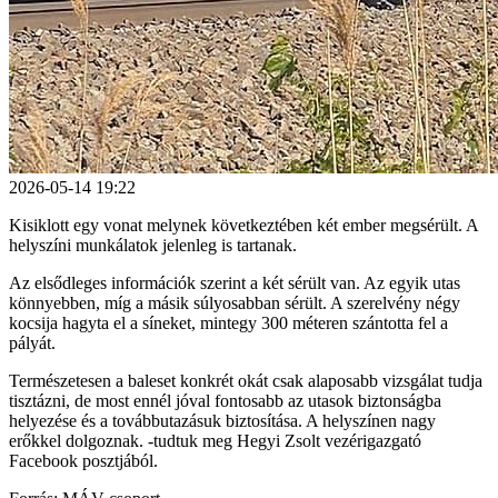
2026-05-14 19:22
Kisiklott egy vonat melynek következtében két ember megsérült. A
helyszíni munkálatok jelenleg is tartanak.
Az elsődleges információk szerint a két sérült van. Az egyik utas
könnyebben, míg a másik súlyosabban sérült. A szerelvény négy
kocsija hagyta el a síneket, mintegy 300 méteren szántotta fel a
pályát.
Természetesen a baleset konkrét okát csak alaposabb vizsgálat tudja
tisztázni, de most ennél jóval fontosabb az utasok biztonságba
helyezése és a továbbutazásuk biztosítása. A helyszínen nagy
erőkkel dolgoznak. -tudtuk meg Hegyi Zsolt vezérigazgató
Facebook posztjából.