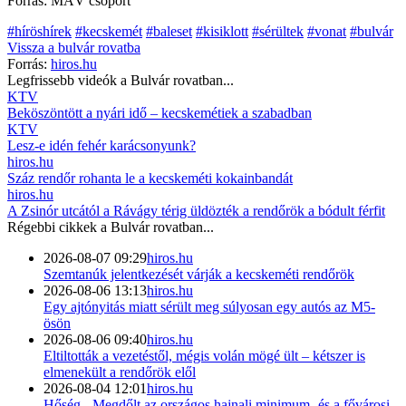
Forrás: MÁV csoport
#híröshírek
#kecskemét
#baleset
#kisiklott
#sérültek
#vonat
#bulvár
Vissza a
bulvár
rovatba
Forrás:
hiros.hu
Legfrissebb videók a
Bulvár
rovatban...
KTV
Beköszöntött a nyári idő – kecskemétiek a szabadban
KTV
Lesz-e idén fehér karácsonyunk?
hiros.hu
Száz rendőr rohanta le a kecskeméti kokainbandát
hiros.hu
A Zsinór utcától a Rávágy térig üldözték a rendőrök a bódult férfit
Régebbi cikkek a
Bulvár
rovatban...
2026-08-07 09:29
hiros.hu
Szemtanúk jelentkezését várják a kecskeméti rendőrök
2026-08-06 13:13
hiros.hu
Egy ajtónyitás miatt sérült meg súlyosan egy autós az M5-
ösön
2026-08-06 09:40
hiros.hu
Eltiltották a vezetéstől, mégis volán mögé ült – kétszer is
elmenekült a rendőrök elől
2026-08-04 12:01
hiros.hu
Hőség - Megdőlt az országos hajnali minimum- és a fővárosi