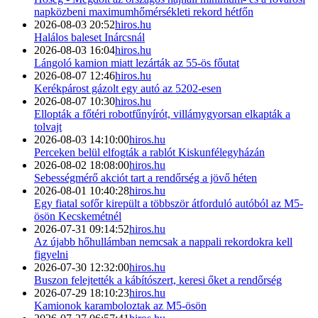
napközbeni maximumhőmérsékleti rekord hétfőn
2026-08-03 20:52
hiros.hu
Halálos baleset Inárcsnál
2026-08-03 16:04
hiros.hu
Lángoló kamion miatt lezárták az 55-ös főutat
2026-08-07 12:46
hiros.hu
Kerékpárost gázolt egy autó az 5202-esen
2026-08-07 10:30
hiros.hu
Ellopták a főtéri robotfűnyírót, villámygyorsan elkapták a
tolvajt
2026-08-03 14:10:00
hiros.hu
Perceken belül elfogták a rablót Kiskunfélegyházán
2026-08-02 18:08:00
hiros.hu
Sebességmérő akciót tart a rendőrség a jövő héten
2026-08-01 10:40:28
hiros.hu
Egy fiatal sofőr kirepült a többször átforduló autóból az M5-
ösön Kecskemétnél
2026-07-31 09:14:52
hiros.hu
Az újabb hőhullámban nemcsak a nappali rekordokra kell
figyelni
2026-07-30 12:32:00
hiros.hu
Buszon felejtették a kábítószert, keresi őket a rendőrség
2026-07-29 18:10:23
hiros.hu
Kamionok karamboloztak az M5-ösön