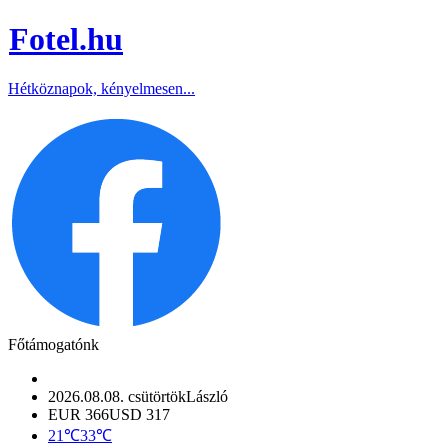
Fotel
.hu
Hétköznapok, kényelmesen...
Főtámogatónk
2026.08.08. csütörtök
László
EUR 366
USD 317
21℃
33℃