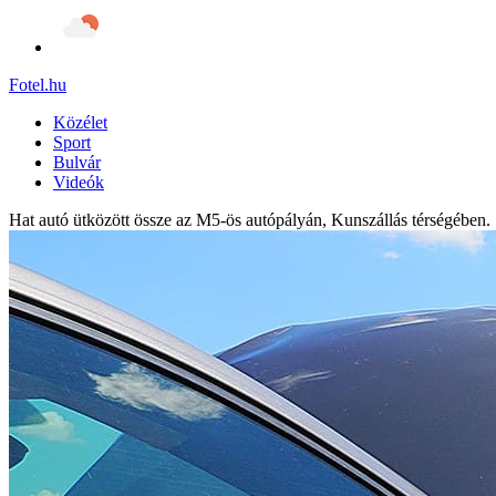
Fotel
.hu
Közélet
Sport
Bulvár
Videók
Hat autó ütközött össze az M5-ös autópályán, Kunszállás térségében.