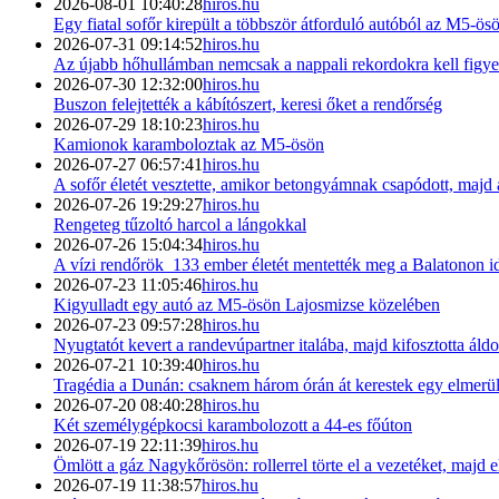
2026-08-01 10:40:28
hiros.hu
Egy fiatal sofőr kirepült a többször átforduló autóból az M5-ö
2026-07-31 09:14:52
hiros.hu
Az újabb hőhullámban nemcsak a nappali rekordokra kell figye
2026-07-30 12:32:00
hiros.hu
Buszon felejtették a kábítószert, keresi őket a rendőrség
2026-07-29 18:10:23
hiros.hu
Kamionok karamboloztak az M5-ösön
2026-07-27 06:57:41
hiros.hu
A sofőr életét vesztette, amikor betongyámnak csapódott, majd a
2026-07-26 19:29:27
hiros.hu
Rengeteg tűzoltó harcol a lángokkal
2026-07-26 15:04:34
hiros.hu
A vízi rendőrök 133 ember életét mentették meg a Balatonon i
2026-07-23 11:05:46
hiros.hu
Kigyulladt egy autó az M5-ösön Lajosmizse közelében
2026-07-23 09:57:28
hiros.hu
Nyugtatót kevert a randevúpartner italába, majd kifosztotta ál
2026-07-21 10:39:40
hiros.hu
Tragédia a Dunán: csaknem három órán át kerestek egy elmerül
2026-07-20 08:40:28
hiros.hu
Két személygépkocsi karambolozott a 44-es főúton
2026-07-19 22:11:39
hiros.hu
Ömlött a gáz Nagykőrösön: rollerrel törte el a vezetéket, majd e
2026-07-19 11:38:57
hiros.hu