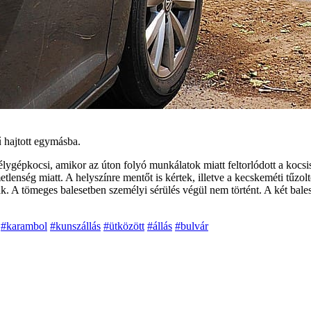
 hajtott egymásba.
ygépkocsi, amikor az úton folyó munkálatok miatt feltorlódott a kocsisor
metlenség miatt. A helyszínre mentőt is kértek, illetve a kecskeméti tűz
A tömeges balesetben személyi sérülés végül nem történt. A két baleset
#karambol
#kunszállás
#ütközött
#állás
#bulvár