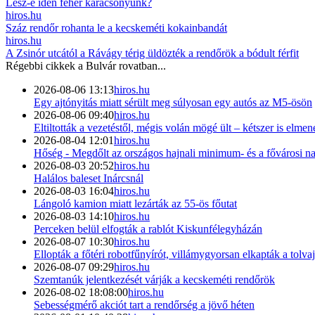
Lesz-e idén fehér karácsonyunk?
hiros.hu
Száz rendőr rohanta le a kecskeméti kokainbandát
hiros.hu
A Zsinór utcától a Rávágy térig üldözték a rendőrök a bódult férfit
Régebbi cikkek a
Bulvár
rovatban...
2026-08-06 13:13
hiros.hu
Egy ajtónyitás miatt sérült meg súlyosan egy autós az M5-ösön
2026-08-06 09:40
hiros.hu
Eltiltották a vezetéstől, mégis volán mögé ült – kétszer is elmen
2026-08-04 12:01
hiros.hu
Hőség - Megdőlt az országos hajnali minimum- és a fővárosi 
2026-08-03 20:52
hiros.hu
Halálos baleset Inárcsnál
2026-08-03 16:04
hiros.hu
Lángoló kamion miatt lezárták az 55-ös főutat
2026-08-03 14:10
hiros.hu
Perceken belül elfogták a rablót Kiskunfélegyházán
2026-08-07 10:30
hiros.hu
Ellopták a főtéri robotfűnyírót, villámygyorsan elkapták a tolvaj
2026-08-07 09:29
hiros.hu
Szemtanúk jelentkezését várják a kecskeméti rendőrök
2026-08-02 18:08:00
hiros.hu
Sebességmérő akciót tart a rendőrség a jövő héten