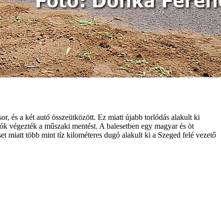
, és a két autó összeütközött. Ez miatt újabb torlódás alakult ki
oltók végezték a műszaki mentést. A balesetben egy magyar és öt
 miatt több mint tíz kilométeres dugó alakult ki a Szeged felé vezető