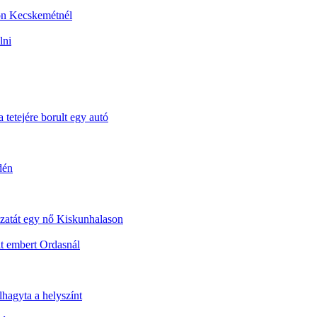
sön Kecskemétnél
lni
 tetejére borult egy autó
dén
dozatát egy nő Kiskunhalason
t embert Ordasnál
lhagyta a helyszínt