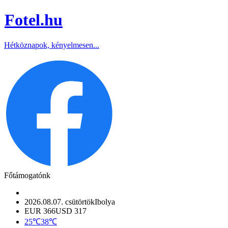
Fotel
.hu
Hétköznapok, kényelmesen...
Főtámogatónk
2026.08.07. csütörtök
Ibolya
EUR 366
USD 317
25℃
38℃