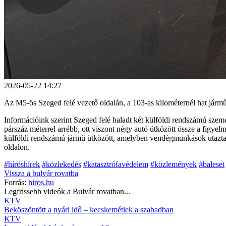
2026-05-22 14:27
Az M5-ös Szeged felé vezető oldalán, a 103-as kilométernél hat jármű
Információink szerint Szeged felé haladt két külföldi rendszámú személ
párszáz méterrel arrébb, ott viszont négy autó ütközött össze a figyel
külföldi rendszámú jármű ütközött, amelyben vendégmunkások utaztak. 
oldalon.
#híröshírek
#közlekedés
#katasztrófavédelem
#közlemények
#baleset
Vissza a
bulvár
rovatba
Forrás:
hiros.hu
Legfrissebb videók a
Bulvár
rovatban...
KTV
Beköszöntött a nyári idő – kecskemétiek a szabadban
KTV