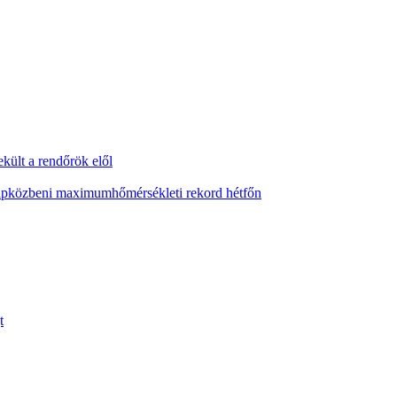
ekült a rendőrök elől
napközbeni maximumhőmérsékleti rekord hétfőn
t