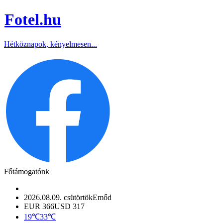
Fotel
.hu
Hétköznapok, kényelmesen...
Főtámogatónk
2026.08.09. csütörtök
Emőd
EUR 366
USD 317
19℃
33℃