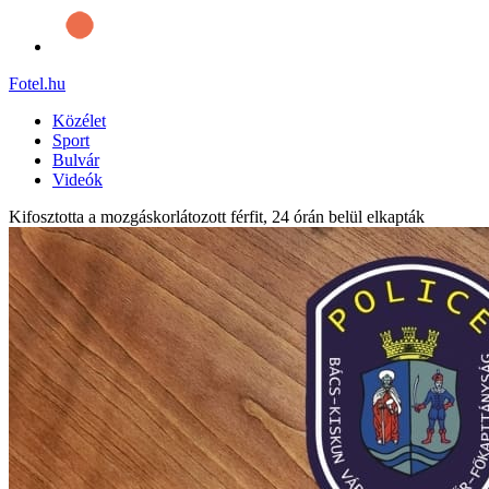
Fotel
.hu
Közélet
Sport
Bulvár
Videók
Kifosztotta a mozgáskorlátozott férfit, 24 órán belül elkapták