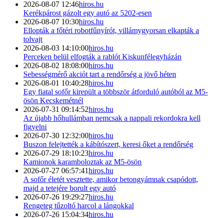
2026-08-07 12:46
hiros.hu
Kerékpárost gázolt egy autó az 5202-esen
2026-08-07 10:30
hiros.hu
Ellopták a főtéri robotfűnyírót, villámygyorsan elkapták a
tolvajt
2026-08-03 14:10:00
hiros.hu
Perceken belül elfogták a rablót Kiskunfélegyházán
2026-08-02 18:08:00
hiros.hu
Sebességmérő akciót tart a rendőrség a jövő héten
2026-08-01 10:40:28
hiros.hu
Egy fiatal sofőr kirepült a többször átforduló autóból az M5-
ösön Kecskemétnél
2026-07-31 09:14:52
hiros.hu
Az újabb hőhullámban nemcsak a nappali rekordokra kell
figyelni
2026-07-30 12:32:00
hiros.hu
Buszon felejtették a kábítószert, keresi őket a rendőrség
2026-07-29 18:10:23
hiros.hu
Kamionok karamboloztak az M5-ösön
2026-07-27 06:57:41
hiros.hu
A sofőr életét vesztette, amikor betongyámnak csapódott,
majd a tetejére borult egy autó
2026-07-26 19:29:27
hiros.hu
Rengeteg tűzoltó harcol a lángokkal
2026-07-26 15:04:34
hiros.hu