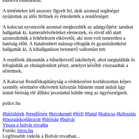
eldobva elmenekült.
A történtekre két asszony figyelt fel, akik azonnal segítséget
nyújtottak az idős férfinek és értesítették a rendőrséget.
A kalocsai nyomozók azonnal megkezdték az adatgyűjtést: tanúkat
hallgattak ki, kamerafelvételeket elemeztek, és rövid idő alatt
azonosították a feltételezett elkövetőt, aki nem volt ismeretlen a
hatóság előtt. A fiatalembert másnap elfogták és gyanúsítottként
hallgatták ki. A kihallgatáson beismerő vallomást tett.
A rendőrök átkutatták a bűnelkövető lakóhelyét, ahol megtalálták és
lefoglalták az eltulajdonított pénzt, amelyet később visszaadtak a
sértettnek.
A Kalocsai Rendőrkapitányság a védekezésre korlátozottan képes
személy sérelmére elkövetett kifosztás bűntette miatt indult ügy
iratait bíróság elé állítási javaslattal küldte meg az ügyészségnek.
police.hu
#híröshírek
#rendőrség
#kecskemét
#férfi
#fiatal
#kalocsa
#kifosztás
#mozgáskorlátozott
#bíróság
#bulvár
Vissza a
bulvár
rovatba
Forrás:
hiros.hu
Legfrissebb videók a
Bulvár
rovatban...