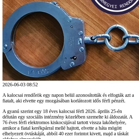
2026-06-03 08:52
A kalocsai rendőrök egy napon belül azonosították és elfogták azt a
fiatalt, aki elvette egy mozgásában korlátozott idős férfi pénzét.
A gyanú szerint egy 18 éves kalocsai férfi 2026. április 25-én
délután egy szociális intézmény közelében szemelte ki áldozatát. A
76 éves férfi elektromos kiskocsijával tartott vissza lakóhelyére,
amikor a fiatal kerékpárral mellé hajtott, elvette a háta mögött
elhelyezett övtáskáját, abból 40 ezer forintot kivett, majd a táskát