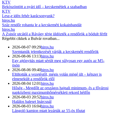
KTV
Beköszöntött a nyári idő – kecskemétiek a szabadban
KTV
Lesz-e idén fehér karácsonyunk?
hiros.hu
Száz rendőr rohanta le a kecskeméti kokainbandát
hiros.hu
A Zsinór utcától a Rávágy térig üldözték a rendőrök a bódult férfit
Régebbi cikkek a
Bulvár
rovatban...
2026-08-07 09:29
hiros.hu
Szemtanúk jelentkezését várják a kecskeméti rendőrök
2026-08-06 13:13
hiros.hu
Egy ajtónyitás miatt sérült meg súlyosan egy autós az M5-
ösön
2026-08-06 09:40
hiros.hu
Eltiltották a vezetéstől, mégis volán mögé ült – kétszer is
elmenekült a rendőrök elől
2026-08-04 12:01
hiros.hu
Hőség - Megdőlt az országos hajnali minimum- és a fővárosi
napközbeni maximumhőmérsékleti rekord hétfőn
2026-08-03 20:52
hiros.hu
Halálos baleset Inárcsnál
2026-08-03 16:04
hiros.hu
Lángoló kamion miatt lezárták az 55-ös főutat