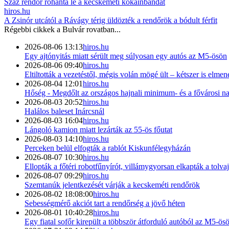
Száz rendőr rohanta le a kecskeméti kokainbandát
hiros.hu
A Zsinór utcától a Rávágy térig üldözték a rendőrök a bódult férfit
Régebbi cikkek a
Bulvár
rovatban...
2026-08-06 13:13
hiros.hu
Egy ajtónyitás miatt sérült meg súlyosan egy autós az M5-ösön
2026-08-06 09:40
hiros.hu
Eltiltották a vezetéstől, mégis volán mögé ült – kétszer is elmen
2026-08-04 12:01
hiros.hu
Hőség - Megdőlt az országos hajnali minimum- és a fővárosi 
2026-08-03 20:52
hiros.hu
Halálos baleset Inárcsnál
2026-08-03 16:04
hiros.hu
Lángoló kamion miatt lezárták az 55-ös főutat
2026-08-03 14:10
hiros.hu
Perceken belül elfogták a rablót Kiskunfélegyházán
2026-08-07 10:30
hiros.hu
Ellopták a főtéri robotfűnyírót, villámygyorsan elkapták a tolvaj
2026-08-07 09:29
hiros.hu
Szemtanúk jelentkezését várják a kecskeméti rendőrök
2026-08-02 18:08:00
hiros.hu
Sebességmérő akciót tart a rendőrség a jövő héten
2026-08-01 10:40:28
hiros.hu
Egy fiatal sofőr kirepült a többször átforduló autóból az M5-ö