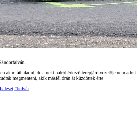
 Sándorfalván.
n akart áthaladni, de a neki balról érkező terepjáró vezetője nem adott 
tudták megmenteni, akik másfél órán át küzdöttek érte.
baleset
#bulvár