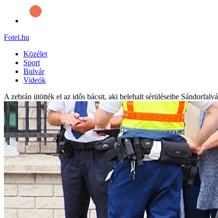
Fotel
.hu
Közélet
Sport
Bulvár
Videók
A zebrán ütötték el az idős bácsit, aki belehalt sérüléseibe Sándorfalv