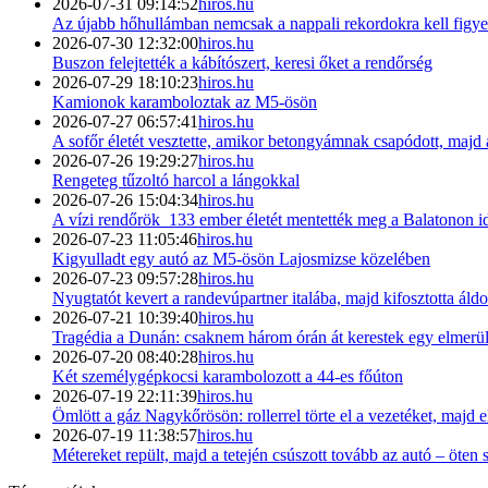
2026-07-31 09:14:52
hiros.hu
Az újabb hőhullámban nemcsak a nappali rekordokra kell figye
2026-07-30 12:32:00
hiros.hu
Buszon felejtették a kábítószert, keresi őket a rendőrség
2026-07-29 18:10:23
hiros.hu
Kamionok karamboloztak az M5-ösön
2026-07-27 06:57:41
hiros.hu
A sofőr életét vesztette, amikor betongyámnak csapódott, majd a
2026-07-26 19:29:27
hiros.hu
Rengeteg tűzoltó harcol a lángokkal
2026-07-26 15:04:34
hiros.hu
A vízi rendőrök 133 ember életét mentették meg a Balatonon i
2026-07-23 11:05:46
hiros.hu
Kigyulladt egy autó az M5-ösön Lajosmizse közelében
2026-07-23 09:57:28
hiros.hu
Nyugtatót kevert a randevúpartner italába, majd kifosztotta ál
2026-07-21 10:39:40
hiros.hu
Tragédia a Dunán: csaknem három órán át kerestek egy elmerül
2026-07-20 08:40:28
hiros.hu
Két személygépkocsi karambolozott a 44-es főúton
2026-07-19 22:11:39
hiros.hu
Ömlött a gáz Nagykőrösön: rollerrel törte el a vezetéket, majd e
2026-07-19 11:38:57
hiros.hu
Métereket repült, majd a tetején csúszott tovább az autó – öten 