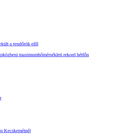
ekült a rendőrök elől
napközbeni maximumhőmérsékleti rekord hétfőn
t
sön Kecskemétnél