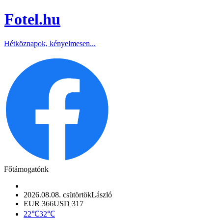
Fotel
.hu
Hétköznapok, kényelmesen...
Főtámogatónk
2026.08.08. csütörtök
László
EUR 366
USD 317
22℃
32℃