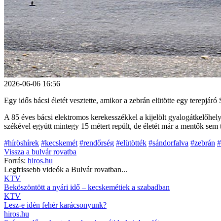
2026-06-06 16:56
Egy idős bácsi életét vesztette, amikor a zebrán elütötte egy terepjáró
A 85 éves bácsi elektromos kerekesszékkel a kijelölt gyalogátkelőhelye
székével együtt mintegy 15 métert repült, de életét már a mentők sem 
#híröshírek
#kecskemét
#rendőrség
#elütötték
#sándorfalva
#zebrán
#
Vissza a
bulvár
rovatba
Forrás:
hiros.hu
Legfrissebb videók a
Bulvár
rovatban...
KTV
Beköszöntött a nyári idő – kecskemétiek a szabadban
KTV
Lesz-e idén fehér karácsonyunk?
hiros.hu