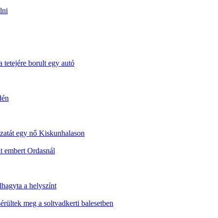
lni
 tetejére borult egy autó
dén
dozatát egy nő Kiskunhalason
t embert Ordasnál
lhagyta a helyszínt
sérültek meg a soltvadkerti balesetben