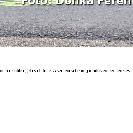
neki elsőbbséget és elütötte. A szerencsétlenül járt idős ember kerekes