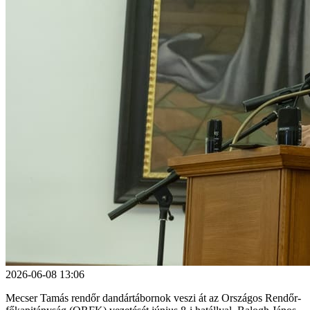
2026-06-08 13:06
Mecser Tamás rendőr dandártábornok veszi át az Országos Rendőr-