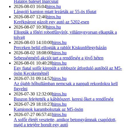
Halálos baleset Inárcsnál
2026-08-03 16:04
hiros.hu
Lángoló kamion miatt lezárták az 55-ös főutat
2026-08-07 12:46
hiros.hu
Kerékpárost gázolt egy autó az 5202-esen
2026-08-07 10:30
hiros.hu
Ellopták a főtéri robotfűnyírót, villámygyorsan elkapták a
tolvajt
2026-08-03 14:10:00
hiros.hu
Perceken belül elfogták a rablót Kiskunfélegyházán
2026-08-02 18:08:00
hiros.hu
Sebességmérő akciót tart a rendőrség a jövő héten
2026-08-01 10:40:28
hiros.hu
Egy fiatal sofőr kirepült a többször átforduló autóból az M5-
ösön Kecskemétnél
2026-07-31 09:14:52
hiros.hu
Az újabb hőhullámban nemcsak a nappali rekordokra kell
figyelni
2026-07-30 12:32:00
hiros.hu
Buszon felejtették a kábítószert, keresi őket a rendőrség
2026-07-29 18:10:23
hiros.hu
Kamionok karamboloztak az M5-ösön
2026-07-27 06:57:41
hiros.hu
A sofőr életét vesztette, amikor betongyámnak csapódott,
majd a tetejére borult egy autó