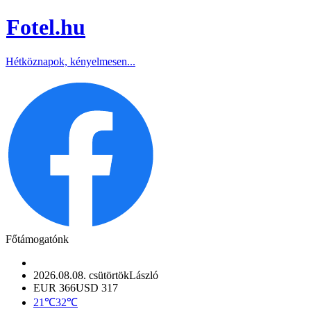
Fotel
.hu
Hétköznapok, kényelmesen...
Főtámogatónk
2026.08.08. csütörtök
László
EUR 366
USD 317
21℃
32℃