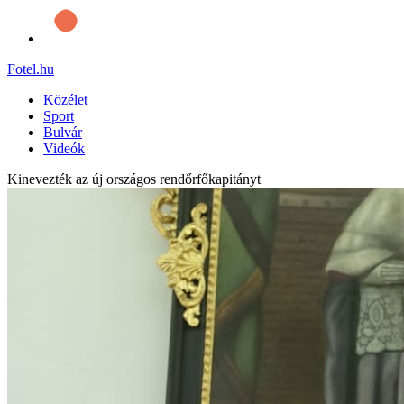
Fotel
.hu
Közélet
Sport
Bulvár
Videók
Kinevezték az új országos rendőrfőkapitányt