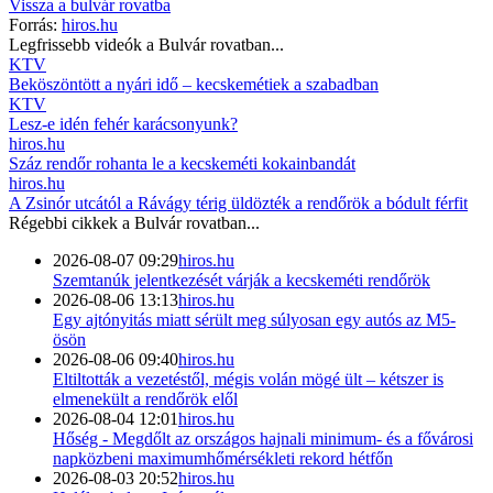
Vissza a
bulvár
rovatba
Forrás:
hiros.hu
Legfrissebb videók a
Bulvár
rovatban...
KTV
Beköszöntött a nyári idő – kecskemétiek a szabadban
KTV
Lesz-e idén fehér karácsonyunk?
hiros.hu
Száz rendőr rohanta le a kecskeméti kokainbandát
hiros.hu
A Zsinór utcától a Rávágy térig üldözték a rendőrök a bódult férfit
Régebbi cikkek a
Bulvár
rovatban...
2026-08-07 09:29
hiros.hu
Szemtanúk jelentkezését várják a kecskeméti rendőrök
2026-08-06 13:13
hiros.hu
Egy ajtónyitás miatt sérült meg súlyosan egy autós az M5-
ösön
2026-08-06 09:40
hiros.hu
Eltiltották a vezetéstől, mégis volán mögé ült – kétszer is
elmenekült a rendőrök elől
2026-08-04 12:01
hiros.hu
Hőség - Megdőlt az országos hajnali minimum- és a fővárosi
napközbeni maximumhőmérsékleti rekord hétfőn
2026-08-03 20:52
hiros.hu