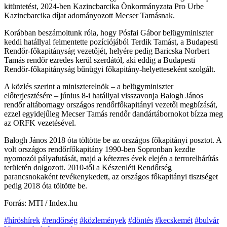
kitüntetést, 2024-ben Kazincbarcika Önkormányzata Pro Urbe
Kazincbarcika díjat adományozott Mecser Tamásnak.
Korábban beszámoltunk róla, hogy Pósfai Gábor belügyminiszter
keddi hatállyal felmentette pozíciójából Terdik Tamást, a Budapesti
Rendőr-főkapitányság vezetőjét, helyére pedig Baricska Norbert
Tamás rendőr ezredes kerül szerdától, aki eddig a Budapesti
Rendőr-főkapitányság bűnügyi főkapitány-helyetteseként szolgált.
A közlés szerint a miniszterelnök – a belügyminiszter
előterjesztésére – június 8-i hatállyal visszavonja Balogh János
rendőr altábornagy országos rendőrfőkapitányi vezetői megbízását,
ezzel egyidejűleg Mecser Tamás rendőr dandártábornokot bízza meg
az ORFK vezetésével.
Balogh János 2018 óta töltötte be az országos főkapitányi posztot. A
volt országos rendőrfőkapitány 1990-ben Sopronban kezdte
nyomozói pályafutását, majd a kétezres évek elején a terrorelhárítás
területén dolgozott. 2010-től a Készenléti Rendőrség
parancsnokaként tevékenykedett, az országos főkapitányi tisztséget
pedig 2018 óta töltötte be.
Forrás: MTI / Index.hu
#híröshírek
#rendőrség
#közlemények
#döntés
#kecskemét
#bulvár