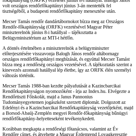
főkapitányság (ORFK) vezetését június 8-i hatállyal. Balogh János
volt országos rendőrfőkapitányt június 3-án mentették fel
tisztségéből, a budapesti rendőrfőkapitány menesztése után.
Mecser Tamás rendőr dandártábornokot bízza meg az Országos
Rendőr-főkapitányság (ORFK) vezetésével Magyar Péter
miniszterelnök június 8-i hatállyal – tájékoztatta a
Belügyminisztérium az MTI-t hétfőn.
A döntés értelmében a miniszterelnök a belügyminiszter
előterjesztésére visszavonja Balogh János rendőr altábornagy
országos rendőrfőkapitányi megbízását, és egyúttal Mecser Tamást
bízza meg a rendőrség országos vezetésével. A tájékoztatás szerint a
kinevezés azonnali hatállyal lép életbe, így az ORFK élén személyi
változás történik.
Mecser Tamás 1988-ban kezdte pályafutását a Kazincbarcikai
Rendőrkapitányságon nyomozóként - írja az Index.hu. Elvégezte a
Rendőrtiszti Főiskolát, majd a Janus Pannonius
Tudományegyetemen jogászként szerzett diplomát. Dolgozott az
Edelényi és a Kazincbarcikai Rendőrkapitányság vezetőjeként, majd
a Borsod-Abaúj-Zemplén megyei Rendőr-főkapitányság bűnügyi
rendőrfőkapitány-helyetteseként tevékenykedett.
Korábban megkapta a rendőrségi főtanácsos, valamint az Év
Rendőre címet, és átvehette a Magyar Érdemrend Lovagkeresztje