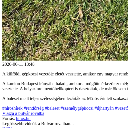
2026-06-11 13:48
A külföldi gépkocsi vezetője életét vesztette, amikor egy magyar re
A kamion Budapest irányába haladt, amikor a mögötte érkező személyau
vesztette. A helyszínre mentőhelikoptert is riasztottak, de már ők se
A baleset miatt teljes szélességében lezárták az M5-ös érintett szakaszá
#híröshírek
#rendőrség
#baleset
#személygépkocsi
#újhartyán
#vezet
Vissza a
bulvár
rovatba
Forrás:
hiros.hu
Legfrissebb videók a
Bulvár
rovatban...