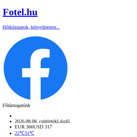
Fotel
.hu
Hétköznapok, kényelmesen...
Főtámogatónk
2026.08.08. csütörtök
László
EUR 366
USD 317
22℃
31℃