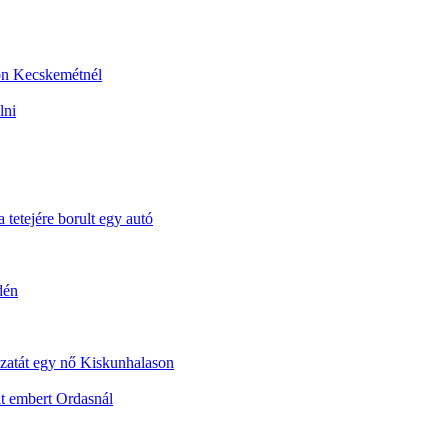
sön Kecskemétnél
lni
 tetejére borult egy autó
dén
dozatát egy nő Kiskunhalason
t embert Ordasnál