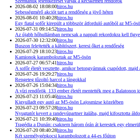
Szemtanúk jelentkezését várják a kecskeméti rendőrök
2026-08-02 18:08:00
hiros.hu
Sebességmérő akciót tart a rendőrség a jövő héten
2026-08-01 10:40:28
hiros.hu
Egy fiatal sofőr kirepült a többször átforduló autóból az M5-ö
2026-07-31 09:14:52
hiros.hu
Az újabb hőhullámban nemcsak a nappali rekordokra kell figye
2026-07-30 12:32:00
hiros.hu
Buszon felejtették a kábítószert, keresi őket a rendőrség
2026-07-29 18:10:23
hiros.hu
Kamionok karamboloztak az M5-ösön
2026-07-27 06:57:41
hiros.hu
A sofőr életét vesztette, amikor betongyámnak csapódott, majd a
2026-07-26 19:29:27
hiros.hu
Rengeteg tűzoltó harcol a lángokkal
2026-07-26 15:04:34
hiros.hu
A vízi rendőrök 133 ember életét mentették meg a Balatonon i
2026-07-23 11:05:46
hiros.hu
Kigyulladt egy autó az M5-ösön Lajosmizse közelében
2026-07-23 09:57:28
hiros.hu
Nyugtatót kevert a randevúpartner italába, majd kifosztotta ál
2026-07-21 10:39:40
hiros.hu
Tragédia a Dunán: csaknem három órán át kerestek egy elmerül
2026-07-20 08:40:28
hiros.hu
Két személygépkocsi karambolozott a 44-es főúton