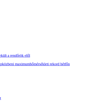
ekült a rendőrök elől
napközbeni maximumhőmérsékleti rekord hétfőn
t