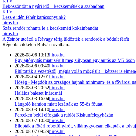
KTV
Beköszöntött a nyári idő – kecskemétiek a szabadban
KTV
Lesz-e idén fehér karácsonyunk?
hiros.hu
Száz rendőr rohanta le a kecskeméti kokainbandát
hiros.hu
A Zsinór utcától a Rávágy térig üldözték a rendőrök a bódult férfit
Régebbi cikkek a
Bulvár
rovatban...
2026-08-06 13:13
hiros.hu
Egy ajtónyitás miatt sérült meg súlyosan egy autós az M5-ösön
2026-08-06 09:40
hiros.hu
Eltiltották a vezetéstől, mégis volán mögé ült – kétszer is elmen
2026-08-04 12:01
hiros.hu
Hőség - Megdőlt az országos hajnali minimum- és a fővárosi 
2026-08-03 20:52
hiros.hu
Halálos baleset Inárcsnál
2026-08-03 16:04
hiros.hu
Lángoló kamion miatt lezárták az 55-ös főutat
2026-08-03 14:10
hiros.hu
Perceken belül elfogták a rablót Kiskunfélegyházán
2026-08-07 10:30
hiros.hu
Ellopták a főtéri robotfűnyírót, villámygyorsan elkapták a tolvaj
2026-08-07 09:29
hiros.hu