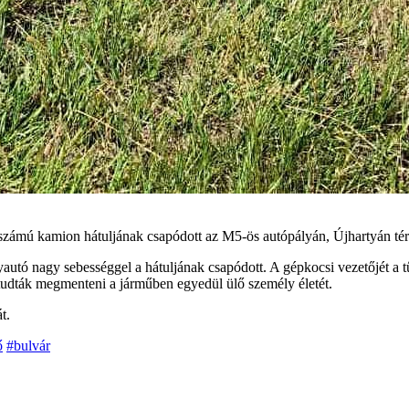
ndszámú kamion hátuljának csapódott az M5-ös autópályán, Újhartyán té
tó nagy sebességgel a hátuljának csapódott. A gépkocsi vezetőjét a tű
m tudták megmenteni a járműben egyedül ülő személy életét.
t.
ő
#bulvár