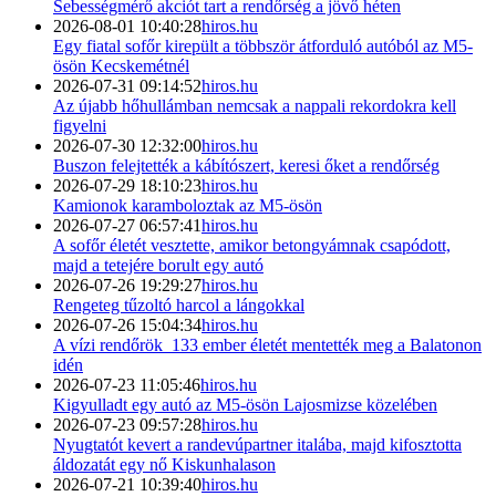
Sebességmérő akciót tart a rendőrség a jövő héten
2026-08-01 10:40:28
hiros.hu
Egy fiatal sofőr kirepült a többször átforduló autóból az M5-
ösön Kecskemétnél
2026-07-31 09:14:52
hiros.hu
Az újabb hőhullámban nemcsak a nappali rekordokra kell
figyelni
2026-07-30 12:32:00
hiros.hu
Buszon felejtették a kábítószert, keresi őket a rendőrség
2026-07-29 18:10:23
hiros.hu
Kamionok karamboloztak az M5-ösön
2026-07-27 06:57:41
hiros.hu
A sofőr életét vesztette, amikor betongyámnak csapódott,
majd a tetejére borult egy autó
2026-07-26 19:29:27
hiros.hu
Rengeteg tűzoltó harcol a lángokkal
2026-07-26 15:04:34
hiros.hu
A vízi rendőrök 133 ember életét mentették meg a Balatonon
idén
2026-07-23 11:05:46
hiros.hu
Kigyulladt egy autó az M5-ösön Lajosmizse közelében
2026-07-23 09:57:28
hiros.hu
Nyugtatót kevert a randevúpartner italába, majd kifosztotta
áldozatát egy nő Kiskunhalason
2026-07-21 10:39:40
hiros.hu