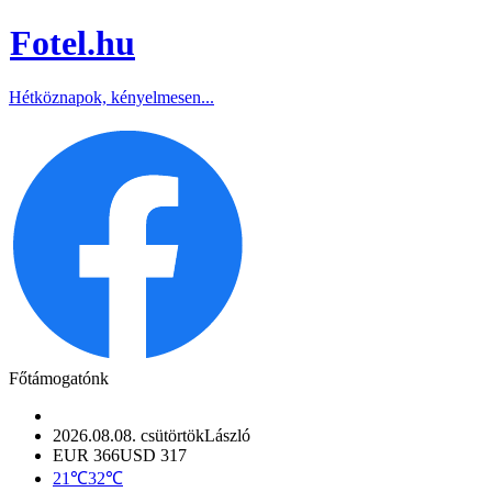
Fotel
.hu
Hétköznapok, kényelmesen...
Főtámogatónk
2026.08.08. csütörtök
László
EUR 366
USD 317
21℃
32℃