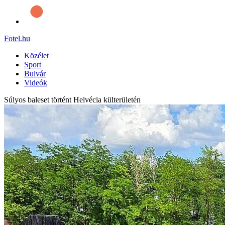
Fotel
.hu
Közélet
Sport
Bulvár
Videók
Súlyos baleset történt Helvécia külterületén