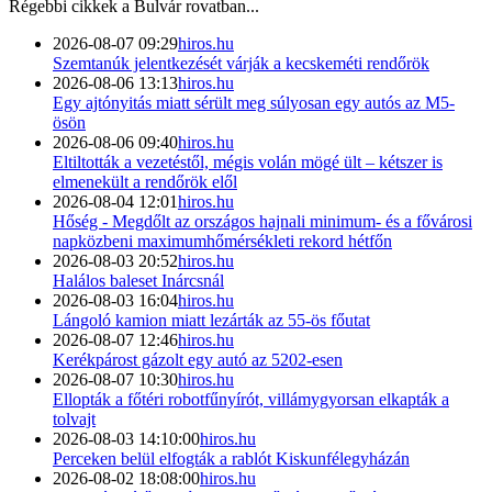
Régebbi cikkek a
Bulvár
rovatban...
2026-08-07 09:29
hiros.hu
Szemtanúk jelentkezését várják a kecskeméti rendőrök
2026-08-06 13:13
hiros.hu
Egy ajtónyitás miatt sérült meg súlyosan egy autós az M5-
ösön
2026-08-06 09:40
hiros.hu
Eltiltották a vezetéstől, mégis volán mögé ült – kétszer is
elmenekült a rendőrök elől
2026-08-04 12:01
hiros.hu
Hőség - Megdőlt az országos hajnali minimum- és a fővárosi
napközbeni maximumhőmérsékleti rekord hétfőn
2026-08-03 20:52
hiros.hu
Halálos baleset Inárcsnál
2026-08-03 16:04
hiros.hu
Lángoló kamion miatt lezárták az 55-ös főutat
2026-08-07 12:46
hiros.hu
Kerékpárost gázolt egy autó az 5202-esen
2026-08-07 10:30
hiros.hu
Ellopták a főtéri robotfűnyírót, villámygyorsan elkapták a
tolvajt
2026-08-03 14:10:00
hiros.hu
Perceken belül elfogták a rablót Kiskunfélegyházán
2026-08-02 18:08:00
hiros.hu