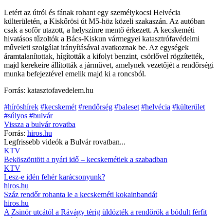
Letért az útról és fának rohant egy személykocsi Helvécia
külterületén, a Kiskőrösi út M5-höz közeli szakaszán. Az autóban
csak a sofőr utazott, a helyszínre mentő érkezett. A kecskeméti
hivatásos tűzoltók a Bács-Kiskun vármegyei katasztrófavédelmi
műveleti szolgálat irányításával avatkoznak be. Az egységek
áramtalanítottak, hígították a kifolyt benzint, csörlővel rögzítették,
majd kerekeire állították a járművet, amelynek vezetőjét a rendőrségi
munka befejeztével emelik majd ki a roncsból.
Forrás: katasztofavedelem.hu
#híröshírek
#kecskemét
#rendőrség
#baleset
#helvécia
#külterület
#súlyos
#bulvár
Vissza a
bulvár
rovatba
Forrás:
hiros.hu
Legfrissebb videók a
Bulvár
rovatban...
KTV
Beköszöntött a nyári idő – kecskemétiek a szabadban
KTV
Lesz-e idén fehér karácsonyunk?
hiros.hu
Száz rendőr rohanta le a kecskeméti kokainbandát
hiros.hu
A Zsinór utcától a Rávágy térig üldözték a rendőrök a bódult férfit