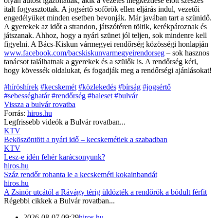
olyan autóst igazoltattak, akik a vezetés megkezdése előtt szeszes
italt fogyasztottak. A jogsértő sofőrök ellen eljárás indul, vezetői
engedélyüket minden esetben bevonják. Már javában tart a szünidő.
A gyerekek az időt a strandon, játszótéren töltik, kerékpároznak és
játszanak. Ahhoz, hogy a nyári szünet jól teljen, sok mindenre kell
figyelni. A Bács-Kiskun vármegyei rendőrség közösségi honlapján –
www.facebook.com/bacskiskunvarmegyeirendorseg
– sok hasznos
tanácsot találhatnak a gyerekek és a szülők is. A rendőrség kéri,
hogy kövessék oldalukat, és fogadják meg a rendőrségi ajánlásokat!
#híröshírek
#kecskemét
#közlekedés
#bírság
#jogsértő
#sebességhatár
#rendőrség
#baleset
#bulvár
Vissza a
bulvár
rovatba
Forrás:
hiros.hu
Legfrissebb videók a
Bulvár
rovatban...
KTV
Beköszöntött a nyári idő – kecskemétiek a szabadban
KTV
Lesz-e idén fehér karácsonyunk?
hiros.hu
Száz rendőr rohanta le a kecskeméti kokainbandát
hiros.hu
A Zsinór utcától a Rávágy térig üldözték a rendőrök a bódult férfit
Régebbi cikkek a
Bulvár
rovatban...
2026-08-07 09:29
hiros.hu