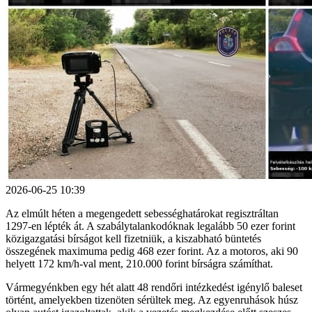
2026-06-25 10:39
Az elmúlt héten a megengedett sebességhatárokat regisztráltan
1297-en lépték át. A szabálytalankodóknak legalább 50 ezer forint
közigazgatási bírságot kell fizetniük, a kiszabható büntetés
összegének maximuma pedig 468 ezer forint. Az a motoros, aki 90
helyett 172 km/h-val ment, 210.000 forint bírságra számíthat.
Vármegyénkben egy hét alatt 48 rendőri intézkedést igénylő baleset
történt, amelyekben tizenöten sérültek meg. Az egyenruhások húsz