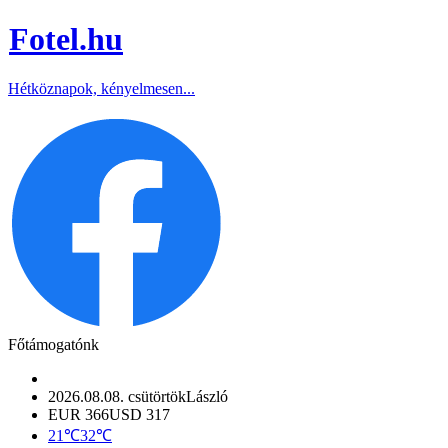
Fotel
.hu
Hétköznapok, kényelmesen...
Főtámogatónk
2026.08.08. csütörtök
László
EUR 366
USD 317
21℃
32℃