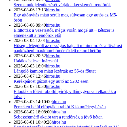
Szemtanúk jelentkezését várják a kecskeméti rendőrök
2026-08-06 13:13
hiros.hu
Egy ajtónyitás miatt sérült meg súlyosan egy autós az M5-
ösön
2026-08-06 09:40
hiros.hu
Eltiltották a vezetéstől, mégis volán mögé ült – kétszer is
elmenekült a rendőrök elől
2026-08-04 12:01
hiros.hu
Hőség - Megdőlt az országos hajnali minimum- és a fővárosi
napközbeni maximumhőmérsékleti rekord hétfőn
2026-08-03 20:52
hiros.hu
Halálos baleset Inárcsnál
2026-08-03 16:04
hiros.hu
Lángoló kamion miatt lezárták az 55-ös főutat
2026-08-07 12:46
hiros.hu
Kerékpárost gázolt egy autó az 5202-esen
2026-08-07 10:30
hiros.hu
Ellopták a főtéri robotfűnyírót, villámygyorsan elkapták a
tolvajt
2026-08-03 14:10:00
hiros.hu
Perceken belül elfogták a rablót Kiskunfélegyházán
2026-08-02 18:08:00
hiros.hu
Sebességmérő akciót tart a rendőrség a jövő héten
2026-08-01 10:40:28
hiros.hu