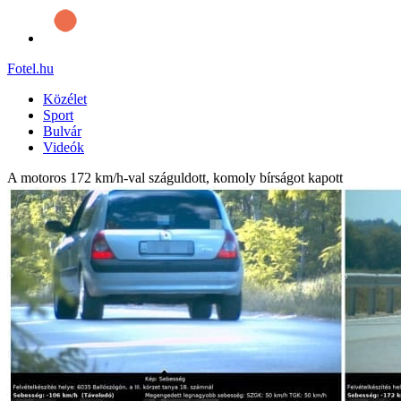
Fotel
.hu
Közélet
Sport
Bulvár
Videók
A motoros 172 km/h-val száguldott, komoly bírságot kapott