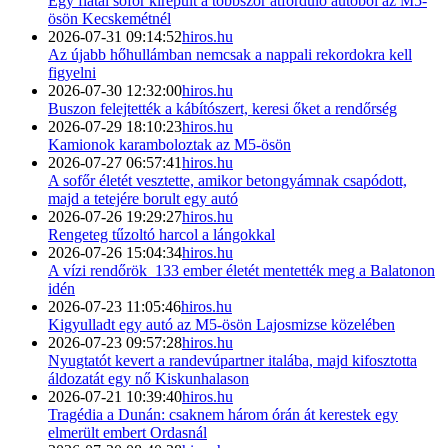
Egy fiatal sofőr kirepült a többször átforduló autóból az M5-
ösön Kecskemétnél
2026-07-31 09:14:52
hiros.hu
Az újabb hőhullámban nemcsak a nappali rekordokra kell
figyelni
2026-07-30 12:32:00
hiros.hu
Buszon felejtették a kábítószert, keresi őket a rendőrség
2026-07-29 18:10:23
hiros.hu
Kamionok karamboloztak az M5-ösön
2026-07-27 06:57:41
hiros.hu
A sofőr életét vesztette, amikor betongyámnak csapódott,
majd a tetejére borult egy autó
2026-07-26 19:29:27
hiros.hu
Rengeteg tűzoltó harcol a lángokkal
2026-07-26 15:04:34
hiros.hu
A vízi rendőrök 133 ember életét mentették meg a Balatonon
idén
2026-07-23 11:05:46
hiros.hu
Kigyulladt egy autó az M5-ösön Lajosmizse közelében
2026-07-23 09:57:28
hiros.hu
Nyugtatót kevert a randevúpartner italába, majd kifosztotta
áldozatát egy nő Kiskunhalason
2026-07-21 10:39:40
hiros.hu
Tragédia a Dunán: csaknem három órán át kerestek egy
elmerült embert Ordasnál